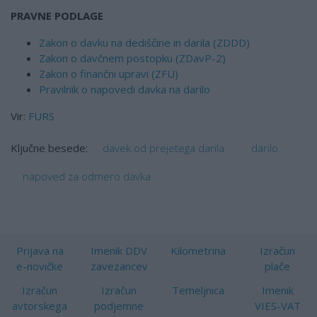
PRAVNE PODLAGE
Zakon o davku na dediščine in darila (ZDDD)
Zakon o davčnem postopku (ZDavP-2)
Zakon o finančni upravi (ZFU)
Pravilnik o napovedi davka na darilo
Vir:
FURS
davek od prejetega darila
darilo
Ključne besede:
napoved za odmero davka
Prijava na
Imenik DDV
Kilometrina
Izračun
e-novičke
zavezancev
plače
Izračun
Izračun
Temeljnica
Imenik
avtorskega
podjemne
VIES-VAT