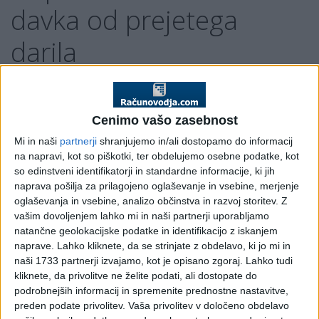
davka od prejetega
darila
Če prejmete v dar premoženje, od katerega se plača
davek, morate napovedati prejem darila.
Cenimo vašo zasebnost
KDO vloži napoved
Mi in naši
partnerji
shranjujemo in/ali dostopamo do informacij
na napravi, kot so piškotki, ter obdelujemo osebne podatke, kot
Darilo:
so edinstveni identifikatorji in standardne informacije, ki jih
Zavezanec, ki prejme v dar premoženje, od katerega se
naprava pošilja za prilagojeno oglaševanje in vsebine, merjenje
oglaševanja in vsebine, analizo občinstva in razvoj storitev.
Z
plača davek, mora napovedati prejem darila.
vašim dovoljenjem lahko mi in naši partnerji uporabljamo
Dediščina:
natančne geolokacijske podatke in identifikacijo z iskanjem
naprave. Lahko kliknete, da se strinjate z obdelavo, ki jo mi in
Zavezanec, ki podeduje premoženje, od katerega se plača
naši 1733 partnerji izvajamo, kot je opisano zgoraj. Lahko tudi
davek na dediščine,
ne vloži napovedi
. Finančni urad namreč
kliknete, da privolitve ne želite podati, ali dostopate do
odmeri davek na dediščino na podlagi podatkov
podrobnejših informacij in spremenite prednostne nastavitve,
pravnomočnega sklepa o dedovanju, ki ga prejme od
preden podate privolitev.
Vaša privolitev v določeno obdelavo