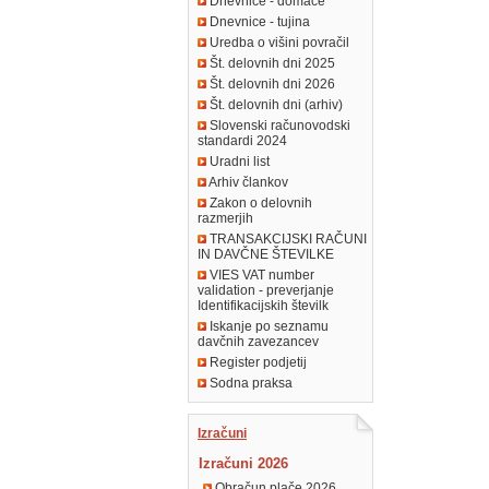
Dnevnice - domače
Dnevnice - tujina
Uredba o višini povračil
Št. delovnih dni 2025
Št. delovnih dni 2026
Št. delovnih dni (arhiv)
Slovenski računovodski
standardi 2024
Uradni list
Arhiv člankov
Zakon o delovnih
razmerjih
TRANSAKCIJSKI RAČUNI
IN DAVČNE ŠTEVILKE
VIES VAT number
validation - preverjanje
Identifikacijskih številk
Iskanje po seznamu
davčnih zavezancev
Register podjetij
Sodna praksa
Izračuni
Izračuni 2026
Obračun plače 2026