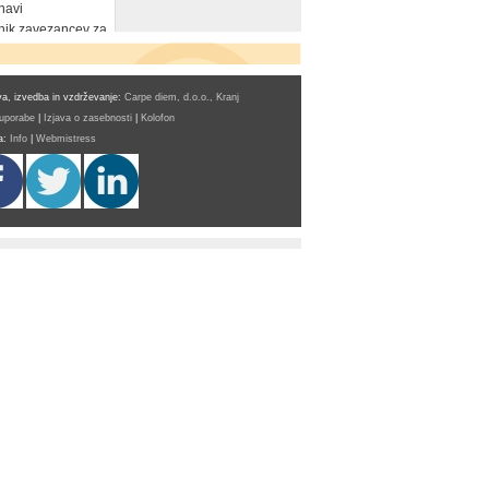
navi
ik zavezancev za
a, izvedba in vzdrževanje:
Carpe diem, d.o.o., Kranj
 uporabe
|
Izjava o zasebnosti
|
Kolofon
a:
Info
|
Webmistress