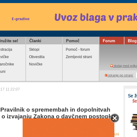
ružite se!
Članki
Pomoč
Forum
Blog
stracija
Sklopi
Pomoč - forum
vičke
Obvestila
Zemljevid strani
aročnike
Novičke
dodaj med prilju
čuni
iskanje po strani:
017 11:22:07
 Pravilnik o spremembah in dopolnitvah
a o izvajanju Zakona o davčnem postopku
Natisni