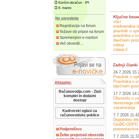
Končni obračun - IPI
8. marec
Ključne bese
Ne spreglejte
cbcr
Registracija na forum
mednarodna i
pravilnik o s
Težave ob prijavi na forum
pravilnika o i
Spremenjeni e-naslovi
davčnem post
Več obvestil ...
zdavp
zdavp-2
Zadnji članki 
24.7.2026 15:
Pravilnik o s
Pravilnika o i
Aktualno:
davčnem post
Računovodja.com - Zlati
17.7.2026 14:
komplet in dodatni
Obvestilo o za
dostopi
obveznega zd
zavarovanja
Kadrovski oglasi za
7.7.2026 11:4
računovodske poklice
Dopolnitev el
GloBE-ODPD –
poenostavitve
Podjetništvo
Želite prejemati obvestila
7.7.2026 11:3