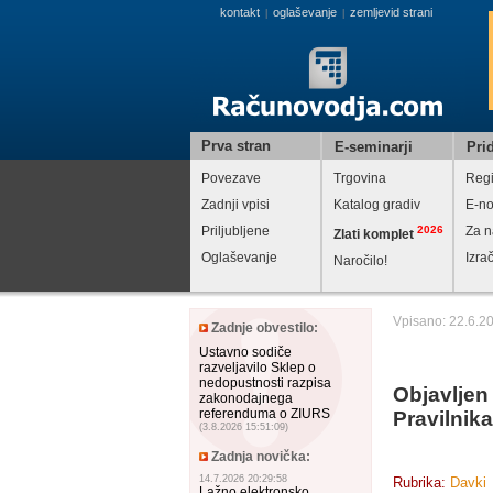
kontakt
oglaševanje
zemljevid strani
|
|
Prva stran
E-seminarji
Prid
Povezave
Trgovina
Regi
Zadnji vpisi
Katalog gradiv
E-no
Priljubljene
2026
Za n
Zlati komplet
Oglaševanje
Izra
Naročilo!
Vpisano: 22.6.2
Zadnje obvestilo:
Ustavno sodiče
razveljavilo Sklep o
nedopustnosti razpisa
Objavljen
zakonodajnega
referenduma o ZIURS
Pravilnik
(3.8.2026 15:51:09)
Zadnja novička:
14.7.2026 20:29:58
Rubrika:
Davki
Lažno elektronsko