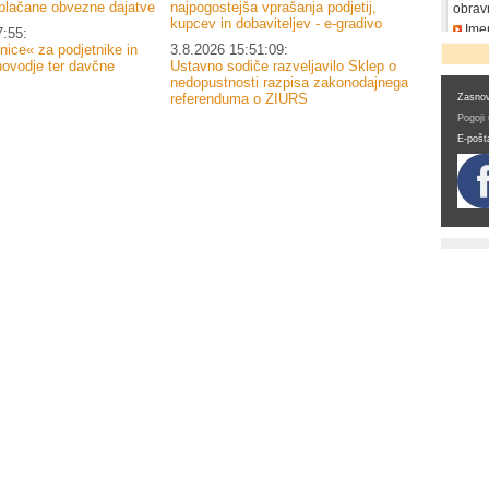
plačane obvezne dajatve
najpogostejša vprašanja podjetij,
obrav
kupcev in dobaviteljev - e-gradivo
Imen
7:55:
DDV
nice« za podjetnike in
3.8.2026 15:51:09:
novodje ter davčne
Ustavno sodiče razveljavilo Sklep o
nedopustnosti razpisa zakonodajnega
referenduma o ZIURS
Zasnov
Pogoji
E-pošt