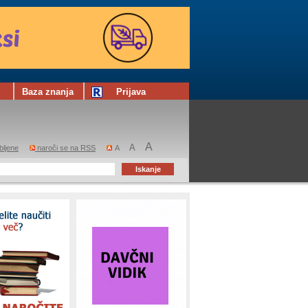
Baza znanja
Prijava
A
A
bljene
naroči se na RSS
A