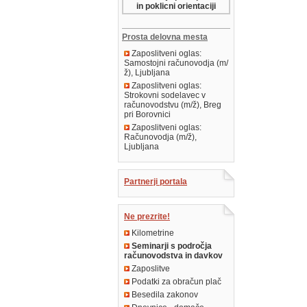
in poklicni orientaciji
Prosta delovna mesta
Zaposlitveni oglas:
Samostojni računovodja (m/
ž), Ljubljana
Zaposlitveni oglas:
Strokovni sodelavec v
računovodstvu (m/ž), Breg
pri Borovnici
Zaposlitveni oglas:
Računovodja (m/ž),
Ljubljana
Partnerji portala
Ne prezrite!
Kilometrine
Seminarji s področja
računovodstva in davkov
Zaposlitve
Podatki za obračun plač
Besedila zakonov