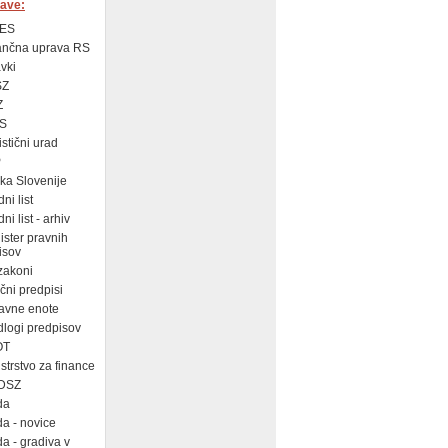
ave:
ES
ančna uprava RS
vki
SZ
Z
S
istični urad
P
a Slovenije
ni list
i list - arhiv
ster pravnih
isov
zakoni
ni predpisi
avne enote
logi predpisov
OT
strstvo za finance
DSZ
da
a - novice
a - gradiva v