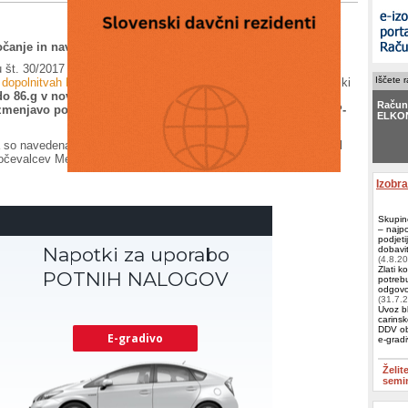
očanje in navodila o dostavi CbCR.
 št. 30/2017 z dne 16. 6. 2017, je objavljen
Pravilnik o
Iščete 
dopolnitvah Pravilnika o izvajanju Zakona o davčnem postopku
, ki
do 86.g v novem poglavju VI., določa izvajanje pravil za
Račun
zmenjavo poročil po državah na podlagi III.B poglavja ZDavP-
ELKO
 so navedena Navodila o obliki, vsebini in načinu dostave Poročil
čevalcev Mednarodnih skupin podjetij Finančni upravi Republike
Račun
Zeus
,
Izobr
Skupin
– najp
podjeti
dobavit
(4.8.2
Zlati k
potrebu
odgovor
(31.7.
Uvoz bl
carinsk
DDV ob
e-grad
Želit
semi