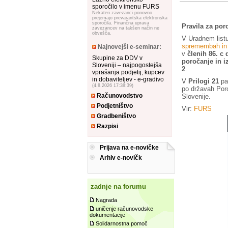
sporočilo v imenu FURS
Nekateri zavezanci ponovno
prejemajo prevarantska elektronska
sporočila. Finančna uprava
Pravila za por
zavezancev na takšen način ne
obvešča.
V Uradnem listu
spremembah in 
Najnovejši e-seminar:
v
členih 86. c 
Skupine za DDV v
poročanje in i
Sloveniji – najpogostejša
2
.
vprašanja podjetij, kupcev
in dobaviteljev - e-gradivo
V
Prilogi 21
pa
(4.8.2026 17:38:39)
po državah Poro
Računovodstvo
Slovenije.
Podjetništvo
Vir:
FURS
Gradbeništvo
Razpisi
Prijava na e-novičke
Arhiv e-novičk
zadnje na forumu
Nagrada
uničenje računovodske
dokumentacije
Solidarnostna pomoč