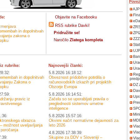
Povez
AJP
Fin
de:
Objavite na Facebooku
eDa
RSS rubrike Davki!
zmenjava
ZR
premembah in dopolnitvah
Pridružite se!
ZPI
zvajanju zakona o
ZZZ
Naročilo
Zlatega kompleta
opku
Stat
UJ
Bank
Urad
iz rubrike:
Najnovejši članki:
Uradn
28:32:
5.8.2026 16:18:12:
Regi
premembah in dopolnitvah
Obveznost pridobitve potrdila o
predp
zvajanju Zakona o
računovodskih izkazih pri projektih
DZ 
opku
Obzorje Evropa
Davč
27:59:
5.8.2026 16:14:51:
Upr
držanju pravic iz
Začela so se uporabljati pravila o
Pred
ravstvenega
preglednosti sistemov umetne
inteligence
SP
Mini
1:36:
5.8.2026 15:57:16:
ektronskega obrazca
Okvirni načrt normativne dejavnosti za
MD
 možnost uveljavljanja
leto 2026
Vla
 poročanja
Vlad
4.8.2026 17:38:39:
7:39:
Skupine za DDV v Sloveniji –
Vlad