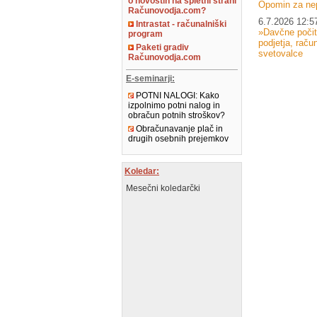
o novostih na spletni strani
Opomin za ne
Računovodja.com?
6.7.2026 12:5
Intrastat - računalniški
»Davčne počit
program
podjetja, raču
Paketi gradiv
svetovalce
Računovodja.com
E-seminarji:
POTNI NALOGI: Kako
izpolnimo potni nalog in
obračun potnih stroškov?
Obračunavanje plač in
drugih osebnih prejemkov
Koledar:
Mesečni koledarčki