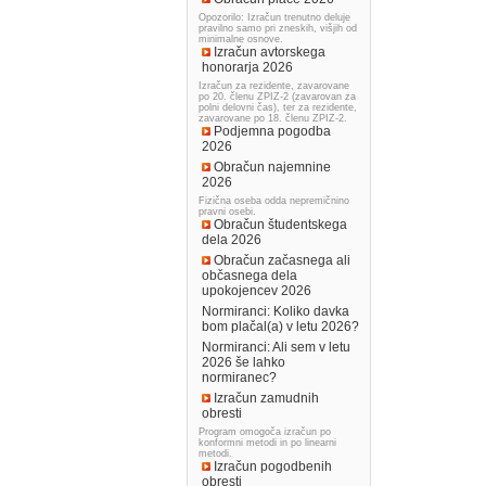
Opozorilo: Izračun trenutno deluje
pravilno samo pri zneskih, višjih od
minimalne osnove.
Izračun avtorskega
honorarja 2026
Izračun za rezidente, zavarovane
po 20. členu ZPIZ-2 (zavarovan za
polni delovni čas), ter za rezidente,
zavarovane po 18. členu ZPIZ-2.
Podjemna pogodba
2026
Obračun najemnine
2026
Fizična oseba odda nepremičnino
pravni osebi.
Obračun študentskega
dela 2026
Obračun začasnega ali
občasnega dela
upokojencev 2026
Normiranci: Koliko davka
bom plačal(a) v letu 2026?
Normiranci: Ali sem v letu
2026 še lahko
normiranec?
Izračun zamudnih
obresti
Program omogoča izračun po
konformni metodi in po linearni
metodi.
Izračun pogodbenih
obresti