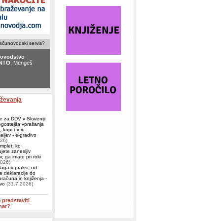
računovodski servis?
ovodstvo
NTO
, Mengeš
ovodski servis
 Ljubljana
aževanja
e za DDV v Sloveniji
ogostejša vprašanja
j, kupcev in
eljev - e-gradivo
026)
omplet: ko
jete zanesljiv
, ga imate pri roki
2026)
aga v praksi: od
e deklaracije do
računa in knjiženja -
ivo
(31.7.2026)
e predstaviti
nar?