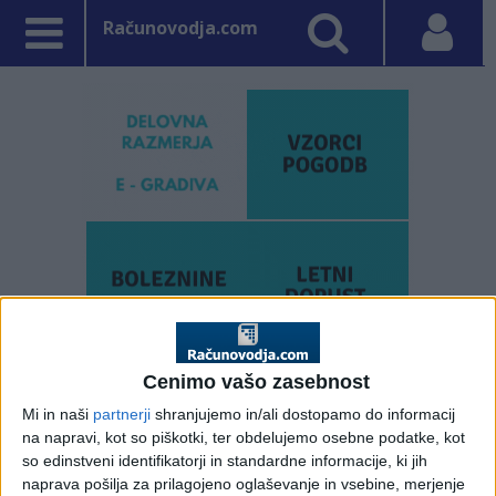
Računovodja.com
Cenimo vašo zasebnost
PRVA STRAN
DAVKI
Mi in naši
partnerji
shranjujemo in/ali dostopamo do informacij
Vpisano: 2. november 2016 ob 16:46
na napravi, kot so piškotki, ter obdelujemo osebne podatke, kot
Sklepi o davčni izvršbi:
so edinstveni identifikatorji in standardne informacije, ki jih
naprava pošilja za prilagojeno oglaševanje in vsebine, merjenje