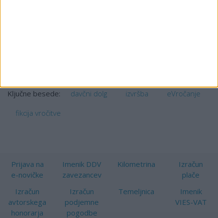
po pošti. Elektronsko, preko eDavkov pa le, če se
prostovoljno vključi v sistem eVročanje kot fizična oseba
(preko portala eDavki, z vložitvijo pristopnice za elektronsko
prejemanje dokumentov – obrazec eVročanje-POS).
Več lahko preberete na povezavi:
http://www.fu.gov.si/davki_in_druge_dajatve/poslovanje_z_na
davčni dolg
izvršba
eVročanje
Ključne besede:
fikcija vročitve
Prijava na
Imenik DDV
Kilometrina
Izračun
e-novičke
zavezancev
plače
Izračun
Izračun
Temeljnica
Imenik
avtorskega
podjemne
VIES-VAT
honorarja
pogodbe