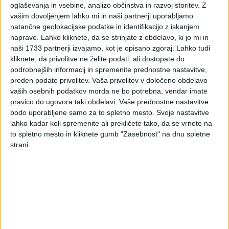
eVročanje podjetnikom
oglaševanja in vsebine, analizo občinstva in razvoj storitev.
Z
vašim dovoljenjem lahko mi in naši partnerji uporabljamo
natančne geolokacijske podatke in identifikacijo z iskanjem
za izterjavo dolga
naprave. Lahko kliknete, da se strinjate z obdelavo, ki jo mi in
naši 1733 partnerji izvajamo, kot je opisano zgoraj. Lahko tudi
njihovih zaposlenih
kliknete, da privolitve ne želite podati, ali dostopate do
podrobnejših informacij in spremenite prednostne nastavitve,
preden podate privolitev.
Vaša privolitev v določeno obdelavo
V zvezi z eVročanjem so na FURS prejeli nekaj vprašanj,
vaših osebnih podatkov morda ne bo potrebna, vendar imate
ki se nanašajo na izterjavo davčnega dolga
pravico do ugovora taki obdelavi. Vaše prednostne nastavitve
posameznikov, ki so zaposleni pri podjetnikih.
bodo uporabljene samo za to spletno mesto. Svoje nastavitve
lahko kadar koli spremenite ali prekličete tako, da se vrnete na
Pojasnilo FURS
to spletno mesto in kliknete gumb "Zasebnost" na dnu spletne
strani.
V zvezi z eVročanjem so na FURS prejeli nekaj vprašanj, ki se
nanašajo na izterjavo davčnega dolga posameznikov, ki so
zaposleni pri podjetnikih. V zvezi s tem pojasnjujejo:
Če ima fizična oseba, ki opravlja dejavnost, zaposlenega
uslužbenca, zoper katerega davčni organ vodi postopek
davčne izvršbe na denarne prejemke, bo davčni organ sklep
o izvršbi (ki se nanaša na njegovega uslužbenca) poslal