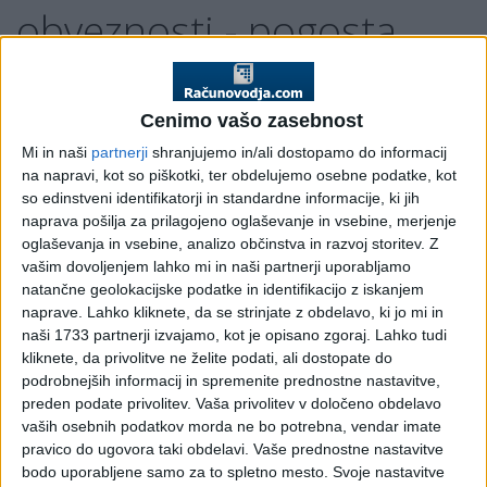
obveznosti - pogosta
vprašanja in odgovori
Cenimo vašo zasebnost
Vprašanje 1: Na zavihku "Potrjevanje" ni gumba "Potrdi
izbrane". Kaj naj storim? (1. 7. 2015)
Mi in naši
partnerji
shranjujemo in/ali dostopamo do informacij
Odgovor
na napravi, kot so piškotki, ter obdelujemo osebne podatke, kot
Prosimo, obrnite se na vaše informatike, da vam namestijo
so edinstveni identifikatorji in standardne informacije, ki jih
naprava pošilja za prilagojeno oglaševanje in vsebine, merjenje
komponento za podpisovanje.
oglaševanja in vsebine, analizo občinstva in razvoj storitev.
Z
Vsak predlog izvršbe mora biti elektronsko podpisan. V
vašim dovoljenjem lahko mi in naši partnerji uporabljamo
okviru aplikacije eIzvršbe, se za kreiranje elektronskega
natančne geolokacijske podatke in identifikacijo z iskanjem
podpisa uporablja komponenta proXSign, ki mora biti
naprave. Lahko kliknete, da se strinjate z obdelavo, ki jo mi in
nameščena na delovni postaji na kateri se kreira in podpisuje
naši 1733 partnerji izvajamo, kot je opisano zgoraj. Lahko tudi
kliknete, da privolitve ne želite podati, ali dostopate do
predlog izvršbe. V kolikor komponenta ni nameščena na
podrobnejših informacij in spremenite prednostne nastavitve,
delovni postaji, potem na maski za potrjevanje ni viden
preden podate privolitev.
Vaša privolitev v določeno obdelavo
gumb z napisom »Potrdi izbrane«.
vaših osebnih podatkov morda ne bo potrebna, vendar imate
Navodila za namestitev komponente za elektronsko
pravico do ugovora taki obdelavi. Vaše prednostne nastavitve
podpisovanje proXSign.
bodo uporabljene samo za to spletno mesto. Svoje nastavitve