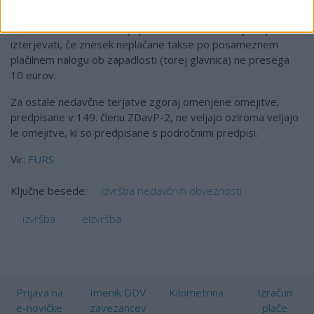
po posameznih izvršilnih naslovih presega 20 EUR.
Glede na navedeno torej upravne takse ni dovoljeno prisilno
izterjevati, če znesek neplačane takse po posameznem
plačilnem nalogu ob zapadlosti (torej glavnica) ne presega
10 eurov.
Za ostale nedavčne terjatve zgoraj omenjene omejitve,
predpisane v 149. členu ZDavP-2, ne veljajo oziroma veljajo
le omejitve, ki so predpisane s področnimi predpisi.
Vir:
FURS
izvršba nedavčnih obveznosti
Ključne besede:
izvršba
eIzvršba
Prijava na
Imenik DDV
Kilometrina
Izračun
e-novičke
zavezancev
plače