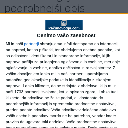
podrobnejši opis
predvidenih novosti
Z vzpostavitvijo sistema davčnih blagajn po predlogu, ki ga
Cenimo vašo zasebnost
je dne 7. 5. 2015 potrdila Vlada, bodo blagajne zavezancev
Mi in naši
partnerji
shranjujemo in/ali dostopamo do informacij
preko spleta povezane s centralnim informacijskim
na napravi, kot so piškotki, ter obdelujemo osebne podatke, kot
sistemom Finančne uprave RS (finančna uprava). Finančna
so edinstveni identifikatorji in standardne informacije, ki jih
uprava bo potrdila in shranila podatke o računih pri
naprava pošilja za prilagojeno oglaševanje in vsebine, merjenje
gotovinskem poslovanju v postopku njihove izdaje v realnem
oglaševanja in vsebine, analizo občinstva in razvoj storitev.
Z
času. Postopek davčnega potrjevanja računov bo skupaj z
vašim dovoljenjem lahko mi in naši partnerji uporabljamo
veljavnima 38. in 31. a členoma
Zakona o davčnem postopku
natančne geolokacijske podatke in identifikacijo z iskanjem
(ZDavP-2)
tvoril sistem, ki bo omogočal sledljivost in
naprave. Lahko kliknete, da se strinjate z obdelavo, ki jo mi in
učinkovitost nadzora nad izdanimi računi ter omejil sivo
naši 1733 partnerji izvajamo, kot je opisano zgoraj. Lahko tudi
ekonomijo.
kliknete, da privolitve ne želite podati, ali dostopate do
podrobnejših informacij in spremenite prednostne nastavitve,
Po predlogu novega zakona o davčnem potrjevanju računov
preden podate privolitev.
Vaša privolitev v določeno obdelavo
bo predpisana obveznost izvajanja postopka potrjevanja
vaših osebnih podatkov morda ne bo potrebna, vendar imate
računov pri gotovinskem poslovanju za davčne namene,
pravico do ugovora taki obdelavi. Vaše prednostne nastavitve
določeni bodo zavezanci za izvajanje postopka potrjevanja
bodo uporabljene samo za to spletno mesto. Svoje nastavitve