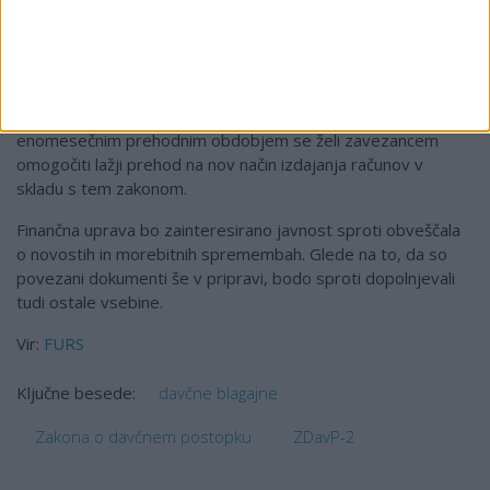
Uveljavitev zakona je predvidena naslednji dan po objavi v
Uradnem listu RS, izvajanje postopka potrjevanja računov je
obvezno od 2. januarja 2016 dalje. Samo izvajanje postopka
potrjevanja računov in s tem izdaja računov v skladu s tem
zakonom, bo mogoča že s 1. decembrom 2015. Z
enomesečnim prehodnim obdobjem se želi zavezancem
omogočiti lažji prehod na nov način izdajanja računov v
skladu s tem zakonom.
Finančna uprava bo zainteresirano javnost sproti obveščala
o novostih in morebitnih spremembah. Glede na to, da so
povezani dokumenti še v pripravi, bodo sproti dopolnjevali
tudi ostale vsebine.
Vir:
FURS
davčne blagajne
Ključne besede:
Zakona o davčnem postopku
ZDavP-2