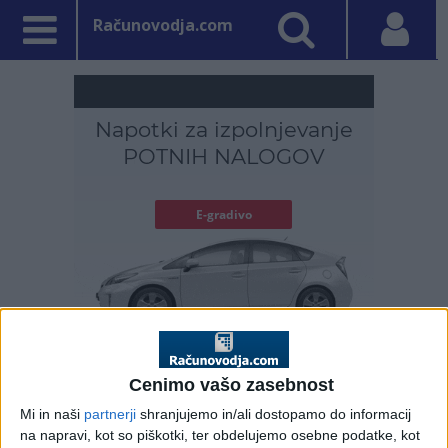
Računovodja.com
PRVA STRAN
DAVKI
Cenimo vašo zasebnost
Vpisano: 20. marec 2015 ob 16:18
Nakupi blaga in storitev,
Mi in naši
partnerji
shranjujemo in/ali dostopamo do informacij
na napravi, kot so piškotki, ter obdelujemo osebne podatke, kot