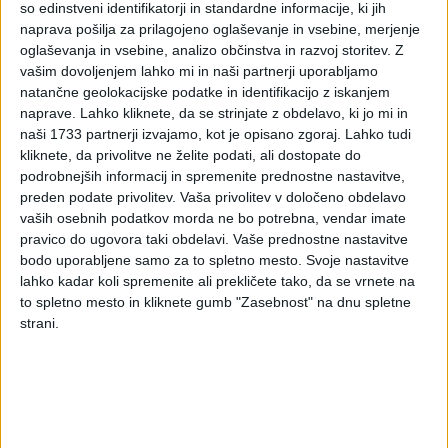
so edinstveni identifikatorji in standardne informacije, ki jih
ki niso povezani z
naprava pošilja za prilagojeno oglaševanje in vsebine, merjenje
oglaševanja in vsebine, analizo občinstva in razvoj storitev.
Z
opravljanjem dejavnosti
vašim dovoljenjem lahko mi in naši partnerji uporabljamo
natančne geolokacijske podatke in identifikacijo z iskanjem
FURS poziva k ustrezni davčni obravnavi nakupov blaga in
naprave. Lahko kliknete, da se strinjate z obdelavo, ki jo mi in
storitev, ki niso povezani z opravljanjem dejavnosti, pri
naši 1733 partnerji izvajamo, kot je opisano zgoraj. Lahko tudi
kliknete, da privolitve ne želite podati, ali dostopate do
oddaji obračunov za leto 2014; samoprijavo za pretekla leta
podrobnejših informacij in spremenite prednostne nastavitve,
je mogoče vložiti le do začetka davčno inšpekcijskega
preden podate privolitev.
Vaša privolitev v določeno obdelavo
nadzora.
vaših osebnih podatkov morda ne bo potrebna, vendar imate
Finančna uprava Republike Slovenije z namenom povečanja
pravico do ugovora taki obdelavi. Vaše prednostne nastavitve
prostovoljnega izpolnjevanja davčnih obveznosti izvaja
bodo uporabljene samo za to spletno mesto. Svoje nastavitve
lahko kadar koli spremenite ali prekličete tako, da se vrnete na
različne ukrepe in aktivnosti pri posameznih skupinah
to spletno mesto in kliknete gumb "Zasebnost" na dnu spletne
zavezancev glede na zaznana davčna tveganja.
strani.
Na podlagi 39. člena Zakona o davčnem postopku, ki
predpisuje obvezno dajanje podatkov, je FURS od izbranih
dobaviteljev, ki prodajajo takšne vrste blaga in storitve, ki so
pretežno namenjene za zasebne namene (oblačila, obutev,
zabavna elektronika, potovanja …), pridobil podatke o