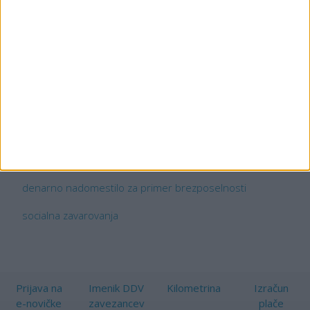
uporabnikom
portala Racunovodja.com -
brezplačna
registracija
Vstop v gradivo
Registracija
Registracija na portal
Pomoč pri registraciji
ZUTD
Zakon o urejanju trga dela
Ključne besede:
Miha Šercer
denarno nadomestilo za primer brezposelnosti
socialna zavarovanja
Prijava na
Imenik DDV
Kilometrina
Izračun
e-novičke
zavezancev
plače