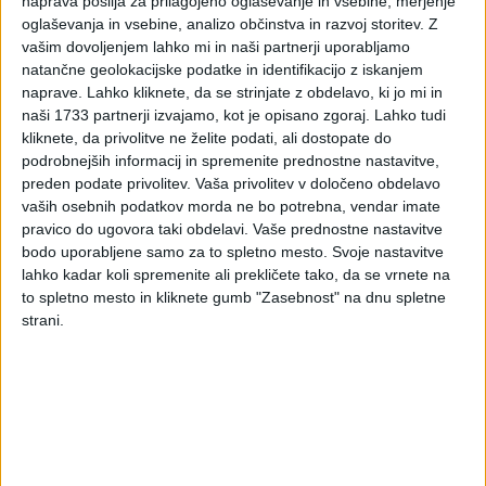
naprava pošilja za prilagojeno oglaševanje in vsebine, merjenje
nadomestila za čas
oglaševanja in vsebine, analizo občinstva in razvoj storitev.
Z
vašim dovoljenjem lahko mi in naši partnerji uporabljamo
brezposelnosti in
natančne geolokacijske podatke in identifikacijo z iskanjem
naprave. Lahko kliknete, da se strinjate z obdelavo, ki jo mi in
socialnih transferjev
naši 1733 partnerji izvajamo, kot je opisano zgoraj. Lahko tudi
kliknete, da privolitve ne želite podati, ali dostopate do
zaradi pridobivanja
podrobnejših informacij in spremenite prednostne nastavitve,
preden podate privolitev.
Vaša privolitev v določeno obdelavo
dodatnih dohodkov
vaših osebnih podatkov morda ne bo potrebna, vendar imate
pravico do ugovora taki obdelavi. Vaše prednostne nastavitve
bodo uporabljene samo za to spletno mesto. Svoje nastavitve
Zakon o urejanju trga dela (Uradni list RS, št. 80/2010 in
lahko kadar koli spremenite ali prekličete tako, da se vrnete na
naslednji; ZUTD) določa, da imajo
pravico do denarnega
to spletno mesto in kliknete gumb "Zasebnost" na dnu spletne
nadomestila
za primer brezposelnosti naslednji
strani.
zavarovanci:
tisti, katerim je prenehala pogodba o zaposlitvi, če jim
ni prenehala po njihovi volji ali krivdi (zakon izrecno
našteva, kdaj se šteje, da je pogodba prenehala po
volji ali krivdi delavca, kot tudi kdaj ima kljub temu
pravico do denarnega nadomestila);