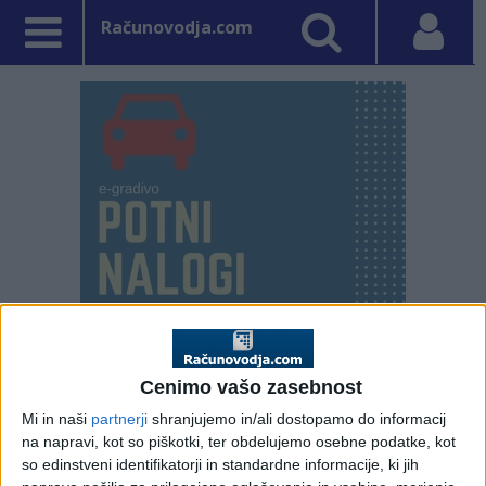
Računovodja.com
PRVA STRAN
NE SPREGLEJTE
Cenimo vašo zasebnost
Mi in naši
partnerji
shranjujemo in/ali dostopamo do informacij
Vpisano: 16. januar 2015 ob 14:54
na napravi, kot so piškotki, ter obdelujemo osebne podatke, kot
Znižanje denarnega
so edinstveni identifikatorji in standardne informacije, ki jih