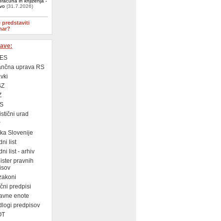
računa in knjiženja -
ivo
(31.7.2026)
e predstaviti
nar?
ave:
ES
ančna uprava RS
vki
SZ
Z
S
istični urad
P
a Slovenije
ni list
i list - arhiv
ster pravnih
isov
zakoni
ni predpisi
avne enote
logi predpisov
OT