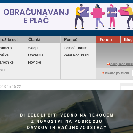
ružite se!
Članki
Pomoč
Forum
Blog
stracija
Sklopi
Pomoč - forum
vičke
Obvestila
Zemljevid strani
aročnike
Novičke
dodaj med prilju
čuni
iskanje po strani:
2013 15:15:22
lo hrvaške pokojnine je treba pridobiti
osebni identifikacijski številki (OIB)
eglejte
Natisni