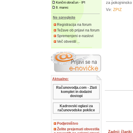
za pokojninsko
Končni obračun - IPI
8. marec
Vir:
ZPIZ
Ne spreglejte
Registracija na forum
Težave ob prijavi na forum
Spremenjeni e-naslovi
Več obvestil ...
Aktualno:
Računovodja.com - Zlati
komplet in dodatni
dostopi
Kadrovski oglasi za
računovodske poklice
Podjetništvo
Želite prejemati obvestila
Zadnji članki 