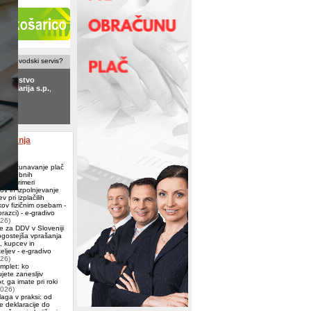
računovodski servis?
ovodstvo
ek Marija s.p.
,
le
ovodstvo
NTO
, Mengeš
aževanja
 Obračunavanje plač
ih osebnih
ov (primeri
ov in izpolnjevanje
v pri izplačilih
ov fizičnim osebam -
azci) - e-gradivo
026)
e za DDV v Sloveniji
ogostejša vprašanja
j, kupcev in
eljev - e-gradivo
026)
omplet: ko
jete zanesljiv
, ga imate pri roki
2026)
aga v praksi: od
e deklaracije do