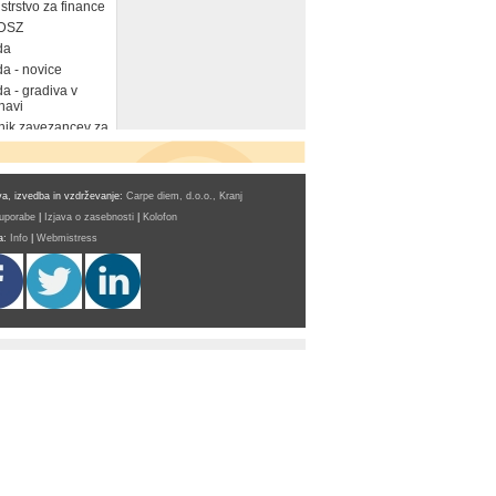
strstvo za finance
DSZ
da
a - novice
a - gradiva v
navi
ik zavezancev za
a, izvedba in vzdrževanje:
Carpe diem, d.o.o., Kranj
 uporabe
|
Izjava o zasebnosti
|
Kolofon
a:
Info
|
Webmistress