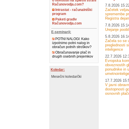
o novostih na spletni strani
Računovodja.com?
7.8.2026 15:2
Začetek velj
Intrastat - računalniški
spremembe pri
program
Registra dejan
Paketi gradiv
Računovodja.com
7.8.2026 15:1
Urejanje poobl
E-seminarji:
5.8.2026 16:1
POTNI NALOGI: Kako
Začela so se u
izpolnimo potni nalog in
preglednosti 
obračun potnih stroškov?
inteligence
Obračunavanje plač in
22.7.2026 12:
drugih osebnih prejemkov
Evropska komi
obveznostih g
ponudnike in u
Koledar:
umetnointelig
Mesečni koledarčki
17.7.2026 15:
V javni obrav
dostopnosti go
osnovnih plačn