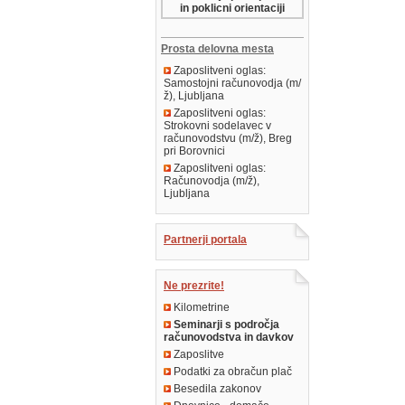
in poklicni orientaciji
Prosta delovna mesta
Zaposlitveni oglas:
Samostojni računovodja (m/
ž), Ljubljana
Zaposlitveni oglas:
Strokovni sodelavec v
računovodstvu (m/ž), Breg
pri Borovnici
Zaposlitveni oglas:
Računovodja (m/ž),
Ljubljana
Partnerji portala
Ne prezrite!
Kilometrine
Seminarji s področja
računovodstva in davkov
Zaposlitve
Podatki za obračun plač
Besedila zakonov