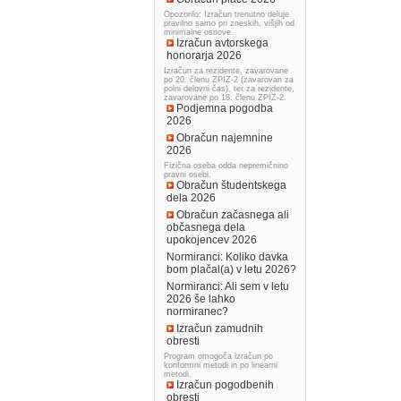
Opozorilo: Izračun trenutno deluje
pravilno samo pri zneskih, višjih od
minimalne osnove.
Izračun avtorskega
honorarja 2026
Izračun za rezidente, zavarovane
po 20. členu ZPIZ-2 (zavarovan za
polni delovni čas), ter za rezidente,
zavarovane po 18. členu ZPIZ-2.
Podjemna pogodba
2026
Obračun najemnine
2026
Fizična oseba odda nepremičnino
pravni osebi.
Obračun študentskega
dela 2026
Obračun začasnega ali
občasnega dela
upokojencev 2026
Normiranci: Koliko davka
bom plačal(a) v letu 2026?
Normiranci: Ali sem v letu
2026 še lahko
normiranec?
Izračun zamudnih
obresti
Program omogoča izračun po
konformni metodi in po linearni
metodi.
Izračun pogodbenih
obresti