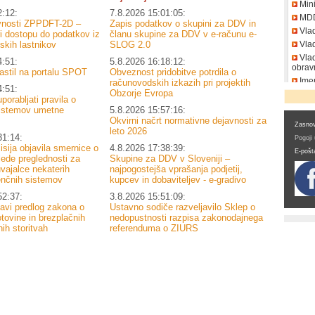
Mini
2:12:
7.8.2026 15:01:05:
MD
avnosti ZPPDFT-2D –
Zapis podatkov o skupini za DDV in
Vla
 dostopu do podatkov iz
članu skupine za DDV v e-računu e-
skih lastnikov
SLOG 2.0
Vlad
Vlad
4:51:
5.8.2026 16:18:12:
obrav
astil na portalu SPOT
Obveznost pridobitve potrdila o
Imen
računovodskih izkazih pri projektih
4:51:
DDV
Obzorje Evropa
porabljati pravila o
sistemov umetne
5.8.2026 15:57:16:
Okvirni načrt normativne dejavnosti za
Zasnov
leto 2026
31:14:
Pogoji
sija objavila smernice o
4.8.2026 17:38:39:
E-pošt
lede preglednosti za
Skupine za DDV v Sloveniji –
vajalce nekaterih
najpogostejša vprašanja podjetij,
enčnih sistemov
kupcev in dobaviteljev - e-gradivo
52:37:
3.8.2026 15:51:09:
navi predlog zakona o
Ustavno sodiče razveljavilo Sklep o
tovine in brezplačnih
nedopustnosti razpisa zakonodajnega
ih storitvah
referenduma o ZIURS