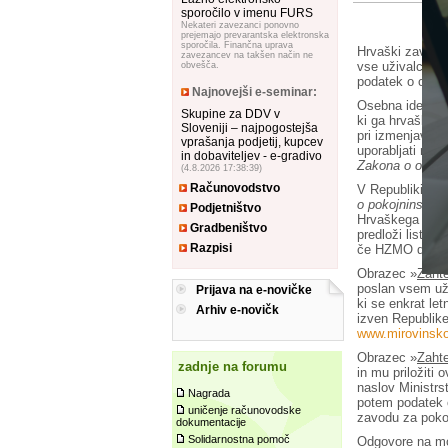
sporočilo v imenu FURS
Nekateri zavezanci ponovno
prejemajo prevarantska elektronska
sporočila. Finančna uprava
Hrvaški zavod z
zavezancev na takšen način ne
vse uživalce hrv
obvešča.
podatek o osebni
Najnovejši e-seminar:
Osebna identifik
Skupine za DDV v
ki ga hrvaški d
Sloveniji – najpogostejša
pri izmenjavi po
vprašanja podjetij, kupcev
uporabljati na p
in dobaviteljev - e-gradivo
Zakona o osebni 
(4.8.2026 17:38:39)
Računovodstvo
V Republiki Hrv
o pokojninskem
Podjetništvo
Hrvaškega zavo
Gradbeništvo
predloži listine
Razpisi
če HZMO do tega
Obrazec »
Zaht
poslan vsem uži
Prijava na e-novičke
ki se enkrat le
Arhiv e-novičk
izven Republike
www.mirovinsko
Obrazec »
Zaht
zadnje na forumu
in mu priložiti 
naslov Ministrs
Nagrada
potem podatek o
uničenje računovodske
zavodu za poko
dokumentacije
Solidarnostna pomoč
Odgovore na mo