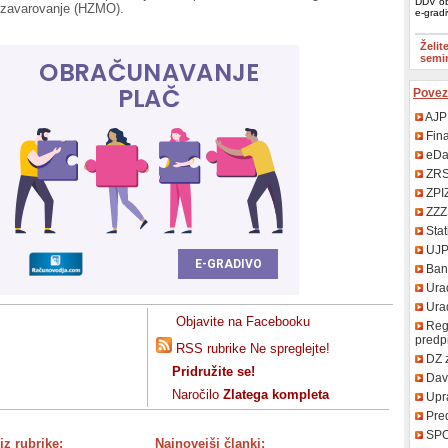
DDV ob
 zavarovanje (HZMO).
e-grad
Želit
semi
Povez
AJP
Fin
eDa
ZR
ZPI
ZZZ
Stat
UJ
Bank
Urad
Uradn
Objavite na Facebooku
Regi
predp
RSS rubrike Ne spreglejte!
DZ 
Pridružite se!
Davč
Naročilo
Zlatega kompleta
Upr
Pred
SP
iz rubrike:
Najnovejši članki: