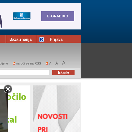
Baza znanja
Prijava
A
A
bljene
naroči se na RSS
A