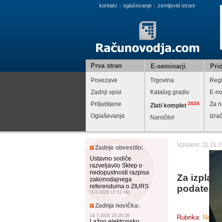
kontakt
oglaševanje
zemljevid strani
|
|
Prva stran
E-seminarji
Prid
Povezave
Trgovina
Regi
Zadnji vpisi
Katalog gradiv
E-no
Priljubljene
2026
Za n
Zlati komplet
Oglaševanje
Izra
Naročilo!
Vpisano: 11.11.
Zadnje obvestilo:
Ustavno sodiče
razveljavilo Sklep o
nedopustnosti razpisa
Za izplači
zakonodajnega
referenduma o ZIURS
podatek o 
(3.8.2026 15:51:09)
Zadnja novička:
14.7.2026 20:29:58
Rubrika:
Ne spr
Lažno elektronsko