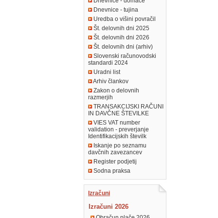
Dnevnice - domače
Dnevnice - tujina
Uredba o višini povračil
Št. delovnih dni 2025
Št. delovnih dni 2026
Št. delovnih dni (arhiv)
Slovenski računovodski
standardi 2024
Uradni list
Arhiv člankov
Zakon o delovnih
razmerjih
TRANSAKCIJSKI RAČUNI
IN DAVČNE ŠTEVILKE
VIES VAT number
validation - preverjanje
Identifikacijskih številk
Iskanje po seznamu
davčnih zavezancev
Register podjetij
Sodna praksa
Izračuni
Izračuni 2026
Obračun plače 2026