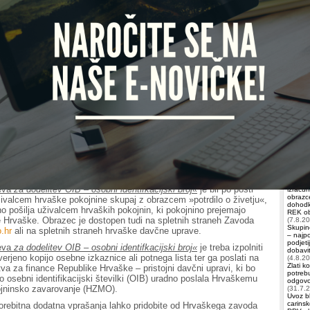
a pokojninsko zavarovanje (HZMO) je zaprosil ZPIZ, naj obvesti
aških pokojnin, da je treba za izplačilo hrvaške pokojnine pridobiti
 identifikacijski številki (OIB).
Iščete 
acijska številka (OIB) je stalni identifikacijski znak vsake osebe,
Račun
ržavni organi uporabljajo v uradnih evidencah pri vsakdanjem delu in
Vezenš
datkov. Osebna identifikacijska številka se je pričela uvajati in
Domža
odročju Republike Hrvaške od 1. januarja 2009 dalje, z uveljavitvijo
identifikacijski številki
(Narodne novine, št. 60/08).
Račun
ELKO
aški je od 14. septembra 2013 v veljavi
Uredba o dopolnilih Zakona
Izobr
 zavarovanju
, po kateri se uživalcu pokojnine, ki na zahtevo
da za pokojninsko zavarovanje (HZMO) v določenem roku ne
 ali podatka, ki je potreben za izplačilo prejemkov, nakazilo ustavi,
Plače:
 podatka ne more priti po uradni poti.
in drug
prejemk
eva
za dodelitev OIB – osobni identifkacijski broj«
je bil po pošti
izračun
obrazce
valcem hrvaške pokojnine skupaj z obrazcem »potrdilo o živetju«,
dohodk
tno pošilja uživalcem hrvaških pokojnin, ki pokojnino prejemajo
REK obr
 Hrvaške. Obrazec je dostopen tudi na spletnih straneh Zavoda
(7.8.2
Skupin
.hr
ali na spletnih straneh hrvaške davčne uprave.
– najp
podjeti
eva
za dodelitev OIB – osobni identifkacijski broj«
je treba izpolniti
dobavit
overjeno kopijo osebne izkaznice ali potnega lista ter ga poslati na
(4.8.2
Zlati k
tva za finance Republike Hrvaške – pristojni davčni upravi, ki bo
potrebu
 osebni identifikacijski številki (OIB) uradno poslala Hrvaškemu
odgovor
jninsko zavarovanje (HZMO).
(31.7.
Uvoz bl
carinsk
rebitna dodatna vprašanja lahko pridobite od Hrvaškega zavoda