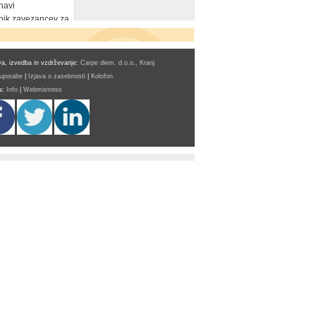
navi
ik zavezancev za
a, izvedba in vzdrževanje:
Carpe diem, d.o.o., Kranj
 uporabe
|
Izjava o zasebnosti
|
Kolofon
a:
Info
|
Webmistress