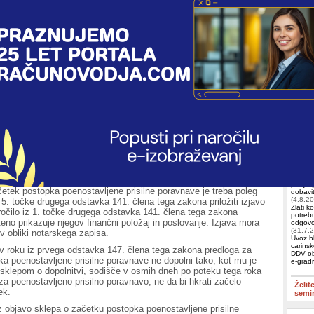
opku poenostavljene prisilne poravnave
tavljene prisilne poravnave je dovoljeno voditi:
Iščete 
rsko družbo, ki se po drugem odstavku 55. člena ZGD-1 razvršča
be, in
Račun
ELKO
kom, ki ustreza merilom iz prve in druge alineje drugega odstavka
1.
 za vodenje postopka poenostavljene prisilne poravnave
KAPRI 
 ovir iz 1. točke prvega odstavka in drugega odstavka 140. člena
Izobr
edlog za poenostavljeno prisilno poravnavo ni dovoljen, če je
tekom roka iz sedmega odstavka 221.f člena tega zakona.
Skupin
četku postopka poenostavljene prisilne poravnave
– najp
podjeti
etek postopka poenostavljene prisilne poravnave je treba poleg
dobavit
(4.8.2
 in 5. točke drugega odstavka 141. člena tega zakona priložiti izjavo
Zlati k
ročilo iz 1. točke drugega odstavka 141. člena tega zakona
potrebu
teno prikazuje njegov finančni položaj in poslovanje. Izjava mora
odgovor
(31.7.
 v obliki notarskega zapisa.
Uvoz bl
carinsk
 v roku iz prvega odstavka 147. člena tega zakona predloga za
DDV ob
a poenostavljene prisilne poravnave ne dopolni tako, kot mu je
e-grad
 sklepom o dopolnitvi, sodišče v osmih dneh po poteku tega roka
za poenostavljeno prisilno poravnavo, ne da bi hkrati začelo
Želit
ek.
semi
z objavo sklepa o začetku postopka poenostavljene prisilne