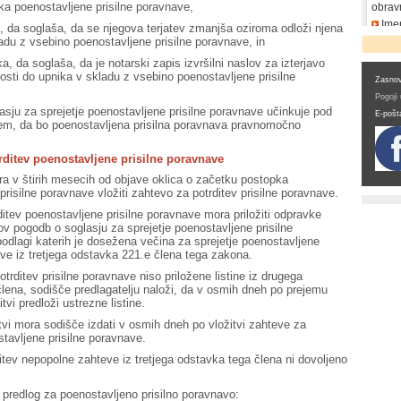
a poenostavljene prisilne poravnave,
obrav
Imen
a, da soglaša, da se njegova terjatev zmanjša oziroma odloži njena
DDV
adu z vsebino poenostavljene prisilne poravnave, in
ka, da soglaša, da je notarski zapis izvršilni naslov za izterjavo
sti do upnika v skladu z vsebino poenostavljene prisilne
Zasnov
Pogoji
sju za sprejetje poenostavljene prisilne poravnave učinkuje pod
E-pošt
em, da bo poenostavljena prisilna poravnava pravnomočno
rditev poenostavljene prisilne poravnave
ra v štirih mesecih od objave oklica o začetku postopka
prisilne poravnave vložiti zahtevo za potrditev prisilne poravnave.
ditev poenostavljene prisilne poravnave mora priložiti odpravke
ov pogodb o soglasju za sprejetje poenostavljene prisilne
odlagi katerih je dosežena večina za sprejetje poenostavljene
ave iz tretjega odstavka 221.e člena tega zakona.
trditev prisilne poravnave niso priložene listine iz drugega
lena, sodišče predlagatelju naloži, da v osmih dneh po prejemu
tvi predloži ustrezne listine.
tvi mora sodišče izdati v osmih dneh po vložitvi zahteve za
stavljene prisilne poravnave.
tev nepopolne zahteve iz tretjega odstavka tega člena ni dovoljeno
predlog za poenostavljeno prisilno poravnavo: