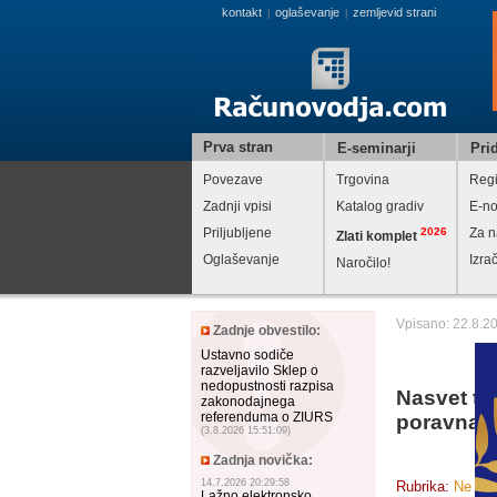
kontakt
oglaševanje
zemljevid strani
|
|
Prva stran
E-seminarji
Prid
Povezave
Trgovina
Regi
Zadnji vpisi
Katalog gradiv
E-no
Priljubljene
2026
Za n
Zlati komplet
Oglaševanje
Izra
Naročilo!
Vpisano: 22.8.2
Zadnje obvestilo:
Ustavno sodiče
razveljavilo Sklep o
nedopustnosti razpisa
Nasvet te
zakonodajnega
referenduma o ZIURS
poravnav
(3.8.2026 15:51:09)
Zadnja novička:
14.7.2026 20:29:58
Rubrika:
Ne spr
Lažno elektronsko