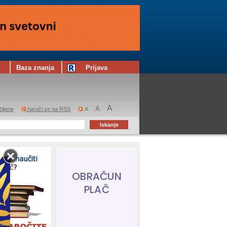
Baza znanja
Prijava
A
A
bljene
naroči se na RSS
A