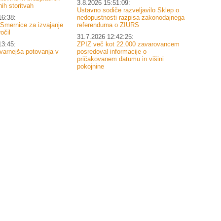
3.8.2026 15:51:09:
ih storitvah
Ustavno sodiče razveljavilo Sklep o
16:38:
nedopustnosti razpisa zakonodajnega
 Smernice za izvajanje
referenduma o ZIURS
očil
31.7.2026 12:42:25:
13:45:
ZPIZ več kot 22.000 zavarovancem
varnejša potovanja v
posredoval informacije o
pričakovanem datumu in višini
pokojnine