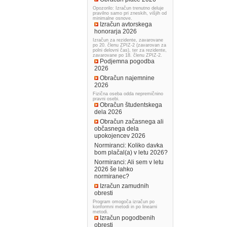
Opozorilo: Izračun trenutno deluje
pravilno samo pri zneskih, višjih od
minimalne osnove.
Izračun avtorskega
honorarja 2026
Izračun za rezidente, zavarovane
po 20. členu ZPIZ-2 (zavarovan za
polni delovni čas), ter za rezidente,
zavarovane po 18. členu ZPIZ-2.
Podjemna pogodba
2026
Obračun najemnine
2026
Fizična oseba odda nepremičnino
pravni osebi.
Obračun študentskega
dela 2026
Obračun začasnega ali
občasnega dela
upokojencev 2026
Normiranci: Koliko davka
bom plačal(a) v letu 2026?
Normiranci: Ali sem v letu
2026 še lahko
normiranec?
Izračun zamudnih
obresti
Program omogoča izračun po
konformni metodi in po linearni
metodi.
Izračun pogodbenih
obresti