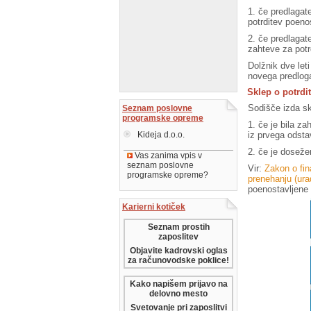
1. če predlagat
potrditev poenos
2. če predlagat
zahteve za potr
Dolžnik dve let
novega predloga
Sklep o potrdi
Sodišče izda sk
Seznam poslovne
programske opreme
1. če je bila z
iz prvega odsta
Kideja d.o.o.
2. če je doseže
Vas zanima vpis v
seznam poslovne
Vir:
Zakon o fin
programske opreme?
prenehanju (ur
poenostavljene 
Karierni kotiček
Seznam prostih
zaposlitev
Objavite kadrovski oglas
za računovodske poklice!
Kako napišem prijavo na
delovno mesto
Svetovanje pri zaposlitvi