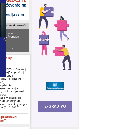
računovodski servis?
ovodstvo
NTO
, Mengeš
d.o.o.
, Škofljica
aževanja
e za DDV v Sloveniji
ogostejša vprašanja
j, kupcev in
eljev - e-gradivo
026)
omplet: ko
jete zanesljiv
, ga imate pri roki
2026)
aga v praksi: od
e deklaracije do
računa in knjiženja -
ivo
(31.7.2026)
e predstaviti
nar?