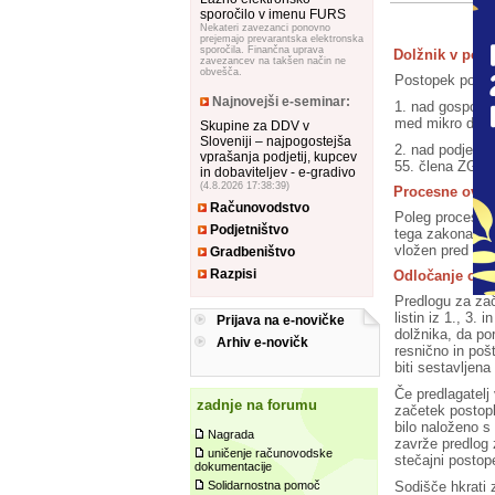
sporočilo v imenu FURS
Nekateri zavezanci ponovno
prejemajo prevarantska elektronska
sporočila. Finančna uprava
Dolžnik v post
zavezancev na takšen način ne
obvešča.
Postopek poenos
Najnovejši e-seminar:
1. nad gospoda
med mikro druž
Skupine za DDV v
Sloveniji – najpogostejša
2. nad podjetni
vprašanja podjetij, kupcev
55. člena ZGD-
in dobaviteljev - e-gradivo
(4.8.2026 17:38:39)
Procesne ovire
Računovodstvo
Poleg procesnih
Podjetništvo
tega zakona, pr
vložen pred po
Gradbeništvo
Razpisi
Odločanje o za
Predlogu za zač
listin iz 1., 3.
Prijava na e-novičke
dolžnika, da po
Arhiv e-novičk
resnično in poš
biti sestavljena
Če predlagatelj
zadnje na forumu
začetek postopk
bilo naloženo s
Nagrada
zavrže predlog 
uničenje računovodske
stečajni postop
dokumentacije
Sodišče hkrati 
Solidarnostna pomoč