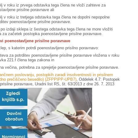
elj v roku iz prvega odstavka tega člena ne vloži zahteve za
tavljene prisilne poravnave ali
elj v roku iz tretjega odstavka tega člena ne dopolni nepopolne
ditev poenostavljene prisilne poravnave.
i po izdaji sklepa iz šestega odstavka tega člena ne more vložiti
 za začetek postopka poenostavljene prisilne poravnave.
tvi poenostavljene prisilne poravnave
lep, s katerim potrdi poenostavljeno prisilno poravnavo:
ahteva za potrditev poenostavljene prisilne poravnave vložena v roku
vka 221.f člena tega zakona in
na večina, potrebna za sprejetje poenostavljene prisilne poravnave.
ančnem poslovanju, postopkih zaradi insolventnosti in prisilnem
adno prečiščeno besedilo) (ZFPPIPP-UPB7)
, Oddelek 4.7: Postopek
prisilne poravnave, Uradni list RS, št. 63/2013 z dne 26. 7. 2013