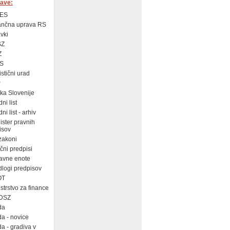
ave:
ES
ančna uprava RS
vki
SZ
Z
S
istični urad
P
a Slovenije
ni list
i list - arhiv
ster pravnih
isov
zakoni
ni predpisi
avne enote
logi predpisov
OT
strstvo za finance
DSZ
da
a - novice
a - gradiva v