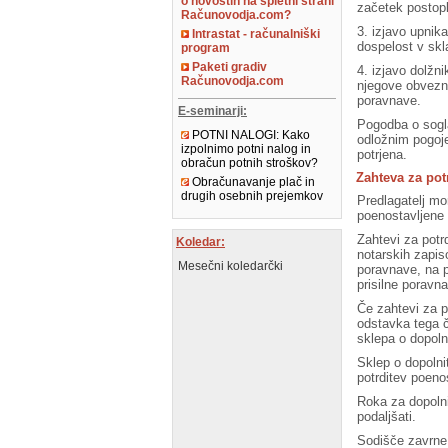
o novostih na spletni strani
začetek postopk
Računovodja.com?
3. izjavo upnik
Intrastat - računalniški
dospelost v skl
program
Paketi gradiv
4. izjavo dolžni
Računovodja.com
njegove obvezno
poravnave.
E-seminarji:
Pogodba o sogla
POTNI NALOGI: Kako
odložnim pogoj
izpolnimo potni nalog in
potrjena.
obračun potnih stroškov?
Zahteva za pot
Obračunavanje plač in
drugih osebnih prejemkov
Predlagatelj mo
poenostavljene 
Zahtevi za potr
Koledar:
notarskih zapis
Mesečni koledarčki
poravnave, na p
prisilne poravn
Če zahtevi za po
odstavka tega č
sklepa o dopolni
Sklep o dopolni
potrditev poeno
Roka za dopolni
podaljšati.
Sodišče zavrne 