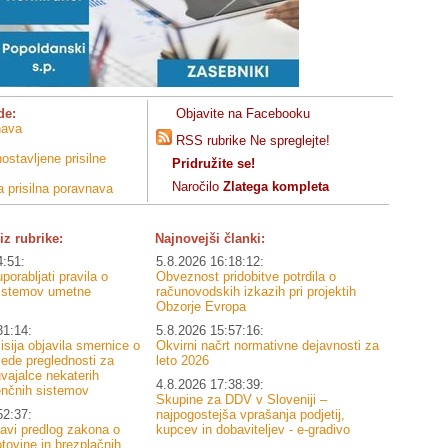
de:
Objavite na Facebooku
nava
RSS rubrike Ne spreglejte!
stavljene prisilne
Pridružite se!
Naročilo
Zlatega kompleta
a prisilna poravnava
iz rubrike:
Najnovejši članki:
4:51:
5.8.2026 16:18:12:
porabljati pravila o
Obveznost pridobitve potrdila o
sistemov umetne
računovodskih izkazih pri projektih
Obzorje Evropa
31:14:
5.8.2026 15:57:16:
sija objavila smernice o
Okvirni načrt normativne dejavnosti za
lede preglednosti za
leto 2026
vajalce nekaterih
4.8.2026 17:38:39:
enčnih sistemov
Skupine za DDV v Sloveniji –
52:37:
najpogostejša vprašanja podjetij,
navi predlog zakona o
kupcev in dobaviteljev - e-gradivo
tovine in brezplačnih