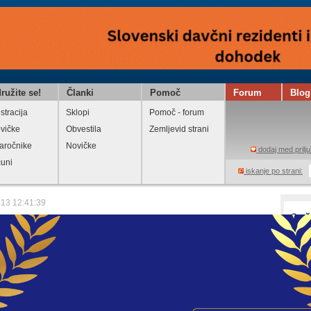
ružite se!
Članki
Pomoč
Forum
Blog
stracija
Sklopi
Pomoč - forum
vičke
Obvestila
Zemljevid strani
aročnike
Novičke
dodaj med prilju
čuni
iskanje po strani:
013 12:41:39
dna: Postopek poenostavljene prisilne
e
eglejte
Natisni