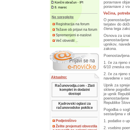
poravnave objav
Končni obračun - IPI
poravnave z vs
8. marec
Večina, potreb
Ne spreglejte
O poenostavljen
terjatev do dol
Registracija na forum
člena tega zak
Težave ob prijavi na forum
Spremenjeni e-naslovi
Osnova za izrač
poenostavljene 
Več obvestil ...
upnikov, naved
zakona.
Poenostavljena 
1. če za njeno s
6/10 zneska osn
2. če za njeno s
Aktualno:
navedene v sez
Upnik za spreje
Računovodja.com - Zlati
sklene pogodbo 
komplet in dodatni
je upnik Republ
dostopi
poenostavljene 
Republike Slove
Kadrovski oglasi za
računovodske poklice
Pogodba o sogla
sestavljena v o
1. podatke o upn
Podjetništvo
Želite prejemati obvestila
2. vsebino poeno