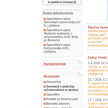
in poklicni orientaciji
Prosta delovna mesta
Zaposlitveni oglas:
Samostojni računovodja (m/
ž), Ljubljana
Ključne bese
Zaposlitveni oglas:
prisilna porav
Strokovni sodelavec v
zfppipp-upb7
računovodstvu (m/ž), Breg
postopek poeno
pri Borovnici
poravnave
Zaposlitveni oglas:
poenostavljen
Računovodja (m/ž),
Ljubljana
Zadnji članki 
5.8.2026 16:1
Partnerji portala
Začela so se u
preglednosti 
inteligence
Ne prezrite!
22.7.2026 12:
Kilometrine
Evropska komi
Seminarji s področja
obveznostih g
računovodstva in davkov
ponudnike in u
umetnointelig
Zaposlitve
Podatki za obračun plač
17.7.2026 15:
V javni obrav
Besedila zakonov
dostopnosti go