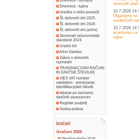
Dnevnice - domače
osnovnih plačn
Dnevnice - tujina
10.7.2026 14:
Uredba o višini povračil
Objavljene so
Št. delovnih dni 2025
evidenčnih nar
Št. delovnih dni 2026
10.7.2026 14:
Št. delovnih dni (arhiv)
eLastovka za 
Slovenski računovodski
tujino
standardi 2024
Uradni list
Arhiv člankov
Zakon o delovnih
razmerjih
TRANSAKCIJSKI RAČUNI
IN DAVČNE ŠTEVILKE
VIES VAT number
validation - preverjanje
Identifikacijskih številk
Iskanje po seznamu
davčnih zavezancev
Register podjetij
Sodna praksa
Izračuni
Izračuni 2026
Obračun plače 2026