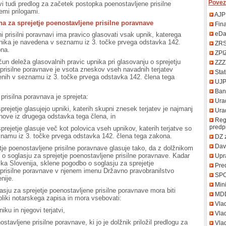
Povez
i tudi predlog za začetek postopka poenostavljene prisilne
emi prilogami.
AJP
na za sprejetje poenostavljene prisilne poravnave
Fin
eDa
i prisilni poravnavi ima pravico glasovati vsak upnik, katerega
žnika je navedena v seznamu iz 3. točke prvega odstavka 142.
ZR
ona.
ZPI
un deleža glasovalnih pravic upnika pri glasovanju o sprejetju
ZZZ
prisilne poravnave je vsota zneskov vseh navadnih terjatev
Stat
enih v seznamu iz 3. točke prvega odstavka 142. člena tega
UJ
Bank
prisilna poravnava je sprejeta:
Urad
prejetje glasujejo upniki, katerih skupni znesek terjatev je najmanj
Uradn
ove iz drugega odstavka tega člena, in
Regi
predp
prejetje glasuje več kot polovica vseh upnikov, katerih terjatve so
namu iz 3. točke prvega odstavka 142. člena tega zakona.
DZ 
Davč
tje poenostavljene prisilne poravnave glasuje tako, da z dolžnikom
o soglasju za sprejetje poenostavljene prisilne poravnave. Kadar
Upr
ika Slovenija, sklene pogodbo o soglasju za sprejetje
Pred
prisilne poravnave v njenem imenu Državno pravobranilstvo
SP
nije.
Mini
sju za sprejetje poenostavljene prisilne poravnave mora biti
MD
bliki notarskega zapisa in mora vsebovati:
Vla
iku in njegovi terjatvi,
Vlad
stavljene prisilne poravnave, ki jo je dolžnik priložil predlogu za
Vlad