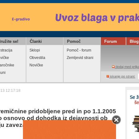
ružite se!
Članki
Pomoč
Forum
Blog
stracija
Sklopi
Pomoč - forum
vičke
Obvestila
Zemljevid strani
aročnike
Novičke
dodaj med prilju
čuni
iskanje po strani:
013 12:17:18
remičnine pridobljene pred in po 1.1.2005
 osnovo od dohodka iz dejavnosti ob
ju zavezanca