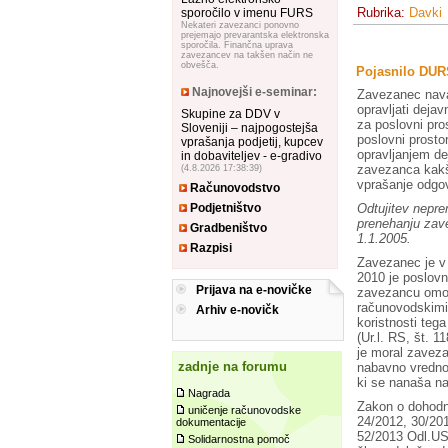
Rubrika:
Davki
sporočilo v imenu FURS
Nekateri zavezanci ponovno
prejemajo prevarantska elektronska
sporočila. Finančna uprava
zavezancev na takšen način ne
obvešča.
Pojasnilo DURS,
Najnovejši e-seminar:
Zavezanec navaj
opravljati deja
Skupine za DDV v
za poslovni pros
Sloveniji – najpogostejša
poslovni prosto
vprašanja podjetij, kupcev
opravljanjem de
in dobaviteljev - e-gradivo
zavezanca kakš
(4.8.2026 17:38:39)
vprašanje odgo
Računovodstvo
Odtujitev nepre
Podjetništvo
prenehanju zave
Gradbeništvo
1.1.2005.
Razpisi
Zavezanec je v 
2010 je poslovn
Prijava na e-novičke
zavezancu omogo
računovodskimi 
Arhiv e-novičk
koristnosti te
(Ur.l. RS, št. 1
je moral zaveza
zadnje na forumu
nabavno vrednos
ki se nanaša na
Nagrada
Zakon o dohodni
uničenje računovodske
24/2012, 30/201
dokumentacije
52/2013 Odl.US
Solidarnostna pomoč