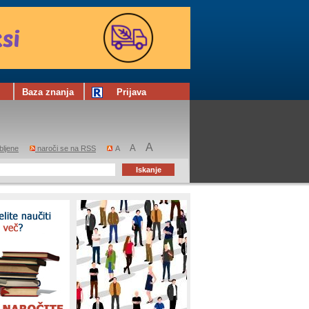
Baza znanja
Prijava
A
A
bljene
naroči se na RSS
A