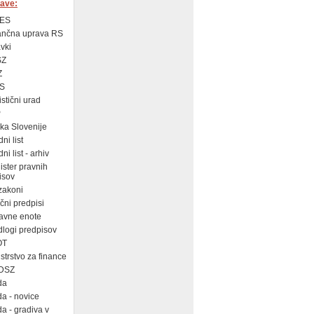
ave:
ES
ančna uprava RS
vki
SZ
Z
S
istični urad
P
a Slovenije
ni list
i list - arhiv
ster pravnih
isov
zakoni
ni predpisi
avne enote
logi predpisov
OT
strstvo za finance
DSZ
da
a - novice
a - gradiva v