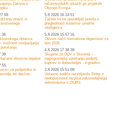
zvajanju Zakona o
računovodskih izkazih pri projektih
opku
Obzorje Evropa
27:59:
5.8.2026 16:14:51:
držanju pravic iz
Začela so se uporabljati pravila o
ravstvenega
preglednosti sistemov umetne
inteligence
1:36:
5.8.2026 15:57:16:
ektronskega obrazca
Okvirni načrt normativne dejavnosti za
 možnost uveljavljanja
leto 2026
 poročanja
4.8.2026 17:38:39:
7:39:
Skupine za DDV v Sloveniji –
plačane obvezne dajatve
najpogostejša vprašanja podjetij,
kupcev in dobaviteljev - e-gradivo
7:55:
nice« za podjetnike in
3.8.2026 15:51:09:
novodje ter davčne
Ustavno sodiče razveljavilo Sklep o
nedopustnosti razpisa zakonodajnega
referenduma o ZIURS