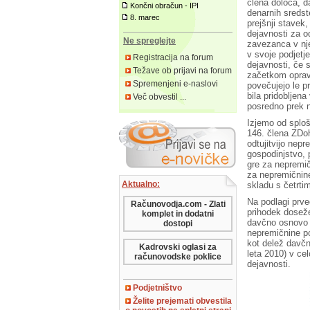
člena določa, d
Končni obračun - IPI
denarnih sredst
8. marec
prejšnji stavek
dejavnosti za o
Ne spreglejte
zavezanca v nje
v svoje podjetj
Registracija na forum
dejavnosti, če 
Težave ob prijavi na forum
začetkom opravl
Spremenjeni e-naslovi
povečujejo le p
bila pridobljen
Več obvestil ...
posredno prek 
Izjemo od sploš
146. člena ZDoh
odtujitvijo nep
gospodinjstvo, 
gre za nepremič
za nepremičnine
Aktualno:
skladu s četrti
Na podlagi prve
Računovodja.com - Zlati
prihodek doseže
komplet in dodatni
davčno osnovo o
dostopi
nepremičnine po
kot delež davčn
Kadrovski oglasi za
leta 2010) v ce
računovodske poklice
dejavnosti.
Podjetništvo
Želite prejemati obvestila