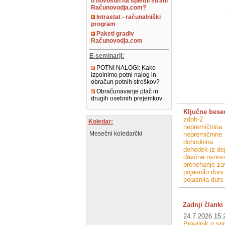
o novostih na spletni strani
Računovodja.com?
Intrastat - računalniški
program
Paketi gradiv
Računovodja.com
E-seminarji:
POTNI NALOGI: Kako
izpolnimo potni nalog in
obračun potnih stroškov?
Obračunavanje plač in
drugih osebnih prejemkov
Ključne bese
zdoh-2
Koledar:
nepremičnina
Mesečni koledarčki
nepremičnine
dohodnina
dohodek iz de
davčna osnov
prenehanje z
pojasnilo durs
pojasnila durs
Zadnji članki 
24.7.2026 15:
Pravilnik o s