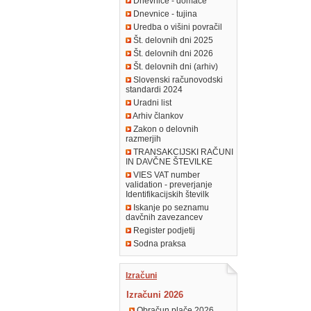
Dnevnice - domače
Dnevnice - tujina
Uredba o višini povračil
Št. delovnih dni 2025
Št. delovnih dni 2026
Št. delovnih dni (arhiv)
Slovenski računovodski
standardi 2024
Uradni list
Arhiv člankov
Zakon o delovnih
razmerjih
TRANSAKCIJSKI RAČUNI
IN DAVČNE ŠTEVILKE
VIES VAT number
validation - preverjanje
Identifikacijskih številk
Iskanje po seznamu
davčnih zavezancev
Register podjetij
Sodna praksa
Izračuni
Izračuni 2026
Obračun plače 2026