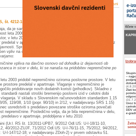
Natisni
 št. 4212-1845/2013-2 (01-640-06), 2. 8. 2013
Iščete 
a, da je samostojni podjetnik (v nadaljevanju zavezanec) začel
vnost leta 2000. V letu 2003 mu je bilo izdano gradbeno dovoljenje
KAPRI 
tor, v letu 2004 pa je poslovni prostor dokončal. Leta 2010 je ta
r predelal v apartmaje. Zavezanec v letu 2013 načrtuje prenehati z
javnosti. Sprašuje ali ima odtujitev nepremičnine ob prenehanju
en vpliv na davčno osnovo od dohodka iz dejavnosti. Na
Račun
varjamo:
Zeus
,
Izobr
mičnine vpliva na davčno osnovo od dohodka iz dejavnosti ob
zanca in sicer v delu, ki se nanaša na pridobitev nepremičnine po
Skupin
– najp
letu 2003 pridobil nepremičnino oziroma poslovne prostore. V letu
podjeti
dobavit
e prostore predelal v apartmaje. Vlaganje v nepremičnino je
(4.8.2
čilo pridobivanje novih dodatnih koristi (prihodkov). Skladno z
Zlati k
standardi nastali stroški bremenijo poslovni izid v celotni dobi
potrebu
odgovor
ga vlaganja. V skladu s Slovenskim računovodskim standardom 1.15
(31.7.
18/05, 119/08, 1/10 (popr. 90/10) in 2/12, v nadaljevanju SRS 1.15)
Uvoz bl
nec usredstviti s predelavo povezane stroške oziroma povečati
carinsk
DDV ob
t nepremičnine. Posledično velja, da je bila nepremičnina v delu,
e-grad
 predelavo v apartmaje, pridobljena v letu 2010.
ni (Ur.l. RS št. 13/2011-UPB7, 9/2012 Odl.US: U-I-18/11-10,
Želit
semi
2, 40/2012-ZUJF, 71/2012 Odl.US: U-I-76/11-15, 75/2012, 94/2012,
: U-I-147/12-18; v nadaljevanju ZDoh-2) v prvem odstavku 51.