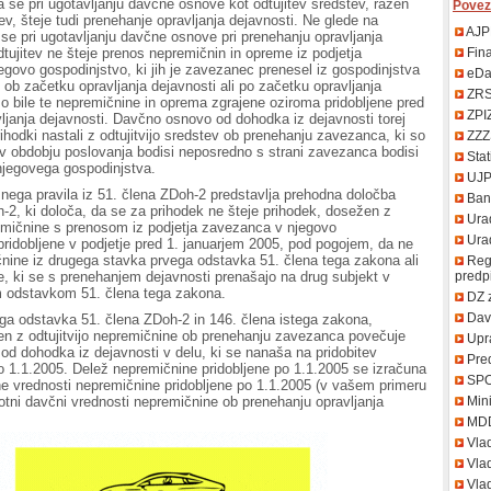
a se pri ugotavljanju davčne osnove kot odtujitev sredstev, razen
Povez
ev, šteje tudi prenehanje opravljanja dejavnosti. Ne glede na
AJP
, se pri ugotavljanju davčne osnove pri prenehanju opravljanja
dtujitev ne šteje prenos nepremičnin in opreme iz podjetja
Fin
govo gospodinjstvo, ki jih je zavezanec prenesel iz gospodinjstva
eDa
e ob začetku opravljanja dejavnosti ali po začetku opravljanja
ZR
so bile te nepremičnine in oprema zgrajene oziroma pridobljene pred
ZPI
janja dejavnosti. Davčno osnovo od dohodka iz dejavnosti torej
rihodki nastali z odtujitvijo sredstev ob prenehanju zavezanca, ki so
ZZZ
a v obdobju poslovanja bodisi neposredno s strani zavezanca bodisi
Stat
njegovega gospodinjstva.
UJ
nega pravila iz 51. člena ZDoh-2 predstavlja prehodna določba
Bank
-2, ki določa, da se za prihodek ne šteje prihodek, dosežen z
Urad
remičnine s prenosom iz podjetja zavezanca v njegovo
Uradn
pridobljene v podjetje pred 1. januarjem 2005, pod pogojem, da ne
nine iz drugega stavka prvega odstavka 51. člena tega zakona ali
Regi
, ki se s prenehanjem dejavnosti prenašajo na drug subjekt v
predp
m odstavkom 51. člena tega zakona.
DZ 
Davč
ga odstavka 51. člena ZDoh-2 in 146. člena istega zakona,
n z odtujitvijo nepremičnine ob prenehanju zavezanca povečuje
Upr
d dohodka iz dejavnosti v delu, ki se nanaša na pridobitev
Pred
 1.1.2005. Delež nepremičnine pridobljene po 1.1.2005 se izračuna
SP
e vrednosti nepremičnine pridobljene po 1.1.2005 (v vašem primeru
lotni davčni vrednosti nepremičnine ob prenehanju opravljanja
Mini
MD
Vla
Vlad
Vlad