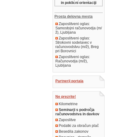
in poklicni orientaciji
Prosta delovna mesta
Zaposlitveni oglas:
Samostojni računovodja (m/
ž), Ljubljana
Zaposlitveni oglas:
Strokovni sodelavec v
računovodstvu (m/ž), Breg
pri Borovnici
Zaposlitveni oglas:
Računovodja (m/ž),
Ljubljana
Partnerji portala
Ne prezrite!
Kilometrine
Seminarji s področja
računovodstva in davkov
Zaposlitve
Podatki za obračun plač
Besedila zakonov