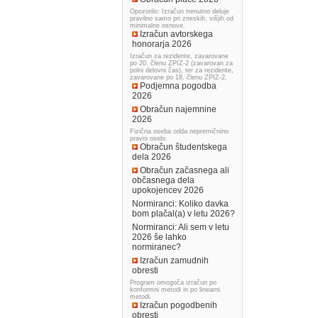
Opozorilo: Izračun trenutno deluje
pravilno samo pri zneskih, višjih od
minimalne osnove.
Izračun avtorskega
honorarja 2026
Izračun za rezidente, zavarovane
po 20. členu ZPIZ-2 (zavarovan za
polni delovni čas), ter za rezidente,
zavarovane po 18. členu ZPIZ-2.
Podjemna pogodba
2026
Obračun najemnine
2026
Fizična oseba odda nepremičnino
pravni osebi.
Obračun študentskega
dela 2026
Obračun začasnega ali
občasnega dela
upokojencev 2026
Normiranci: Koliko davka
bom plačal(a) v letu 2026?
Normiranci: Ali sem v letu
2026 še lahko
normiranec?
Izračun zamudnih
obresti
Program omogoča izračun po
konformni metodi in po linearni
metodi.
Izračun pogodbenih
obresti