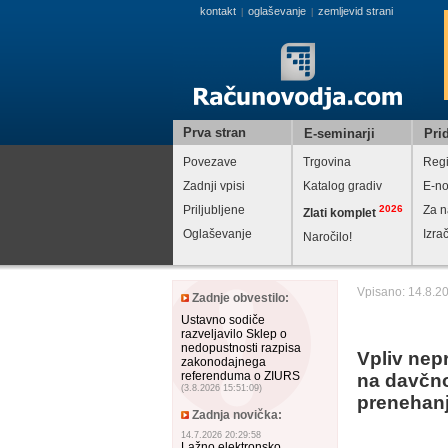
kontakt
oglaševanje
zemljevid strani
|
|
Prva stran
E-seminarji
Prid
Povezave
Trgovina
Regi
Zadnji vpisi
Katalog gradiv
E-no
Priljubljene
2026
Za n
Zlati komplet
Oglaševanje
Izra
Naročilo!
Vpisano: 14.8.2
Zadnje obvestilo:
Ustavno sodiče
razveljavilo Sklep o
nedopustnosti razpisa
Vpliv nep
zakonodajnega
referenduma o ZIURS
na davčno
(3.8.2026 15:51:09)
prenehan
Zadnja novička:
14.7.2026 20:29:58
Lažno elektronsko