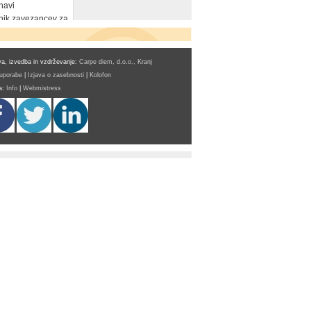
navi
ik zavezancev za
a, izvedba in vzdrževanje:
Carpe diem, d.o.o., Kranj
 uporabe
|
Izjava o zasebnosti
|
Kolofon
a:
Info
|
Webmistress