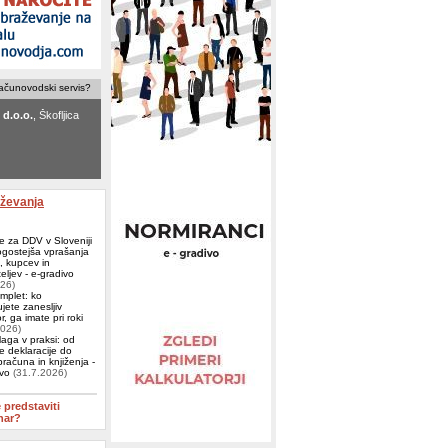
računovodski servis?
d.o.o.
, Škofljica
ovodski servis
 Ljubljana
aževanja
e za DDV v Sloveniji
ogostejša vprašanja
j, kupcev in
eljev - e-gradivo
026)
omplet: ko
jete zanesljiv
, ga imate pri roki
2026)
aga v praksi: od
e deklaracije do
računa in knjiženja -
ivo
(31.7.2026)
e predstaviti
nar?