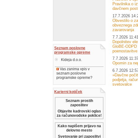
Pravilnika o i
davčnem post
17.7.2026 14:
Obvestilo o za
obveznega zd
zavarovanja
7.7.2026 11:4
Dopolnitev el
GloBE-ODPD –
Seznam poslovne
poenostavitve
programske opreme
7.7.2026 11:3
Kideja d.o.o.
Opomin za ne
Vas zanima vpis v
6.7.2026 12:5
seznam poslovne
»Davčne počit
programske opreme?
podjetja, raču
svetovalce
Karierni kotiček
Seznam prostih
zaposlitev
Objavite kadrovski oglas
za računovodske poklice!
Kako napišem prijavo na
delovno mesto
Svetovanje pri zaposlitvi