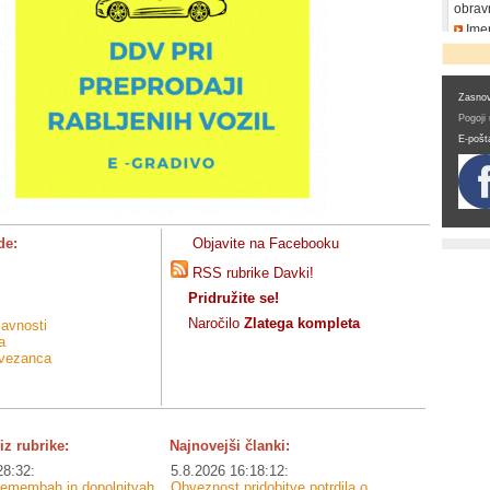
obrav
Imen
DDV
Zasnov
Pogoji
E-pošt
de:
Objavite na Facebooku
RSS rubrike Davki!
Pridružite se!
Naročilo
Zlatega kompleta
javnosti
a
avezanca
iz rubrike:
Najnovejši članki:
28:32:
5.8.2026 16:18:12:
premembah in dopolnitvah
Obveznost pridobitve potrdila o