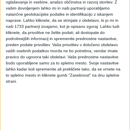
oglaševanja in vsebine, analizo občinstva in razvoj storitev.
Z
vašim dovoljenjem lahko mi in naši partnerji uporabljamo
natančne geolokacijske podatke in identifikacijo z iskanjem
naprave. Lahko kliknete, da se strinjate z obdelavo, ki jo mi in
naši 1733 partnerji izvajamo, kot je opisano zgoraj. Lahko tudi
kliknete, da privolitve ne želite podati, ali dostopate do
podrobnejših informacij in spremenite prednostne nastavitve,
preden podate privolitev.
Vaša privolitev v določeno obdelavo
vaših osebnih podatkov morda ne bo potrebna, vendar imate
pravico do ugovora taki obdelavi. Vaše prednostne nastavitve
bodo uporabljene samo za to spletno mesto. Svoje nastavitve
lahko kadar koli spremenite ali prekličete tako, da se vrnete na
to spletno mesto in kliknete gumb "Zasebnost" na dnu spletne
strani.
PRVA STRAN
DAVKI
Vpisano: 14. januar 2013 ob 17:4