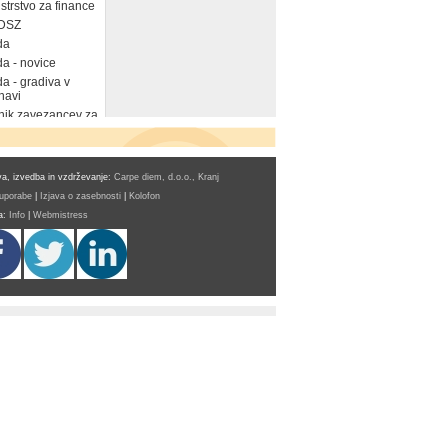
strstvo za finance
DSZ
da
a - novice
a - gradiva v
navi
ik zavezancev za
a, izvedba in vzdrževanje:
Carpe diem, d.o.o., Kranj
 uporabe
|
Izjava o zasebnosti
|
Kolofon
a:
Info
|
Webmistress