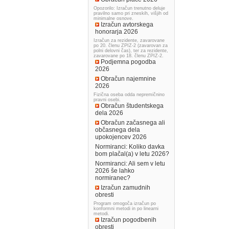
Opozorilo: Izračun trenutno deluje
pravilno samo pri zneskih, višjih od
minimalne osnove.
Izračun avtorskega
honorarja 2026
Izračun za rezidente, zavarovane
po 20. členu ZPIZ-2 (zavarovan za
polni delovni čas), ter za rezidente,
zavarovane po 18. členu ZPIZ-2.
Podjemna pogodba
2026
Obračun najemnine
2026
Fizična oseba odda nepremičnino
pravni osebi.
Obračun študentskega
dela 2026
Obračun začasnega ali
občasnega dela
upokojencev 2026
Normiranci: Koliko davka
bom plačal(a) v letu 2026?
Normiranci: Ali sem v letu
2026 še lahko
normiranec?
Izračun zamudnih
obresti
Program omogoča izračun po
konformni metodi in po linearni
metodi.
Izračun pogodbenih
obresti