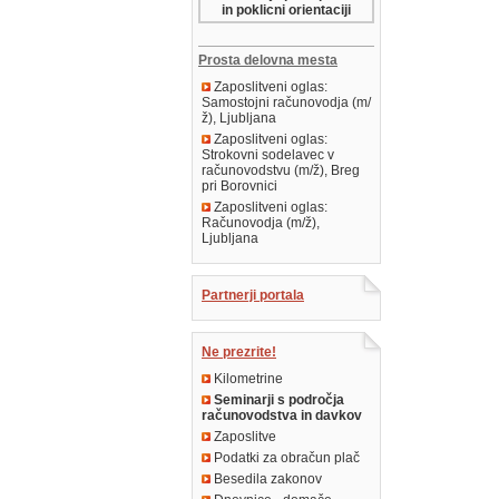
in poklicni orientaciji
Prosta delovna mesta
Zaposlitveni oglas:
Samostojni računovodja (m/
ž), Ljubljana
Zaposlitveni oglas:
Strokovni sodelavec v
računovodstvu (m/ž), Breg
pri Borovnici
Zaposlitveni oglas:
Računovodja (m/ž),
Ljubljana
Partnerji portala
Ne prezrite!
Kilometrine
Seminarji s področja
računovodstva in davkov
Zaposlitve
Podatki za obračun plač
Besedila zakonov