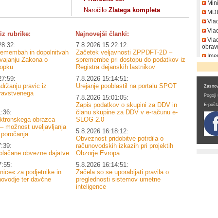
Mini
Naročilo
Zlatega kompleta
MD
Vla
Vlad
iz rubrike:
Najnovejši članki:
Vlad
28:32:
7.8.2026 15:22:12:
obrav
premembah in dopolnitvah
Začetek veljavnosti ZPPDFT-2D –
Imen
zvajanju Zakona o
spremembe pri dostopu do podatkov iz
DDV
opku
Registra dejanskih lastnikov
27:59:
7.8.2026 15:14:51:
držanju pravic iz
Urejanje pooblastil na portalu SPOT
Zasnov
ravstvenega
Pogoji
7.8.2026 15:01:05:
Zapis podatkov o skupini za DDV in
E-pošt
1:36:
članu skupine za DDV v e-računu e-
ektronskega obrazca
SLOG 2.0
 možnost uveljavljanja
5.8.2026 16:18:12:
 poročanja
Obveznost pridobitve potrdila o
7:39:
računovodskih izkazih pri projektih
plačane obvezne dajatve
Obzorje Evropa
7:55:
5.8.2026 16:14:51:
nice« za podjetnike in
Začela so se uporabljati pravila o
novodje ter davčne
preglednosti sistemov umetne
inteligence