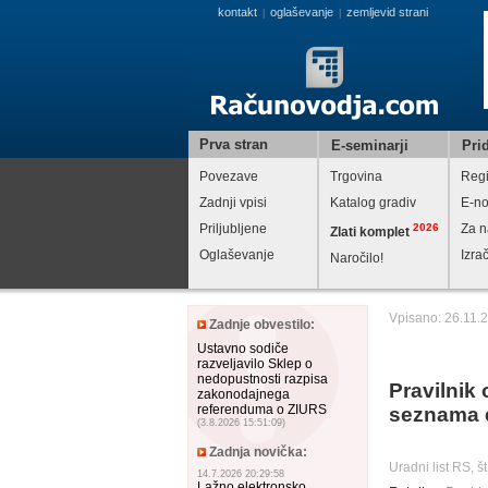
kontakt
oglaševanje
zemljevid strani
|
|
Prva stran
E-seminarji
Prid
Povezave
Trgovina
Regi
Zadnji vpisi
Katalog gradiv
E-no
Priljubljene
2026
Za n
Zlati komplet
Oglaševanje
Izra
Naročilo!
Vpisano: 26.11.
Zadnje obvestilo:
Ustavno sodiče
razveljavilo Sklep o
nedopustnosti razpisa
Pravilnik
zakonodajnega
referenduma o ZIURS
seznama e
(3.8.2026 15:51:09)
Zadnja novička:
Uradni list RS, š
14.7.2026 20:29:58
Lažno elektronsko