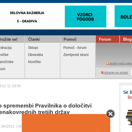
ružite se!
Članki
Pomoč
Forum
Blog
stracija
Sklopi
Pomoč - forum
vičke
Obvestila
Zemljevid strani
aročnike
Novičke
dodaj med prilju
čuni
iskanje po strani:
2012 11:18:50
 o spremembi Pravilnika o določitvi
nakovrednih tretjih držav
t. 84/2012 z dne 9. 11. 2012