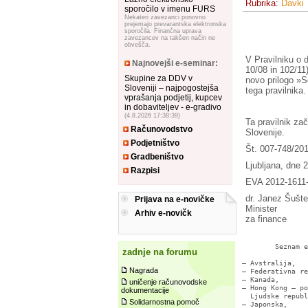
Rubrika:
Davki
sporočilo v imenu FURS
Nekateri zavezanci ponovno
prejemajo prevarantska elektronska
sporočila. Finančna uprava
zavezancev na takšen način ne
obvešča.
V Pravilniku o d
Najnovejši e-seminar:
10/08 in 102/11
Skupine za DDV v
novo prilogo »S
Sloveniji – najpogostejša
tega pravilnika.
vprašanja podjetij, kupcev
in dobaviteljev - e-gradivo
(4.8.2026 17:38:39)
Ta pravilnik za
Računovodstvo
Slovenije.
Podjetništvo
Št. 007-748/20
Gradbeništvo
Ljubljana, dne 
Razpisi
EVA 2012-1611
dr. Janez Šušter
Prijava na e-novičke
Minister
Arhiv e-novičk
za finance
                
        Seznam e
zadnje na forumu
– Avstralija,

Nagrada
– Federativna re
– Kanada,

uničenje računovodske
– Hong Kong – po
dokumentacije
  Ljudske republ
Solidarnostna pomoč
– Japonska,
