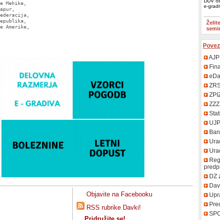
DDV ob
e Mehike,

e-grad
apur,

ederacija,

epublika,

Želit
e Amerike,

semi
Povez
AJP
Fin
eDa
ZR
ZPI
ZZZ
Stat
UJ
Bank
Urad
Uradn
Regi
predp
DZ 
Davč
Objavite na Facebooku
Upr
Pred
RSS rubrike Davki!
SP
Pridružite se!