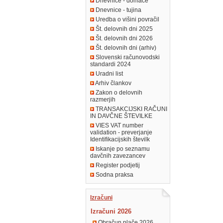
Dnevnice - domače
Dnevnice - tujina
Uredba o višini povračil
Št. delovnih dni 2025
Št. delovnih dni 2026
Št. delovnih dni (arhiv)
Slovenski računovodski
standardi 2024
Uradni list
Arhiv člankov
Zakon o delovnih
razmerjih
TRANSAKCIJSKI RAČUNI
IN DAVČNE ŠTEVILKE
VIES VAT number
validation - preverjanje
Identifikacijskih številk
Iskanje po seznamu
davčnih zavezancev
Register podjetij
Sodna praksa
Izračuni
Izračuni 2026
Obračun plače 2026