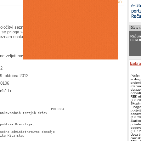
Natisni
1. člen
oločitvi seznama enakovrednih tretjih držav (Uradni list RS, št.
Iščete 
) se priloga »Seznam enakovrednih tretjih držav«, nadomesti z
eznam enakovrednih tretjih držav«, ki je kot priloga sestavni del
Račun
ELKO
2. člen
KAPRI 
čne veljati naslednji dan po objavi v Uradnem listu Republike
Izobr
12
29. oktobra 2012
Plače:
in drug
-0106
prejemk
izračun
obrazce
šič l.r.
dohodk
REK obr
(7.8.2
Skupin
– najp
                           PRILOGA

podjeti
nakovrednih tretjih držav

dobavit
(4.8.2
Zlati k
publika Brazilija,

potrebu
odgovor
(31.7.
sebno administrativno območje

Uvoz bl
ike Kitajske,

carinsk