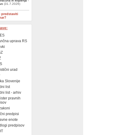
računa in knjiženja -
ivo
(31.7.2026)
e predstaviti
nar?
ave:
ES
ančna uprava RS
vki
SZ
Z
S
istični urad
P
a Slovenije
ni list
i list - arhiv
ster pravnih
isov
zakoni
ni predpisi
avne enote
logi predpisov
OT