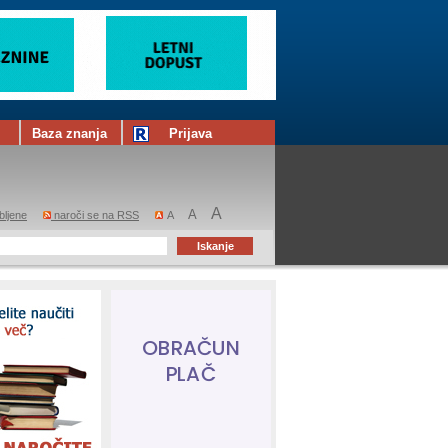
Baza znanja
Prijava
A
A
bljene
naroči se na RSS
A