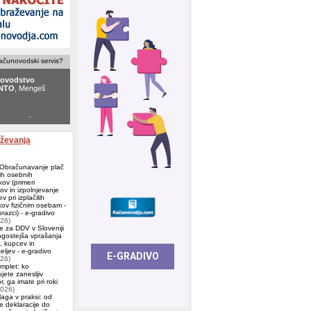
računovodski servis?
ovodstvo
NTO
, Mengeš
d.o.o.
, Škofljica
aževanja
 Obračunavanje plač
ih osebnih
ov (primeri
ov in izpolnjevanje
v pri izplačilih
ov fizičnim osebam -
azci) - e-gradivo
026)
e za DDV v Sloveniji
ogostejša vprašanja
j, kupcev in
eljev - e-gradivo
026)
omplet: ko
jete zanesljiv
, ga imate pri roki
2026)
aga v praksi: od
e deklaracije do