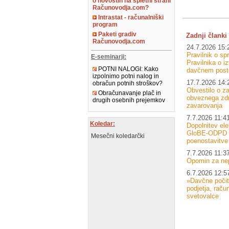
o novostih na spletni strani
Računovodja.com?
Intrastat - računalniški
program
Paketi gradiv
Zadnji članki 
Računovodja.com
24.7.2026 15:
Pravilnik o s
E-seminarji:
Pravilnika o i
POTNI NALOGI: Kako
davčnem post
izpolnimo potni nalog in
17.7.2026 14:
obračun potnih stroškov?
Obvestilo o za
Obračunavanje plač in
obveznega zd
drugih osebnih prejemkov
zavarovanja
7.7.2026 11:4
Koledar:
Dopolnitev el
GloBE-ODPD –
Mesečni koledarčki
poenostavitve
7.7.2026 11:3
Opomin za ne
6.7.2026 12:5
»Davčne počit
podjetja, raču
svetovalce