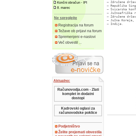
– Združene držav
Končni obračun - IPI
– Republika Sing
8. marec
– Švicarska konf
– Južnoafriška r
– Združene držav
Ne spreglejte
– Južna Koreja,

– Indija.

Registracija na forum
Težave ob prijavi na forum
Spremenjeni e-naslovi
Več obvestil ...
Aktualno:
Računovodja.com - Zlati
komplet in dodatni
dostopi
Kadrovski oglasi za
računovodske poklice
Podjetništvo
Želite prejemati obvestila