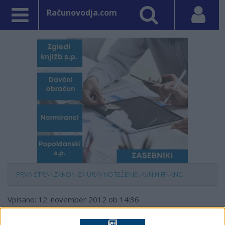
Računovodja.com
PRVA STRAN
ZAKON ZA URAVNOTEŽENJE JAVNIH FINANC
Vpisano: 12. november 2012 ob 14:36
Pojasnilo glede nagrade