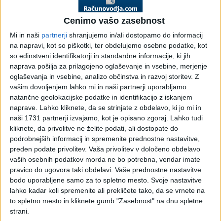
za obvezno opravljanje
Cenimo vašo zasebnost
prakse študentov in
Mi in naši
partnerji
shranjujemo in/ali dostopamo do informacij
na napravi, kot so piškotki, ter obdelujemo osebne podatke, kot
dijakov - ZUJF
so edinstveni identifikatorji in standardne informacije, ki jih
naprava pošilja za prilagojeno oglaševanje in vsebine, merjenje
oglaševanja in vsebine, analizo občinstva in razvoj storitev.
Z
Pojasnilo MPJU št. 007-1378/2012/1, 24.09.2012
vašim dovoljenjem lahko mi in naši partnerji uporabljamo
Glede na to, da na Ministrstvo za pravosodje in javno upravo
natančne geolokacijske podatke in identifikacijo z iskanjem
prejemamo številna vprašanja glede obveznosti izplačila
naprave. Lahko kliknete, da se strinjate z obdelavo, ki jo mi in
nagrade za obvezno opravljanje prakse študentov in dijakov,
naši 1731 partnerji izvajamo, kot je opisano zgoraj. Lahko tudi
kliknete, da privolitve ne želite podati, ali dostopate do
pri čemer večina vprašanj temelji na prepričanju, da je ZUJF
podrobnejših informacij in spremenite prednostne nastavitve,
določil nagrado za obvezno opravljanje prakse ter tudi
preden podate privolitev.
Vaša privolitev v določeno obdelavo
obveznost plačila stroškov prevoza in regresa za prehrano,
vaših osebnih podatkov morda ne bo potrebna, vendar imate
v zvezi s tem posredujemo naslednje pojasnilo:
pravico do ugovora taki obdelavi. Vaše prednostne nastavitve
Zakon o uravnoteženju javnih financ, ZUJF, (Uradni list RS, št.
bodo uporabljene samo za to spletno mesto. Svoje nastavitve
lahko kadar koli spremenite ali prekličete tako, da se vrnete na
40/2012) nagrado za obvezno opravljanje prakse določa v
to spletno mesto in kliknete gumb "Zasebnost" na dnu spletne
180. členu, in sicer se člen glasi:
strani.