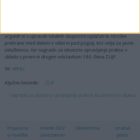
pogodbe, pa ni nikjer navedeno, da pripadajo tudi učencem
oziroma študentom na praksi.
Upoštevaje navedene predpise je tako možno učencem
oziroma dijakom in študentom na obvezni praksi v državnih
organih in v upravah lokalnih skupnosti izplačati le stroške
prehrane med delom v višini in pod pogoji, kot velja za javne
uslužbence, ter nagrado za obvezno opravljanje prakse v
skladu s prvim in drugim odstavkom 180. člena ZUJF.
Vir:
MPJU
ZUJF
Ključne besede:
nagrada za obvezno opravljanje prakse študentov in dijakov
Prijava na
Imenik DDV
Kilometrina
Izračun
e-novičke
zavezancev
plače