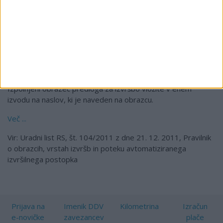
Obrazca predloga za izvršbo zaradi vlaganja predloga za
izvršbo ne fotokopirajte! Na vsakem predlogu za izvršbo je
namreč enoznačna sklicna številka, ki je podlaga za plačilo
sodne takse, in jo je dovoljeno uporabiti le enkrat. Ponovna
uporaba sklicne številke ima za posledico, da sodišče ravna s
takim predlogom kot z nepopolno vlogo.
Izpolnjeni obrazec predloga za izvršbo vložite v enem
izvodu na naslov, ki je naveden na obrazcu.
Več ...
Vir: Uradni list RS, št. 104/2011 z dne 21. 12. 2011, Pravilnik
o obrazcih, vrstah izvršb in poteku avtomatiziranega
izvršilnega postopka
Prijava na
Imenik DDV
Kilometrina
Izračun
e-novičke
zavezancev
plače