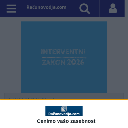
Računovodja.com
PRVA STRAN
NE SPREGLEJTE
Vpisano: 15. marec 2012 ob 14:46
Navodilo za
Cenimo vašo zasebnost