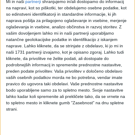
Mi in naši
partnerji
shranjujemo in/ali dostopamo do informacij
izpolnjevanje obrazca za
na napravi, kot so piškotki, ter obdelujemo osebne podatke, kot
so edinstveni identifikatorji in standardne informacije, ki jih
predlog za izvršbo
naprava pošilja za prilagojeno oglaševanje in vsebine, merjenje
oglaševanja in vsebine, analizo občinstva in razvoj storitev.
Z
vašim dovoljenjem lahko mi in naši partnerji uporabljamo
Na podlagi drugega odstavka 29. Člena Zakona o izvršbi in
natančne geolokacijske podatke in identifikacijo z iskanjem
zavarovanju (v nadaljnjem besedilu: ZIZ) in Pravilnika o
naprave. Lahko kliknete, da se strinjate z obdelavo, ki jo mi in
obrazcih, vrstah izvršb in poteku avtomatiziranega
naši 1731 partnerji izvajamo, kot je opisano zgoraj. Lahko tudi
izvršilnega postopka (v nadaljnjem besedilu: pravilnik) se
kliknete, da privolitve ne želite podati, ali dostopate do
morajo predlogi za izvršbo zaradi izterjave denarne terjatve
podrobnejših informacij in spremenite prednostne nastavitve,
na podlagi verodostojne listine, razen predlogov za izvršbo
preden podate privolitev.
Vaša privolitev v določeno obdelavo
na podlagi priložene menice (41.a člen ZIZ), vložiti na
vaših osebnih podatkov morda ne bo potrebna, vendar imate
predpisanem obrazcu.
pravico do ugovora taki obdelavi. Vaše prednostne nastavitve
bodo uporabljene samo za to spletno mesto. Svoje nastavitve
Predpisani obrazci so:
lahko kadar koli spremenite ali prekličete tako, da se vrnete na
to spletno mesto in kliknete gumb "Zasebnost" na dnu spletne
predlog za dovolitev izvršbe na podlagi verodostojne listine
strani.
– obrazec COVL-1, ter priloge k predlogu: več upnikov –
obrazec COVL-2, več dolžnikov – obrazec COVL-3, več
verodostojnih listin – obrazec COVL-4. Priloge k predlogu za
več dolžnikovih dolžnikov, več kot šest računov, dolžnikovo