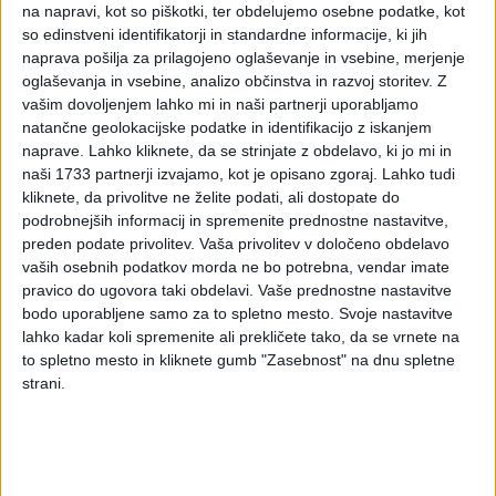
na napravi, kot so piškotki, ter obdelujemo osebne podatke, kot
so edinstveni identifikatorji in standardne informacije, ki jih
naprava pošilja za prilagojeno oglaševanje in vsebine, merjenje
oglaševanja in vsebine, analizo občinstva in razvoj storitev.
Z
vašim dovoljenjem lahko mi in naši partnerji uporabljamo
natančne geolokacijske podatke in identifikacijo z iskanjem
naprave. Lahko kliknete, da se strinjate z obdelavo, ki jo mi in
naši 1733 partnerji izvajamo, kot je opisano zgoraj. Lahko tudi
kliknete, da privolitve ne želite podati, ali dostopate do
podrobnejših informacij in spremenite prednostne nastavitve,
preden podate privolitev.
Vaša privolitev v določeno obdelavo
vaših osebnih podatkov morda ne bo potrebna, vendar imate
pravico do ugovora taki obdelavi. Vaše prednostne nastavitve
bodo uporabljene samo za to spletno mesto. Svoje nastavitve
lahko kadar koli spremenite ali prekličete tako, da se vrnete na
to spletno mesto in kliknete gumb "Zasebnost" na dnu spletne
strani.
PRVA STRAN
DAVKI
Vpisano: 22. december 2011 ob 14:42