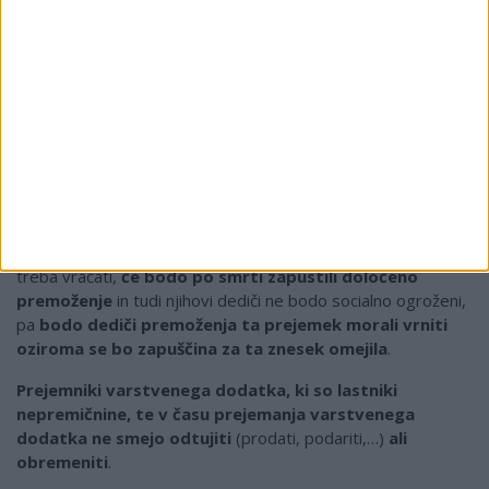
prejemanje
zaradi uveljavitve nove zakonodaje storiti
nič
.
Center za socialno delo
bo v prvih treh mesecih
prihodnjega leta, torej do 31. marca 2012,
sam preveril, ali
so do varstvenega dodatka še upravičeni ali ne in v
kakšni višini
.
Pravica do varstvenega dodatka
se po novi zakonodaji iz
pokojninskega sistema prenaša na področje socialnega
varstva, kar pomeni, da
bo od 1. januarja 2012
dalje ta
pravica
podvržena omejitvi dedovanja
. Prejemnikom
varstvenega dodatka v času življenja tega prejemka ne bo
treba vračati,
če bodo po smrti zapustili določeno
premoženje
in tudi njihovi dediči ne bodo socialno ogroženi,
pa
bodo dediči premoženja ta prejemek morali vrniti
oziroma se bo zapuščina za ta znesek omejila
.
Prejemniki varstvenega dodatka, ki so lastniki
nepremičnine, te v času prejemanja varstvenega
dodatka ne smejo odtujiti
(prodati, podariti,…)
ali
obremeniti
.