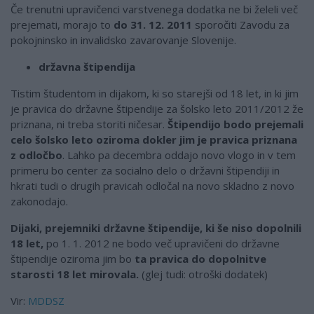
Če trenutni upravičenci varstvenega dodatka ne bi želeli več
prejemati, morajo to
do 31. 12. 2011
sporočiti Zavodu za
pokojninsko in invalidsko zavarovanje Slovenije.
državna štipendija
Tistim študentom in dijakom, ki so starejši od 18 let, in ki jim
je pravica do državne štipendije za šolsko leto 2011/2012 že
priznana, ni treba storiti ničesar.
Štipendijo bodo prejemali
celo šolsko leto oziroma dokler jim je pravica priznana
z odločbo
. Lahko pa decembra oddajo novo vlogo in v tem
primeru bo center za socialno delo o državni štipendiji in
hkrati tudi o drugih pravicah odločal na novo skladno z novo
zakonodajo.
Dijaki, prejemniki državne štipendije, ki še niso dopolnili
18 let,
po 1. 1. 2012 ne bodo več upravičeni do državne
štipendije oziroma jim bo
ta pravica do dopolnitve
starosti 18 let mirovala.
(glej tudi: otroški dodatek)
Vir:
MDDSZ