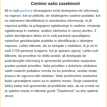
oprostitve plačil socialnovarstvenih storitev in
Cenimo vašo zasebnost
prispevek k plačilu pravic družinskega pomočnika,
subvencijo najemnine,
Mi in naši
partnerji
shranjujemo in/ali dostopamo do informacij
na napravi, kot so piškotki, ter obdelujemo osebne podatke, kot
pravico do kritja razlike do polne vrednosti
so edinstveni identifikatorji in standardne informacije, ki jih
zdravstvenih storitev za socialno ogrožene osebe in
naprava pošilja za prilagojeno oglaševanje in vsebine, merjenje
na
oglaševanja in vsebine, analizo občinstva in razvoj storitev.
Z
pravico do plačila prispevka za obvezno zdravstveno
vašim dovoljenjem lahko mi in naši partnerji uporabljamo
zavarovanje.
natančne geolokacijske podatke in identifikacijo z iskanjem
naprave. Lahko kliknete, da se strinjate z obdelavo, ki jo mi in
GLAVNE NOVOSTI NOVE ZAKONODAJE
naši 1733 partnerji izvajamo, kot je opisano zgoraj. Lahko tudi
enotna vstopna točka: vse pravice uveljavljate pri
kliknete, da privolitve ne želite podati, ali dostopate do
centru za socialno delo (CSD)
podrobnejših informacij in spremenite prednostne nastavitve,
določen je vrstni red uveljavljanja pravic
preden podate privolitev.
Vaša privolitev v določeno obdelavo
nekateri prejemki se zvišujejo, vendar se bo po novem
vaših osebnih podatkov morda ne bo potrebna, vendar imate
pri odločanju o pravicah poleg dohodka bistveno bolj
pravico do ugovora taki obdelavi. Vaše prednostne nastavitve
kot doslej upoštevalo tudi premoženje
bodo uporabljene samo za to spletno mesto. Svoje nastavitve
večja pravičnost in preprečevanje zlorab
lahko kadar koli spremenite ali prekličete tako, da se vrnete na
to spletno mesto in kliknete gumb "Zasebnost" na dnu spletne
ALI IN KATERE PRAVICE SE Z NOVO ZAKONODAJO UKINJAJO?
strani.
Z uveljavitvijo nove zakonodaje, torej od 1. januarja 2012, se
ukinja
državna štipendija za dijake, mlajše od 18 let
.