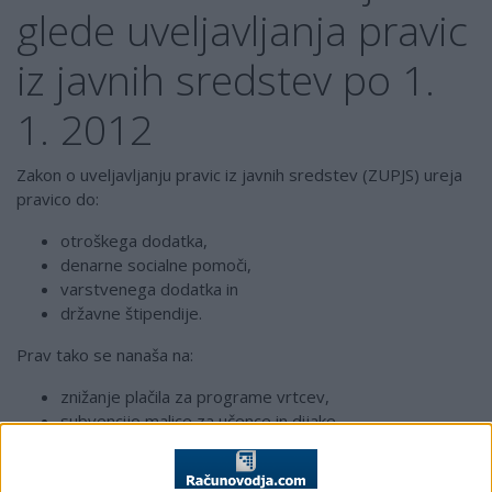
glede uveljavljanja pravic
iz javnih sredstev po 1.
1. 2012
Zakon o uveljavljanju pravic iz javnih sredstev (ZUPJS) ureja
pravico do:
otroškega dodatka,
denarne socialne pomoči,
varstvenega dodatka in
državne štipendije.
Prav tako se nanaša na:
znižanje plačila za programe vrtcev,
subvencijo malice za učence in dijake,
subvencijo kosila za učence,
subvencijo prevozov za dijake in študente,