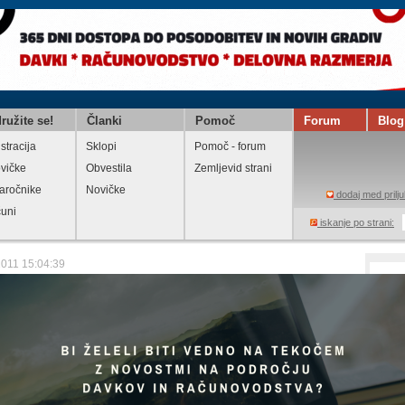
ružite se!
Članki
Pomoč
Forum
Blog
stracija
Sklopi
Pomoč - forum
vičke
Obvestila
Zemljevid strani
aročnike
Novičke
dodaj med prilju
čuni
iskanje po strani:
2011 15:04:39
i del priznane obrestne mere: oktober 2011
eglejte
Natisni