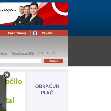
Baza znanja
Prijava
A
A
bljene
naroči se na RSS
A