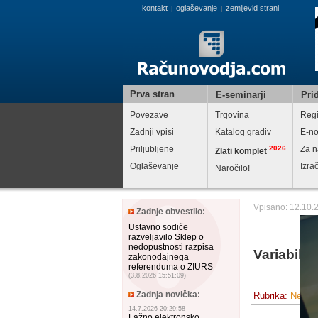
kontakt
oglaševanje
zemljevid strani
|
|
Prva stran
E-seminarji
Prid
Povezave
Trgovina
Regi
Zadnji vpisi
Katalog gradiv
E-no
Priljubljene
2026
Za n
Zlati komplet
Oglaševanje
Izra
Naročilo!
Vpisano: 12.10.
Zadnje obvestilo:
Ustavno sodiče
razveljavilo Sklep o
nedopustnosti razpisa
Variabiln
zakonodajnega
referenduma o ZIURS
(3.8.2026 15:51:09)
Zadnja novička:
Rubrika:
Ne spr
14.7.2026 20:29:58
Lažno elektronsko