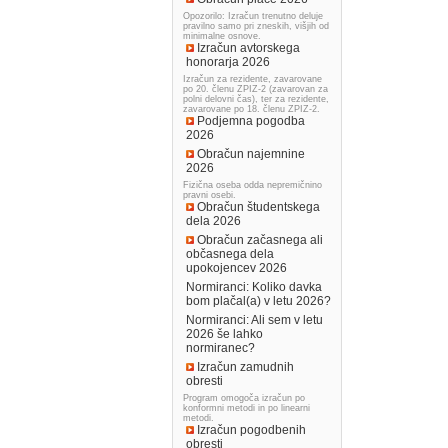
Opozorilo: Izračun trenutno deluje
pravilno samo pri zneskih, višjih od
minimalne osnove.
Izračun avtorskega
honorarja 2026
Izračun za rezidente, zavarovane
po 20. členu ZPIZ-2 (zavarovan za
polni delovni čas), ter za rezidente,
zavarovane po 18. členu ZPIZ-2.
Podjemna pogodba
2026
Obračun najemnine
2026
Fizična oseba odda nepremičnino
pravni osebi.
Obračun študentskega
dela 2026
Obračun začasnega ali
občasnega dela
upokojencev 2026
Normiranci: Koliko davka
bom plačal(a) v letu 2026?
Normiranci: Ali sem v letu
2026 še lahko
normiranec?
Izračun zamudnih
obresti
Program omogoča izračun po
konformni metodi in po linearni
metodi.
Izračun pogodbenih
obresti