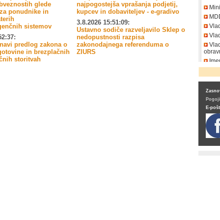
bveznostih glede
najpogostejša vprašanja podjetij,
Mini
 za ponudnike in
kupcev in dobaviteljev - e-gradivo
MD
terih
3.8.2026 15:51:09:
genčnih sistemov
Vla
Ustavno sodiče razveljavilo Sklep o
Vlad
52:37:
nedopustnosti razpisa
vnavi predlog zakona o
zakonodajnega referenduma o
Vlad
gotovine in brezplačnih
ZIURS
obrav
nih storitvah
Imen
DDV
Zasnov
Pogoj
E-poš