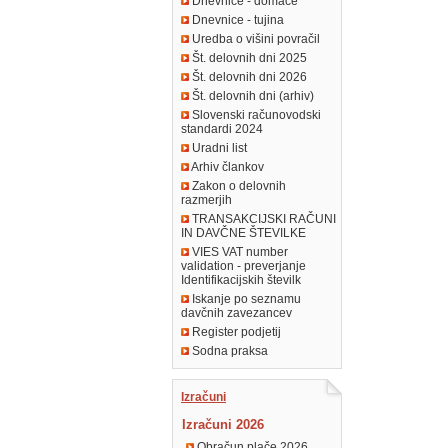
Dnevnice - domače
Dnevnice - tujina
Uredba o višini povračil
Št. delovnih dni 2025
Št. delovnih dni 2026
Št. delovnih dni (arhiv)
Slovenski računovodski
standardi 2024
Uradni list
Arhiv člankov
Zakon o delovnih
razmerjih
TRANSAKCIJSKI RAČUNI
IN DAVČNE ŠTEVILKE
VIES VAT number
validation - preverjanje
Identifikacijskih številk
Iskanje po seznamu
davčnih zavezancev
Register podjetij
Sodna praksa
Izračuni
Izračuni 2026
Obračun plače 2026