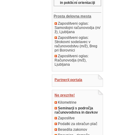
in poklicni orientaciji
Prosta delovna mesta
Zaposlitveni oglas:
Samostojni računovodja (m/
ž), Ljubljana
Zaposlitveni oglas:
Strokovni sodelavec v
računovodstvu (m/ž), Breg
pri Borovnici
Zaposlitveni oglas:
Računovodja (m/ž),
Ljubljana
Partnerji portala
Ne prezrite!
Kilometrine
Seminarji s področja
računovodstva in davkov
Zaposlitve
Podatki za obračun plač
Besedila zakonov