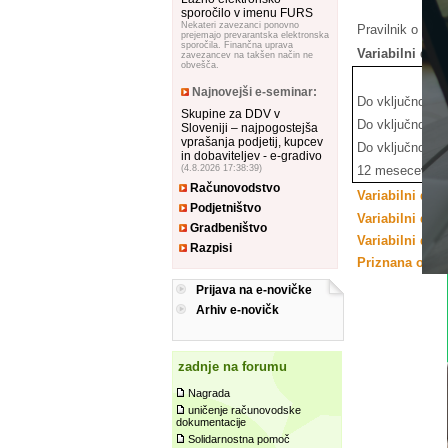
sporočilo v imenu FURS
Nekateri zavezanci ponovno
Pravilnik o priz
prejemajo prevarantska elektronska
sporočila. Finančna uprava
Variabilni del
zavezancev na takšen način ne
obvešča.
Najnovejši e-seminar:
Do vključno 1 
Skupine za DDV v
Do vključno 3 
Sloveniji – najpogostejša
vprašanja podjetij, kupcev
Do vključno 6 
in dobaviteljev - e-gradivo
12 mesecev
(4.8.2026 17:38:39)
Računovodstvo
Variabilni del
Podjetništvo
Variabilni del 
Gradbeništvo
Variabilni del
Razpisi
Priznana obre
Prijava na e-novičke
Arhiv e-novičk
zadnje na forumu
Nagrada
uničenje računovodske
dokumentacije
Solidarnostna pomoč