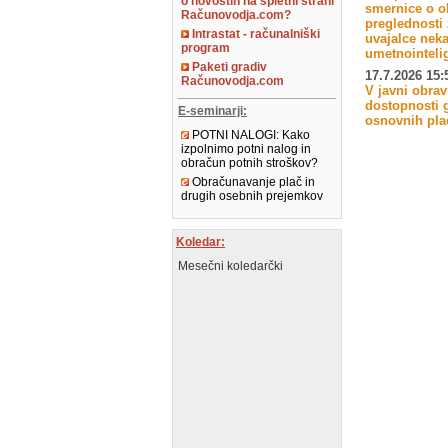
o novostih na spletni strani
smernice o o
Računovodja.com?
preglednosti
Intrastat - računalniški
uvajalce neka
program
umetnointeli
Paketi gradiv
17.7.2026 15:
Računovodja.com
V javni obra
dostopnosti 
E-seminarji:
osnovnih plač
POTNI NALOGI: Kako
izpolnimo potni nalog in
obračun potnih stroškov?
Obračunavanje plač in
drugih osebnih prejemkov
Koledar:
Mesečni koledarčki