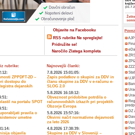
DDV ob
knjižen
(31.7.
Želit
semi
Objavite na Facebooku
Povez
RSS rubrike Ne spreglejte!
AJP
Fin
Pridružite se!
eDa
Naročilo
Zlatega kompleta
ZR
ZPI
iz rubrike:
Najnovejši članki:
ZZZ
2:12:
7.8.2026 15:01:05:
Stat
avnosti ZPPDFT-2D –
Zapis podatkov o skupini za DDV in
UJ
ri dostopu do
članu skupine za DDV v e-računu e-
Bank
egistra dejanskih
SLOG 2.0
Urad
5.8.2026 16:18:12:
Uradn
4:51:
Obveznost pridobitve potrdila o
Regi
blastil na portalu SPOT
računovodskih izkazih pri projektih
predp
Obzorje Evropa
4:51:
DZ 
uporabljati pravila o
5.8.2026 15:57:16:
Davč
 sistemov umetne
Okvirni načrt normativne dejavnosti
za leto 2026
Upr
Pred
31:14:
4.8.2026 17:38:39:
isija objavila
Skupine za DDV v Sloveniji –
SP