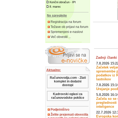
Končni obračun - IPI
8. marec
Ne spreglejte
Registracija na forum
Težave ob prijavi na forum
Spremenjeni e-naslovi
Več obvestil ...
Zadnji članki 
7.8.2026 15:2
Začetek velj
Aktualno:
spremembe p
podatkov iz R
Računovodja.com - Zlati
lastnikov
komplet in dodatni
7.8.2026 15:1
dostopi
Urejanje poo
Kadrovski oglasi za
5.8.2026 16:1
računovodske poklice
Začela so se 
preglednosti
inteligence
Podjetništvo
22.7.2026 12:
Želite prejemati obvestila
Evropska kom