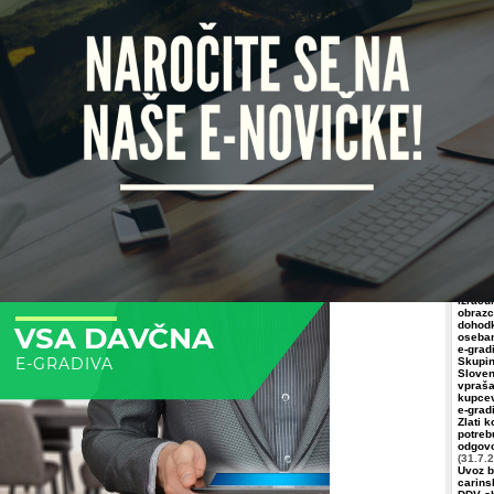
nani obrestni meri (Uradni list RS, št.
141/06
,
52/07
)
 priznane obrestne mere: oktober 2011
EUR
USD
JPY
GBP
CHF
Iščete
servis
meseca
1,35500%
0,24000%
0,14313%
0,69300%
0,00667%
Račun
mesecev
1,55700%
0,37761%
0,19413%
0,95375%
0,02333%
Vezenš
Domža
mesecev
1,75700%
0,56139%
0,33313%
1,23063%
0,06833%
2,08500%
0,86883%
0,55250%
1,71625%
0,29950%
KAPRI 
 priznane obrestne mere: avgust 2011
Izobr
priznane obrestne mere: julij 2011
 priznane obrestne mere: januar 2007 – december 2010
Plače:
plač i
stna mera: januar 2005 – december 2006
prejem
izraču
obrazce
dohodk
osebam
e-grad
Skupin
Sloven
vpraša
kupcev
e-grad
Zlati 
potreb
odgovo
(31.7.
Uvoz b
carins