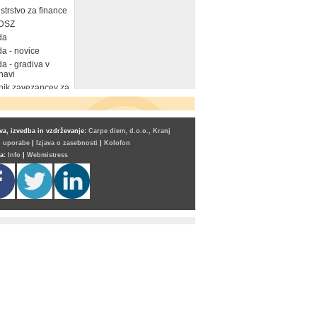
strstvo za finance
DSZ
da
a - novice
a - gradiva v
navi
ik zavezancev za
a, izvedba in vzdrževanje:
Carpe diem, d.o.o., Kranj
i uporabe
|
Izjava o zasebnosti
|
Kolofon
ta:
Info
|
Webmistress