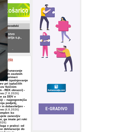
 računovodski
?
ovodstvo
ek Marija s.p.
,
le
d.o.o.
, Škofljica
aževanja
 Obračunavanje
n drugih osebnih
kov (primeri
nov in izpolnjevanje
v pri izplačilih
ov fizičnim
 - REK obrazci) -
ivo
(7.8.2026)
e za DDV v
iji – najpogostejša
nja podjetij,
 in dobaviteljev -
ivo
(4.8.2026)
komplet: ko
ujete zanesljiv
r, ga imate pri roki
2026)
laga v praksi: od
ke deklaracije do