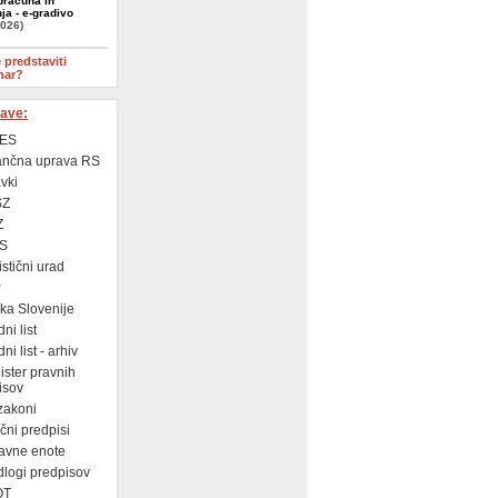
računa in
ja - e-gradivo
2026)
e predstaviti
nar?
ave:
ES
ančna uprava RS
vki
SZ
Z
S
istični urad
P
a Slovenije
ni list
i list - arhiv
ster pravnih
isov
zakoni
ni predpisi
avne enote
logi predpisov
OT