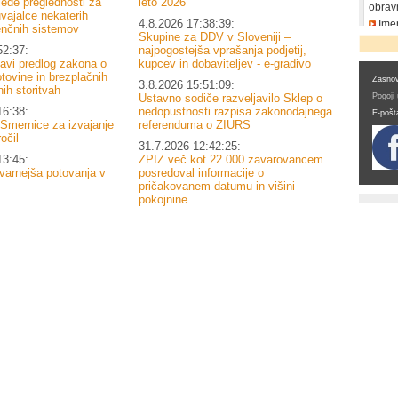
lede preglednosti za
leto 2026
obrav
vajalce nekaterih
4.8.2026 17:38:39:
Imen
enčnih sistemov
Skupine za DDV v Sloveniji –
DDV
52:37:
najpogostejša vprašanja podjetij,
navi predlog zakona o
kupcev in dobaviteljev - e-gradivo
tovine in brezplačnih
Zasnov
3.8.2026 15:51:09:
ih storitvah
Ustavno sodiče razveljavilo Sklep o
Pogoji
16:38:
nedopustnosti razpisa zakonodajnega
E-pošt
 Smernice za izvajanje
referenduma o ZIURS
očil
31.7.2026 12:42:25:
13:45:
ZPIZ več kot 22.000 zavarovancem
varnejša potovanja v
posredoval informacije o
pričakovanem datumu in višini
pokojnine