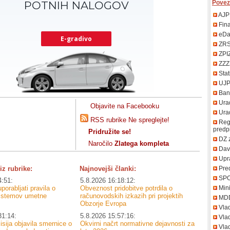
Povez
AJP
Fin
eDa
ZR
ZPI
ZZZ
Stat
UJ
Bank
Urad
Objavite na Facebooku
Uradn
RSS rubrike Ne spreglejte!
Regi
predp
Pridružite se!
DZ 
Naročilo
Zlatega kompleta
Davč
Upr
iz rubrike:
Najnovejši članki:
Pred
SP
4:51:
5.8.2026 16:18:12:
porabljati pravila o
Obveznost pridobitve potrdila o
Mini
sistemov umetne
računovodskih izkazih pri projektih
MD
Obzorje Evropa
Vla
31:14:
5.8.2026 15:57:16:
Vlad
sija objavila smernice o
Okvirni načrt normativne dejavnosti za
Vlad