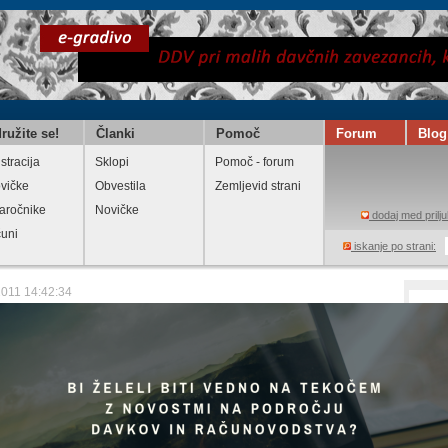
ružite se!
Članki
Pomoč
Forum
Blog
stracija
Sklopi
Pomoč - forum
vičke
Obvestila
Zemljevid strani
aročnike
Novičke
dodaj med prilju
čuni
iskanje po strani:
2011 14:42:34
idelka grozdja, mošta in vina do 20.
a
eglejte
Natisni