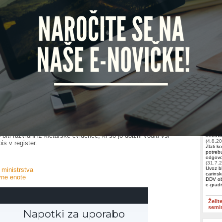
kmetijstvo, gozdarstvo in prehrano obvešča vse vinogradnike in
olžni prijaviti letni pridelek grozdja, mošta in vina. Pridelek so v
 o vinu dolžni prijaviti vsi, ki obdelujejo vsaj 0,1 ha vinogradov in
Iščete 
bdelujejo manjšo površino, če pridelke tržijo. Prijavo pridelka se
ni enoti najpozneje do 20. novembra po trgatvi.
Račun
ELKO
i celoten pridelek grozdja oddajo kleti (zadrugi), ni treba prijaviti
a na upravni enoti, če to obvezo v njihovem imenu opravi klet
 Če oddajo le del pridelka, so sami dolžni prijaviti preostali del
KAPRI 
Izobr
jo pridelek in še niso prijavili zalog za letošnje leto, morajo hkrati s
prijaviti tudi zaloge vina, ki so jih imeli v kleti na 31. julij 2011. Rok
 je bil 7. september.
Skupin
– najp
ane, porabljene in skladiščene količine vina ter izvedeni enološki
podjeti
biti razvidni iz kletarske evidence, ki so jo dolžni voditi vsi
dobavit
(4.8.2
is v register.
Zlati k
potrebu
odgovor
(31.7.
Uvoz bl
 ministrstva
carinsk
vne enote
DDV ob
e-grad
Želit
semi