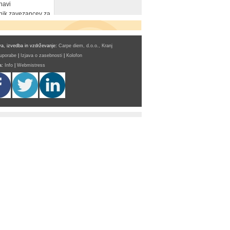
navi
ik zavezancev za
a, izvedba in vzdrževanje:
Carpe diem, d.o.o., Kranj
 uporabe
|
Izjava o zasebnosti
|
Kolofon
a:
Info
|
Webmistress