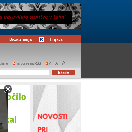
Baza znanja
Prijava
A
A
bljene
naroči se na RSS
A