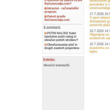
o novostih na spletni strani
obveznostih g
Računovodja.com?
ponudnike in u
umetnointelig
Intrastat - računalniški
program
17.7.2026 15:
Paketi gradiv
V javni obrav
Računovodja.com
dostopnosti go
osnovnih plačn
E-seminarji:
10.7.2026 14:
POTNI NALOGI: Kako
Objavljene so
izpolnimo potni nalog in
evidenčnih nar
obračun potnih stroškov?
10.7.2026 14:
Obračunavanje plač in
eLastovka za 
drugih osebnih prejemkov
tujino
Koledar:
Mesečni koledarčki