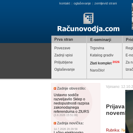
kontakt
oglaševanje
zemljevid strani
|
|
Prva stran
E-seminarji
Prid
Povezave
Trgovina
Regi
Zadnji vpisi
Katalog gradiv
E-no
Priljubljene
2026
Za n
Zlati komplet
Oglaševanje
Izra
Naročilo!
Vpisano: 12.10.
Zadnje obvestilo:
Ustavno sodiče
razveljavilo Sklep o
nedopustnosti razpisa
Prijava pr
zakonodajnega
referenduma o ZIURS
novembr
(3.8.2026 15:51:09)
Zadnja novička:
14.7.2026 20:29:58
Rubrika:
Ne spr
Lažno elektronsko