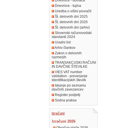
Dnevnice - domače
Dnevnice - tujina
Uredba o višini povračil
Št. delovnih dni 2025
Št. delovnih dni 2026
Št. delovnih dni (arhiv)
Slovenski računovodski
standardi 2024
Uradni list
Arhiv člankov
Zakon o delovnih
razmerjih
TRANSAKCIJSKI RAČUNI
IN DAVČNE ŠTEVILKE
VIES VAT number
validation - preverjanje
Identifikacijskih številk
Iskanje po seznamu
davčnih zavezancev
Register podjetij
Sodna praksa
Izračuni
Izračuni 2026
Obračun plače 2026