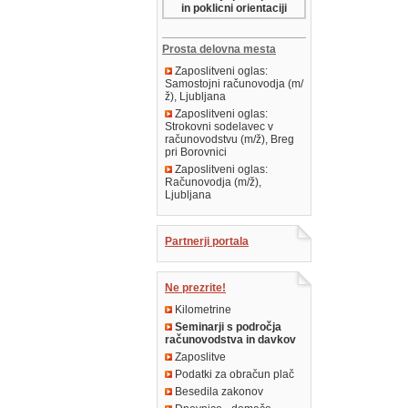
in poklicni orientaciji
Prosta delovna mesta
Zaposlitveni oglas:
Samostojni računovodja (m/
ž), Ljubljana
Zaposlitveni oglas:
Strokovni sodelavec v
računovodstvu (m/ž), Breg
pri Borovnici
Zaposlitveni oglas:
Računovodja (m/ž),
Ljubljana
Partnerji portala
Ne prezrite!
Kilometrine
Seminarji s področja
računovodstva in davkov
Zaposlitve
Podatki za obračun plač
Besedila zakonov