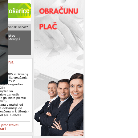
računovodski servis?
ovodstvo
NTO
, Mengeš
d.o.o.
, Škofljica
aževanja
e za DDV v Sloveniji
ogostejša vprašanja
j, kupcev in
eljev - e-gradivo
026)
omplet: ko
jete zanesljiv
, ga imate pri roki
2026)
aga v praksi: od
e deklaracije do
računa in knjiženja -
ivo
(31.7.2026)
e predstaviti
nar?