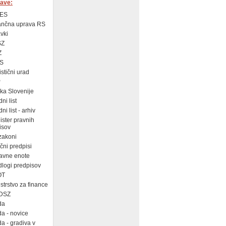
ave:
ES
ančna uprava RS
vki
SZ
Z
S
istični urad
P
a Slovenije
ni list
i list - arhiv
ster pravnih
isov
zakoni
ni predpisi
avne enote
logi predpisov
OT
strstvo za finance
DSZ
da
a - novice
a - gradiva v