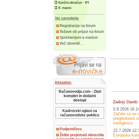
Končni obračun - IPI
8. marec
Ne spreglejte
Registracija na forum
Težave ob prijavi na forum
Spremenjeni e-naslovi
Več obvestil ...
Aktualno:
Računovodja.com - Zlati
komplet in dodatni
dostopi
Zadnji članki 
5.8.2026 16:1
Kadrovski oglasi za
Začela so se u
računovodske poklice
preglednosti 
inteligence
Podjetništvo
22.7.2026 12:
Evropska komi
Želite prejemati obvestila