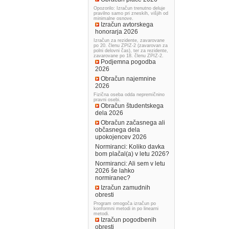
Opozorilo: Izračun trenutno deluje
pravilno samo pri zneskih, višjih od
minimalne osnove.
Izračun avtorskega
honorarja 2026
Izračun za rezidente, zavarovane
po 20. členu ZPIZ-2 (zavarovan za
polni delovni čas), ter za rezidente,
zavarovane po 18. členu ZPIZ-2.
Podjemna pogodba
2026
Obračun najemnine
2026
Fizična oseba odda nepremičnino
pravni osebi.
Obračun študentskega
dela 2026
Obračun začasnega ali
občasnega dela
upokojencev 2026
Normiranci: Koliko davka
bom plačal(a) v letu 2026?
Normiranci: Ali sem v letu
2026 še lahko
normiranec?
Izračun zamudnih
obresti
Program omogoča izračun po
konformni metodi in po linearni
metodi.
Izračun pogodbenih
obresti