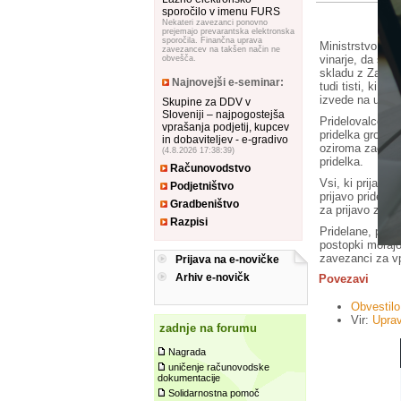
sporočilo v imenu FURS
Nekateri zavezanci ponovno
prejemajo prevarantska elektronska
sporočila. Finančna uprava
Ministrstvo za 
zavezancev na takšen način ne
vinarje, da so d
obvešča.
skladu z Zakonom
Najnovejši e-seminar:
tudi tisti, ki o
izvede na uprav
Skupine za DDV v
Sloveniji – najpogostejša
Pridelovalcem, k
vprašanja podjetij, kupcev
pridelka grozdj
in dobaviteljev - e-gradivo
oziroma zadruga.
(4.8.2026 17:38:39)
pridelka.
Računovodstvo
Vsi, ki prijavlja
Podjetništvo
prijavo pridelka 
Gradbeništvo
za prijavo zalog
Razpisi
Pridelane, prod
postopki morajo 
zavezanci za vp
Prijava na e-novičke
Arhiv e-novičk
Povezavi
Obvestilo
Vir:
Upra
zadnje na forumu
Nagrada
uničenje računovodske
dokumentacije
Solidarnostna pomoč