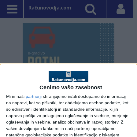
Računovodja.com
Cenimo vašo zasebnost
Mi in naši
partnerji
shranjujemo in/ali dostopamo do informacij
na napravi, kot so piškotki, ter obdelujemo osebne podatke, kot
PRVA STRAN
NE SPREGLEJTE
so edinstveni identifikatorji in standardne informacije, ki jih
naprava pošilja za prilagojeno oglaševanje in vsebine, merjenje
Vpisano: 14. oktober 2010 ob 12:47
oglaševanja in vsebine, analizo občinstva in razvoj storitev.
Z
Ravnanje v primeru
vašim dovoljenjem lahko mi in naši partnerji uporabljamo
natančne geolokacijske podatke in identifikacijo z iskanjem