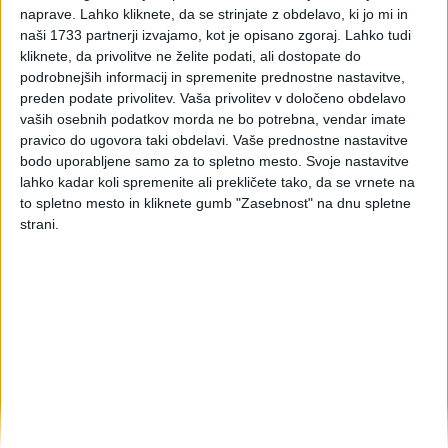
poplavljenega arhiva
naprave. Lahko kliknete, da se strinjate z obdelavo, ki jo mi in
naši 1733 partnerji izvajamo, kot je opisano zgoraj. Lahko tudi
dokumentov
kliknete, da privolitve ne želite podati, ali dostopate do
podrobnejših informacij in spremenite prednostne nastavitve,
preden podate privolitev.
Vaša privolitev v določeno obdelavo
vaših osebnih podatkov morda ne bo potrebna, vendar imate
Davčna uprava je objavila priporočila, kako ravnati v
pravico do ugovora taki obdelavi. Vaše prednostne nastavitve
primeru, da so poplave uničile arhiv dokumentov.
bodo uporabljene samo za to spletno mesto. Svoje nastavitve
lahko kadar koli spremenite ali prekličete tako, da se vrnete na
Zaradi verodostojnosti je primerno, da dokument glede
to spletno mesto in kliknete gumb "Zasebnost" na dnu spletne
nastale škode oziroma poplavljene dokumentacije sestavi
strani.
nepristranska tretja oseba in ne zavezanec za davek.
Davčna uprava Republike Slovenije želi vse davčne
zavezance, ki so bili v poplavah prizadeti, opozoriti, da so za
dokazne dokumente glede poplavljene dokumentacije
primerni tisti dokumenti, ki jih sestavi zavarovalni agent ali
komisija za popis škode. Iz dokaznega dokumenta mora biti
razvidno, da je bila dokumentacija poplavljena.
Četudi zavezanec dokaže, da je bila njegova dokumentacija
povsem uničena, mora storiti vse, da podatke iz uničene