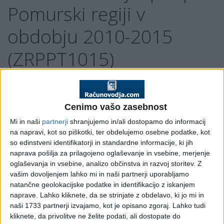
Pomurski regiji v
obdobju 2010-2015
(ZRPPT1015)
Pojasnilo DURS, št. 4200-192/2009, 10. 11. 2009
V Uradnem listu RS, št. 87/09 z dne 2. 11. 2009 je bil
Cenimo vašo zasebnost
objavljen
Zakon o razvojni podpori Pomurski regiji v obdobju
2010-2015 (ZRPPR1015)
, s katerim se določajo dodatni
Mi in naši
partnerji
shranjujemo in/ali dostopamo do informacij
ukrepi za spodbujanje razvoja Pomurske regije v letih 2010
na napravi, kot so piškotki, ter obdelujemo osebne podatke, kot
do 2015 in način njihovega financiranja.
so edinstveni identifikatorji in standardne informacije, ki jih
naprava pošilja za prilagojeno oglaševanje in vsebine, merjenje
ZRPPR1015 določa občine, ki opredeljujejo območje
oglaševanja in vsebine, analizo občinstva in razvoj storitev.
Z
Pomurske regije in ukrepe razvojne podpore, ki med drugim
vašim dovoljenjem lahko mi in naši partnerji uporabljamo
predvidevajo tudi spodbudo za zaposlovanje in davčno
natančne geolokacijske podatke in identifikacijo z iskanjem
olajšavo za investiranje. Zakon se začne uporabljati 1.
naprave. Lahko kliknete, da se strinjate z obdelavo, ki jo mi in
januarja 2010.
naši 1733 partnerji izvajamo, kot je opisano zgoraj. Lahko tudi
kliknete, da privolitve ne želite podati, ali dostopate do