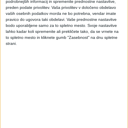
1. Spodbuda za zaposlovanje – 70 % stroškov zaposlitve
podrobnejših informacij in spremenite prednostne nastavitve,
prikrajšanega delavca
preden podate privolitev.
Vaša privolitev v določeno obdelavo
Do spodbude so upravičeni:
vaših osebnih podatkov morda ne bo potrebna, vendar imate
pravico do ugovora taki obdelavi. Vaše prednostne nastavitve
zavezanci po
Zakonu o davku od dohodkov pravnih
bodo uporabljene samo za to spletno mesto. Svoje nastavitve
oseb – ZDDPO-2
(Uradni list RS, št. 117/06, 56/08,
lahko kadar koli spremenite ali prekličete tako, da se vrnete na
76/08 in 5/09), ki imajo
sedež
in
dejansko
opravljajo
to spletno mesto in kliknete gumb "Zasebnost" na dnu spletne
ekonomsko aktivnost na tem sedežu v Pomurski regiji,
strani.
zavezanec po
Zakonu o dohodnini – ZDoh-2
(Uradni list
RS, št. 117/06, 10/08, 78/08, 125/08 in 20/09), ki
dosega dohodek iz dejavnosti in ima
sedež
in
dejansko
opravlja ekonomsko aktivnost v Pomurski
regiji,
zavezanci po ZDoh-2, ki opravljajo dejavnost, za
katero ne obstaja registrski organ ali druga predpisana
evidenca in imajo
stalno ali začasno prebivališče
v
Pomurski regiji ter tam dejansko opravljajo
ekonomsko aktivnost,
ki najmanj za dobo dvanajst mesecev zaposlijo
prikrajšanega delavca.