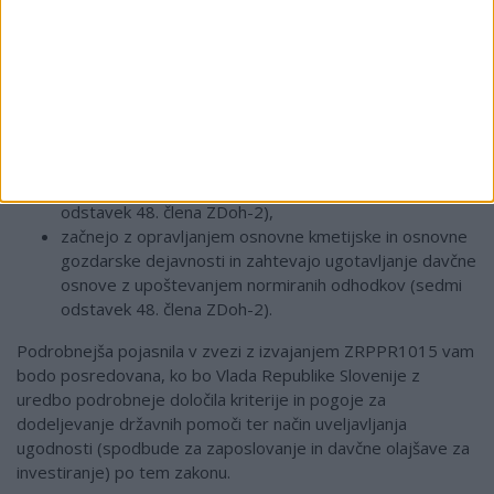
48. člena ZDoh-2),
začnejo z opravljanjem dejavnosti in zahtevajo
ugotavljanje davčne osnove z upoštevanjem
normiranih odhodkov (četrti odstavek 48. člena ZDoh-
2),
opravljajo osnovno kmetijsko in osnovno gozdarsko
dejavnost in ugotavljajo davčno osnovo od dohodka iz
dejavnosti z upoštevanjem normiranih odhodkov (šesti
odstavek 48. člena ZDoh-2),
začnejo z opravljanjem osnovne kmetijske in osnovne
gozdarske dejavnosti in zahtevajo ugotavljanje davčne
osnove z upoštevanjem normiranih odhodkov (sedmi
odstavek 48. člena ZDoh-2).
Podrobnejša pojasnila v zvezi z izvajanjem ZRPPR1015 vam
bodo posredovana, ko bo Vlada Republike Slovenije z
uredbo podrobneje določila kriterije in pogoje za
dodeljevanje državnih pomoči ter način uveljavljanja
ugodnosti (spodbude za zaposlovanje in davčne olajšave za
investiranje) po tem zakonu.