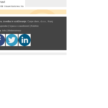
navi
ik zavezancev za
a, izvedba in vzdrževanje:
Carpe diem, d.o.o., Kranj
 uporabe
|
Izjava o zasebnosti
|
Kolofon
a:
Info
|
Webmistress