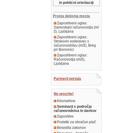
in poklicni orientaciji
Prosta delovna mesta
Zaposlitveni oglas:
Samostojni računovodja (m/
ž), Ljubljana
Zaposlitveni oglas:
Strokovni sodelavec v
računovodstvu (m/ž), Breg
pri Borovnici
Zaposlitveni oglas:
Računovodja (m/ž),
Ljubljana
Partnerji portala
Ne prezrite!
Kilometrine
Seminarji s področja
računovodstva in davkov
Zaposlitve
Podatki za obračun plač
Besedila zakonov