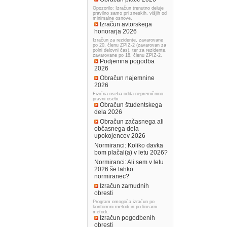
Opozorilo: Izračun trenutno deluje
pravilno samo pri zneskih, višjih od
minimalne osnove.
Izračun avtorskega
honorarja 2026
Izračun za rezidente, zavarovane
po 20. členu ZPIZ-2 (zavarovan za
polni delovni čas), ter za rezidente,
zavarovane po 18. členu ZPIZ-2.
Podjemna pogodba
2026
Obračun najemnine
2026
Fizična oseba odda nepremičnino
pravni osebi.
Obračun študentskega
dela 2026
Obračun začasnega ali
občasnega dela
upokojencev 2026
Normiranci: Koliko davka
bom plačal(a) v letu 2026?
Normiranci: Ali sem v letu
2026 še lahko
normiranec?
Izračun zamudnih
obresti
Program omogoča izračun po
konformni metodi in po linearni
metodi.
Izračun pogodbenih
obresti