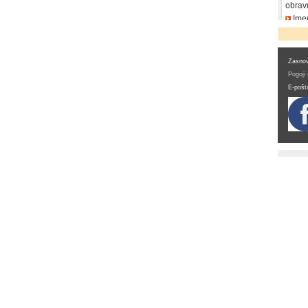
obrav
Imen
DDV
Zasnov
Pogoji
E-pošt