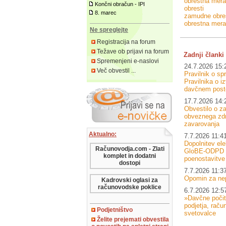
obrestna mera
Končni obračun - IPI
obresti
8. marec
zamudne obre
obrestna mera
Ne spreglejte
Registracija na forum
Težave ob prijavi na forum
Zadnji članki 
Spremenjeni e-naslovi
24.7.2026 15:
Več obvestil ...
Pravilnik o s
Pravilnika o i
davčnem post
17.7.2026 14:
Obvestilo o za
obveznega zd
zavarovanja
Aktualno:
7.7.2026 11:4
Dopolnitev el
Računovodja.com - Zlati
GloBE-ODPD –
komplet in dodatni
poenostavitve
dostopi
7.7.2026 11:3
Opomin za ne
Kadrovski oglasi za
računovodske poklice
6.7.2026 12:5
»Davčne počit
podjetja, raču
Podjetništvo
svetovalce
Želite prejemati obvestila