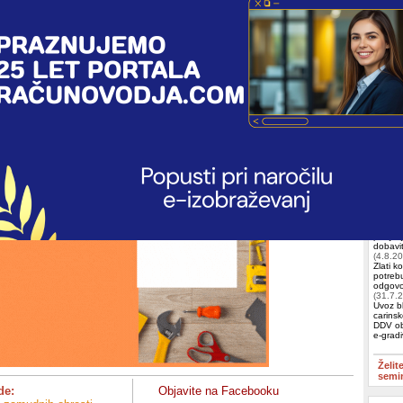
ne obrestne mere zamudnih obresti je v 2. členu Zakona o
stni meri zamudnih obresti (Uradni list RS, št. 11/07 – uradno
dilo) določena kot vodilna obrestna mera Evropske centralne
Iščete 
 za 8 odstotnih točk.
KAPRI 
estna mera zamudnih obresti velja za šestmesečno obdobje, ki se
nuarja 2009, in znaša 10,5 odstotkov.
Račun
Zeus
,
Izobr
Skupin
– najp
podjeti
dobavit
(4.8.2
Zlati k
potrebu
odgovor
(31.7.
Uvoz bl
carinsk
DDV ob
e-grad
Želit
semi
de:
Objavite na Facebooku