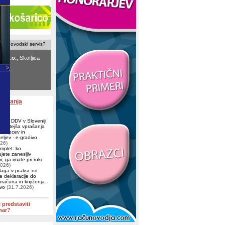
računovodski servis?
d.o.o.
, Škofljica
ovodski servis
 Ljubljana
aževanja
e za DDV v Sloveniji
ogostejša vprašanja
j, kupcev in
eljev - e-gradivo
026)
omplet: ko
jete zanesljiv
, ga imate pri roki
2026)
aga v praksi: od
e deklaracije do
računa in knjiženja -
ivo
(31.7.2026)
e predstaviti
nar?