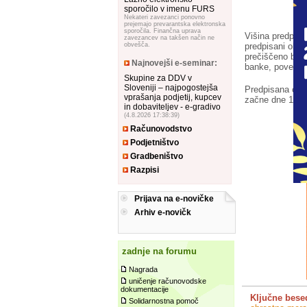
sporočilo v imenu FURS
Nekateri zavezanci ponovno
prejemajo prevarantska elektronska
sporočila. Finančna uprava
Višina predpisa
zavezancev na takšen način ne
predpisani obre
obvešča.
prečiščeno bese
Najnovejši e-seminar:
banke, povečana
Skupine za DDV v
Sloveniji – najpogostejša
Predpisana obr
vprašanja podjetij, kupcev
začne dne 1. ja
in dobaviteljev - e-gradivo
(4.8.2026 17:38:39)
Računovodstvo
Podjetništvo
Gradbeništvo
Razpisi
Prijava na e-novičke
Arhiv e-novičk
zadnje na forumu
Nagrada
uničenje računovodske
dokumentacije
Ključne bese
Solidarnostna pomoč