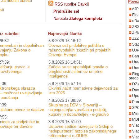
 zamudnih obresti
Povez
RSS rubrike Davki!
AJP
sti
Pridružite se!
Fin
Naročilo
Zlatega kompleta
eDa
ZR
ZPI
iz rubrike:
Najnovejši članki:
ZZZ
28:32:
5.8.2026 16:18:12:
Stat
premembah in dopolnitvah
Obveznost pridobitve potrdila o
zvajanju Zakona o
računovodskih izkazih pri projektih
UJ
opku
Obzorje Evropa
Bank
27:59:
5.8.2026 16:14:51:
Urad
držanju pravic iz
Začela so se uporabljati pravila o
Uradn
ravstvenega
preglednosti sistemov umetne
Regi
inteligence
predp
1:36:
5.8.2026 15:57:16:
DZ 
ektronskega obrazca
Okvirni načrt normativne dejavnosti za
Davč
 možnost uveljavljanja
leto 2026
Upr
 poročanja
4.8.2026 17:38:39:
Pred
7:39:
Skupine za DDV v Sloveniji –
SP
plačane obvezne dajatve
najpogostejša vprašanja podjetij,
Mini
kupcev in dobaviteljev - e-gradivo
7:55:
MD
nice« za podjetnike in
3.8.2026 15:51:09:
Vla
novodje ter davčne
Ustavno sodiče razveljavilo Sklep o
nedopustnosti razpisa zakonodajnega
Vlad
referenduma o ZIURS
Vlad