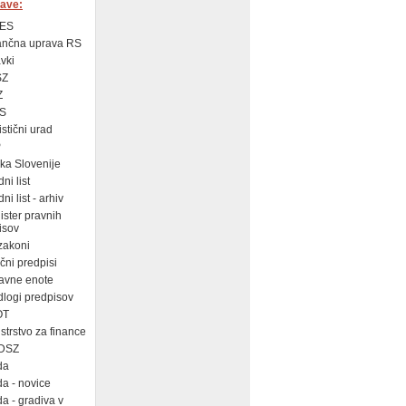
ave:
ES
ančna uprava RS
vki
SZ
Z
S
istični urad
P
a Slovenije
ni list
i list - arhiv
ster pravnih
isov
zakoni
ni predpisi
avne enote
logi predpisov
OT
strstvo za finance
DSZ
da
a - novice
a - gradiva v