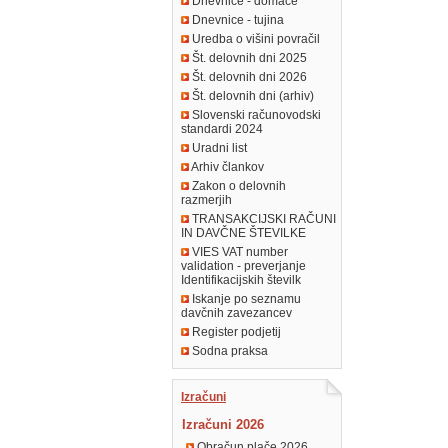
Dnevnice - domače
Dnevnice - tujina
Uredba o višini povračil
Št. delovnih dni 2025
Št. delovnih dni 2026
Št. delovnih dni (arhiv)
Slovenski računovodski
standardi 2024
Uradni list
Arhiv člankov
Zakon o delovnih
razmerjih
TRANSAKCIJSKI RAČUNI
IN DAVČNE ŠTEVILKE
VIES VAT number
validation - preverjanje
Identifikacijskih številk
Iskanje po seznamu
davčnih zavezancev
Register podjetij
Sodna praksa
Izračuni
Izračuni 2026
Obračun plače 2026