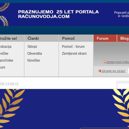
ružite se!
Članki
Pomoč
Forum
Blog
stracija
Sklopi
Pomoč - forum
vičke
Obvestila
Zemljevid strani
aročnike
Novičke
dodaj med prilju
čuni
iskanje po strani:
009 13:58:11
edpisane obrestne mere zamudnih obresti
št. 1/2009 z dne 09.01.2009
Natisni