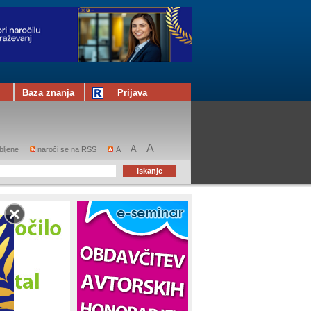
Baza znanja
Prijava
A
A
bljene
naroči se na RSS
A