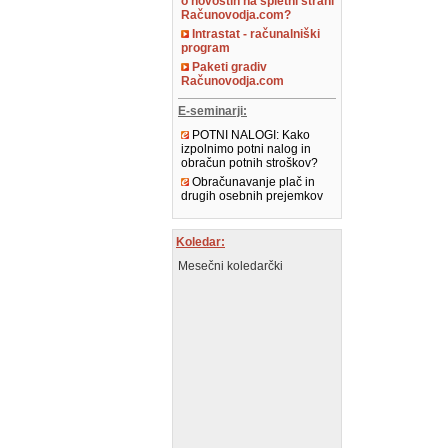
o novostih na spletni strani
Računovodja.com?
Intrastat - računalniški
program
Paketi gradiv
Računovodja.com
E-seminarji:
POTNI NALOGI: Kako
izpolnimo potni nalog in
obračun potnih stroškov?
Obračunavanje plač in
drugih osebnih prejemkov
Koledar:
Mesečni koledarčki