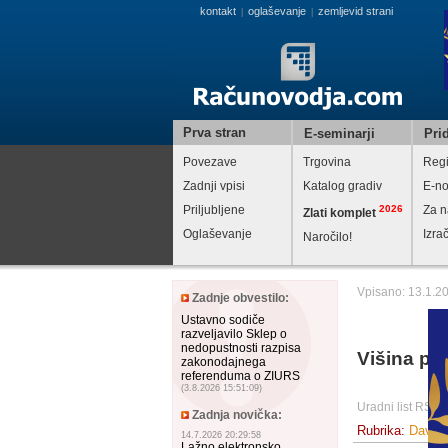
kontakt
oglaševanje
zemljevid strani
|
|
Prva stran
E-seminarji
Prid
Povezave
Trgovina
Regi
Zadnji vpisi
Katalog gradiv
E-no
Priljubljene
2026
Za n
Zlati komplet
Oglaševanje
Izra
Naročilo!
Vpisano: 13.1.2
Zadnje obvestilo:
Ustavno sodiče
razveljavilo Sklep o
nedopustnosti razpisa
Višina pr
zakonodajnega
referenduma o ZIURS
(3.8.2026 15:51:09)
Uradni list RS, 
Zadnja novička:
Rubrika:
Davki
14.7.2026 20:29:58
Lažno elektronsko