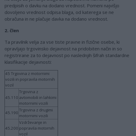
predpisih o davku na dodano vrednost. Pomeni najvišjo
dovoljeno vrednost odpisa blaga, od katerega se ne
obračuna in ne plačuje davka na dodano vrednost.
2. člen
Ta pravilnik velja za vse tiste pravne in fizične osebe, ki
opravljajo trgovinsko dejavnost na pridobiten način in so
registrirane za to dejavnost po naslednjih šifrah standardne
klasifikacije dejavnosti:
45 Trgovina z motornimi
vozili in popravila motornih
vozil
Trgovina z
45.110
avtomobili in lahkimi
motornimi vozili
Trgovina z drugimi
45.190
motornimi vozili
Vzdrževanje in
45.200
popravila motornih
vozil