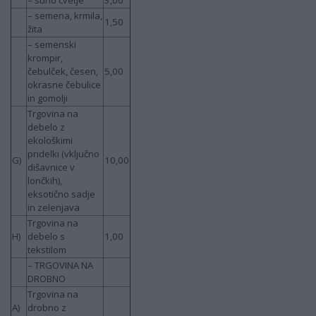
– suho cvetje
3,00
– semena, krmila,
1,50
žita
– semenski
krompir,
čebulček, česen,
5,00
okrasne čebulice
in gomolji
Trgovina na
debelo z
ekološkimi
pridelki (vključno
G)
10,00
dišavnice v
lončkih),
eksotično sadje
in zelenjava
Trgovina na
H)
debelo s
1,00
tekstilom
– TRGOVINA NA
DROBNO
Trgovina na
A)
drobno z