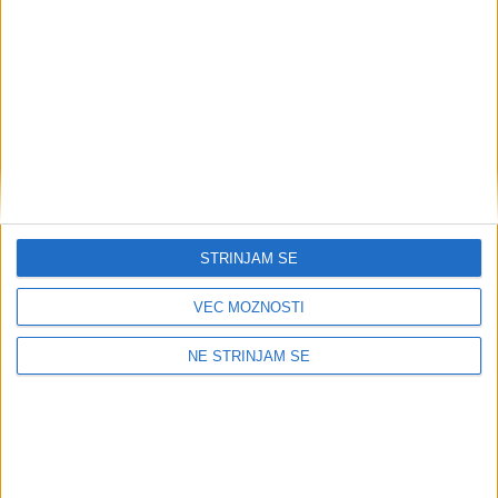
Trgovina na drobno
v specializiranih
47.710
prodajalnah z
oblačili
Trgovina na drobno
v specializiranih
47.720
prodajalnah z
obutvijo in usnjenimi
izdelki
Trgovina na drobno
v specializiranih
47.730
prodajalnah s
STRINJAM SE
farmacevtskimi
izdelki
VEČ MOŽNOSTI
Trgovina na drobno
v specializiranih
NE STRINJAM SE
prodajalnah z
47.740
medicinskimi in
ortopedskimi
pripomočki
Trgovina na drobno
v specializiranih
47.750
prodajalnah s