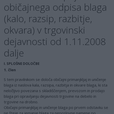
običajnega odpisa blaga
(kalo, razsip, razbitje,
okvara) v trgovinski
dejavnosti od 1.11.2008
dalje
I. SPLOŠNE DOLOČBE
1. člen
S tem pravilnikom se določa običajni primanjkljaj in uničenje
blaga iz naslova kala, razsipa, razbitja in okvare blaga, ki sta
neločljivo povezana s skladiščenjem, prevozom in prodajo
blaga pri opravljanju dejavnosti trgovine na debelo in
trgovine na drobno.
Običajni primanjkljaj in uničenje blaga po prvem odstavku se
ne šteje za jemanje blaga za neposlovne namene po