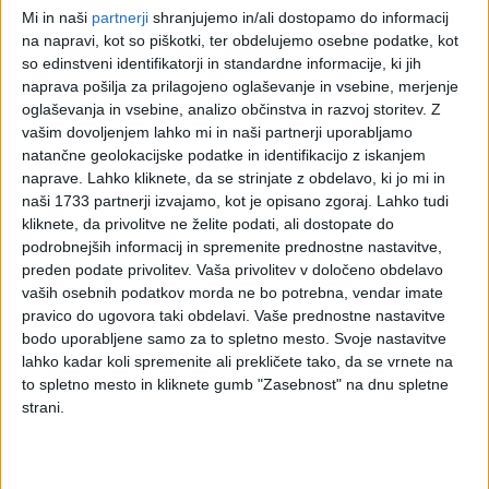
Posredništvo pri
Mi in naši
partnerji
shranjujemo in/ali dostopamo do informacij
46.170
prodaji živil, pijač,
na napravi, kot so piškotki, ter obdelujemo osebne podatke, kot
tobačnih izdelkov
so edinstveni identifikatorji in standardne informacije, ki jih
Specializirano
naprava pošilja za prilagojeno oglaševanje in vsebine, merjenje
posredništvo pri
46.180
oglaševanja in vsebine, analizo občinstva in razvoj storitev.
Z
prodaji drugih
določenih izdelkov
vašim dovoljenjem lahko mi in naši partnerji uporabljamo
natančne geolokacijske podatke in identifikacijo z iskanjem
Nespecializirano
posredništvo pri
naprave. Lahko kliknete, da se strinjate z obdelavo, ki jo mi in
46.190
prodaji raznovrstnih
naši 1733 partnerji izvajamo, kot je opisano zgoraj. Lahko tudi
izdelkov
kliknete, da privolitve ne želite podati, ali dostopate do
Trgovina na debelo
podrobnejših informacij in spremenite prednostne nastavitve,
46.210
z žiti, tobakom,
preden podate privolitev.
Vaša privolitev v določeno obdelavo
semeni in krmo
vaših osebnih podatkov morda ne bo potrebna, vendar imate
Trgovina na debelo
pravico do ugovora taki obdelavi. Vaše prednostne nastavitve
46.220
s cvetjem in
bodo uporabljene samo za to spletno mesto. Svoje nastavitve
rastlinami
lahko kadar koli spremenite ali prekličete tako, da se vrnete na
Trgovina na debelo
46.230
to spletno mesto in kliknete gumb "Zasebnost" na dnu spletne
z živimi živalmi
strani.
Trgovina na debelo
46.240
s kožami, usnjem
Trgovina na debelo
46.310
s sadjem in