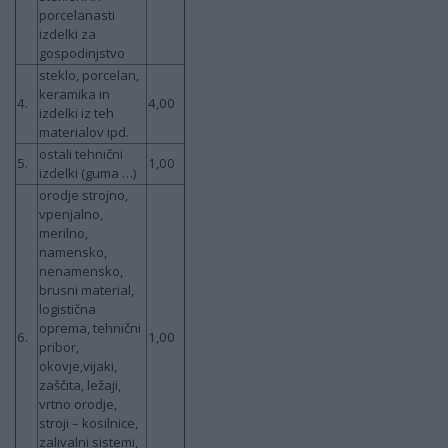
porcelanasti
izdelki za
gospodinjstvo
steklo, porcelan,
keramika in
4.
4,00
izdelki iz teh
materialov ipd.
ostali tehnični
5.
1,00
izdelki (guma …)
orodje strojno,
vpenjalno,
merilno,
namensko,
nenamensko,
brusni material,
logistična
oprema, tehnični
6.
1,00
pribor,
okovje,vijaki,
zaščita, ležaji,
vrtno orodje,
stroji – kosilnice,
zalivalni sistemi,