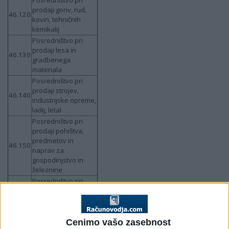
Posredništvo pri
prodaji goriv, rud,
46.120
kovin, tehničnih
kemikalij
Posredništvo pri
prodaji lesa in
46.130
gradbenega
materiala
Posredništvo pri
prodaji strojev,
46.140
industrijske opreme,
ladij, letal
Posredništvo pri
prodaji pohištva,
predmetov in
46.150
naprav za
gospodinjstvo in
železnine
Posredništvo pri
prodaji tekstila,
46.160
oblačil, krzna,
obutve, usnjenih
izdelkov
Cenimo vašo zasebnost