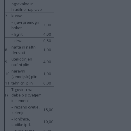
ogrevalne in
hladilne naprave
7.
kurivo:
– rjavi premog in
3,00
briketi
– lignit
4,00
– drva
0,50
nafta in naftni
8.
1,00
derivati
utekočinjen
9.
4,00
naftni plin
naravni
10.
1,00
(zemeljski) plin
11.
tehnični plini
6,00
Trgovina na
F)
debelo s cvetjem
in semeni:
– rezano cvetje,
15,00
zelenje
– lončnice,
10,00
sadike ipd.