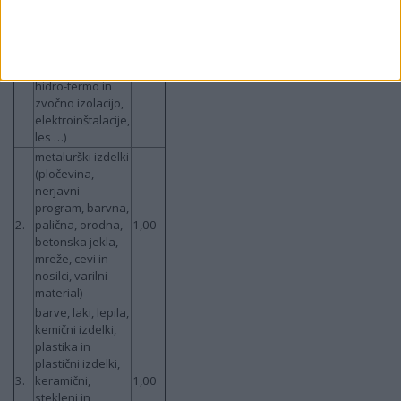
– ostali gradbeni
izdelki (železo,
armaturne
mreže, izolacijski
material za
1,00
hidro-termo in
zvočno izolacijo,
elektroinštalacije,
les …)
metalurški izdelki
(pločevina,
nerjavni
program, barvna,
2.
palična, orodna,
1,00
betonska jekla,
mreže, cevi in
nosilci, varilni
material)
barve, laki, lepila,
kemični izdelki,
plastika in
plastični izdelki,
3.
keramični,
1,00
stekleni in