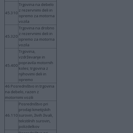
Trgovina na debelo
z rezervnimi deli in
45.310
opremo za motorna
vozila
Trgovina na drobno
z rezervnimi deli in
45.320
opremo za motorna
vozila
Trgovina,
vzdrževanje in
popravila motornih
45.400
koles; trgovina z
njihovimi deli in
opremo
46 Posredništvo in trgovina
na debelo, razen z
motornimi vozili
Posredništvo pri
prodaji kmetijskih
46.110
surovin, živih živali,
tekstilnih surovin,
polizdelkov