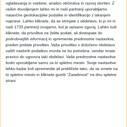
Davčni organ na vlogo davčnega zavezanca (pod pogojem,
oglaševanja in vsebine, analizo občinstva in razvoj storitev.
Z
da so izpolnjeni pogoji, določeni v prvem odstavku 72. člena
vašim dovoljenjem lahko mi in naši partnerji uporabljamo
ZDDPO-2) izda dovoljenje, da se davka od dohodka, ki se
natančne geolokacijske podatke in identifikacijo z iskanjem
izplačuje po posamezni pogodbi, ne odtegne in sicer:
naprave. Lahko kliknete, da se strinjate z obdelavo, ki jo mi in
naši 1733 partnerji izvajamo, kot je opisano zgoraj. Lahko tudi
od obresti, vendar
največ do višine zadnje objavljene,
kliknete, da privolitve ne želite podati, ali dostopate do
ob času odobritve posojila znane priznane obrestne
podrobnejših informacij in spremenite prednostne nastavitve,
mere, razen, če zavezanec dokaže, da bi v enakih ali
preden podate privolitev.
Vaša privolitev v določeno obdelavo
primerljivih okoliščinah dobil posojilo po obrestni meri,
vaših osebnih podatkov morda ne bo potrebna, vendar imate
ki je višja od priznane obrestne mere po tem odstavku,
pravico do ugovora taki obdelavi. Vaše prednostne nastavitve
tudi od posojilodajalca – nepovezane osebe
(drugi
bodo uporabljene samo za to spletno mesto. Svoje nastavitve
odstavek 19. člena ZDDPO-2),
lahko kadar koli spremenite ali prekličete tako, da se vrnete na
od plačil za uporabo premoženjskih pravic, vendar
to spletno mesto in kliknete gumb "Zasebnost" na dnu spletne
največ do višine, ugotovljene z upoštevanjem primerljivih
strani.
tržnih cen
(četrti odstavek 16. člena ZDDPO-2).
V skladu s 7. točko 74. člena ZDDPO-2 se
za dohodke,
podobne dividendam, šteje prikrito izplačilo dobička
, ki
se opravi osebi, ki ima neposredno ali posredno v lasti
najmanj 25 % vrednosti ali števila delnic ali deležev v
kapitalu, upravljanju ali nadzoru izplačevalca ali obvladuje