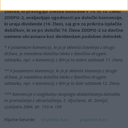
Na podlagi navedenega lahko davčni zavezanci za
zneske, ki presegajo zneske določene v 19. in 16. členu
ZDDPO-2, uveljavljajo ugodnosti po določbi konvencije,
ki ureja dividende (10. člen), saj gre za prikrita izplačila
dobičkov, ki se po določbi 74. člena ZDDPO-2 za davčne
namene obravnava kot dividendam podoben dohodek.
* V posamezni konvenciji, ki jo je sklenila Slovenija z drugo
državo, je navedena določba lahko v številčno drugem
odstavku, npr. v konvenciji z BiH je to sedmi odstavek 11. člena.
** V posamezni konvenciji, ki jo je sklenila Slovenija z drugo
državo, je navedena določba lahko v številčno drugem
odstavku, npr. v konvenciji z BiH je to šesti odstavek 12. člena.
*** Konvencije o izogibanju dvojnega obdavčevanja dohodka
in premoženja z obrazložitvijo, E. Ključanin, M. Zemljič,
Ljubljana 2004, str. 153 in 154
pojasnilo durs
pojasnila durs
Ključne besede: