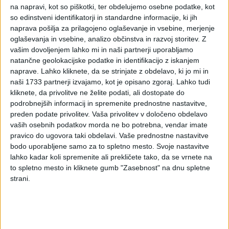
dobičku
na napravi, kot so piškotki, ter obdelujemo osebne podatke, kot
so edinstveni identifikatorji in standardne informacije, ki jih
naprava pošilja za prilagojeno oglaševanje in vsebine, merjenje
Uvod
oglaševanja in vsebine, analizo občinstva in razvoj storitev.
Z
Kar nekaj časa je trajalo, preden je Vlada RS pripravila vse
vašim dovoljenjem lahko mi in naši partnerji uporabljamo
potrebno za sprejetje novega pravnega akta, besedila, ki bi
natančne geolokacijske podatke in identifikacijo z iskanjem
povsem na novo urejal področje nagrajevanja zaposlenih za
naprave. Lahko kliknete, da se strinjate z obdelavo, ki jo mi in
doseženo delovno uspešnost. Zakon o udeležbi zaposlenih
naši 1733 partnerji izvajamo, kot je opisano zgoraj. Lahko tudi
pri dobičku (z oznako ZUDDob), ki ureja tako pravne
kliknete, da privolitve ne želite podati, ali dostopate do
postopke kot tudi davčne vidike udeležbe zaposlenih na
podrobnejših informacij in spremenite prednostne nastavitve,
preden podate privolitev.
Vaša privolitev v določeno obdelavo
dobičku, je bil sprejet 14. 03. 2008, veljati pa je začel
vaših osebnih podatkov morda ne bo potrebna, vendar imate
petnajsti dan po objavi v Uradnem listu št.25/08, to je od
pravico do ugovora taki obdelavi. Vaše prednostne nastavitve
dne 29. 03. 2008 dalje. Objavljeni zakon je plod dela
bodo uporabljene samo za to spletno mesto. Svoje nastavitve
posebne skupine ministrstva za gospodarstvo, ki pa so ji na
lahko kadar koli spremenite ali prekličete tako, da se vrnete na
pomoč v posameznih odsekih priskočile tudi druge
to spletno mesto in kliknete gumb "Zasebnost" na dnu spletne
strokovne skupine (predvsem Ministrstvo za finance). Dokler
strani.
je bilo zakonsko besedilo še v fazi predloga, je bilo
opravljenih tudi več usklajevanj z različnimi interesnimi
skupinami in socialnimi partnerji.
Zakon vsebuje 35 členov, vsebinsko pa pokriva tako pravne