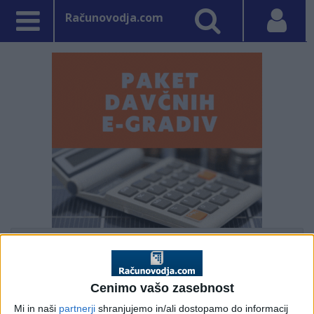
Računovodja.com
PRVA STRAN
DAVKI
Vpisano: 16. julij 2008 ob 13:49
Cenimo vašo zasebnost
Udeležba zaposlenih pri
Mi in naši
partnerji
shranjujemo in/ali dostopamo do informacij