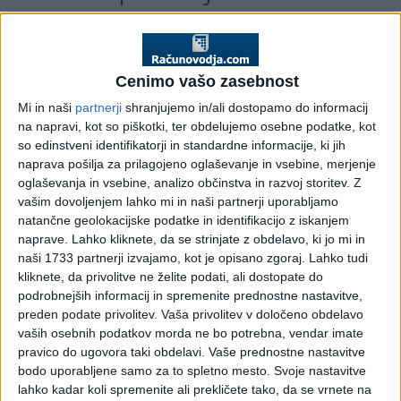
prostovoljno dodatno
pokojninsko zavarovanje
Cenimo vašo zasebnost
Pojasnilo DURS, št. 4200-41/2007, 22. 1. 2008
Mi in naši
partnerji
shranjujemo in/ali dostopamo do informacij
na napravi, kot so piškotki, ter obdelujemo osebne podatke, kot
Zavezanec navaja, da kot delodajalec financira pokojninski
so edinstveni identifikatorji in standardne informacije, ki jih
načrt kolektivnega zavarovanja, ki je odobren in vpisan v
naprava pošilja za prilagojeno oglaševanje in vsebine, merjenje
posebni register v skladu s predpisi, ki urejajo prostovoljno
oglaševanja in vsebine, analizo občinstva in razvoj storitev.
Z
dodatno pokojninsko in invalidsko zavarovanje. Z zaposlenim
vašim dovoljenjem lahko mi in naši partnerji uporabljamo
ima sklenjeno individualno pogodbo o zaposlitvi, po kateri bi
natančne geolokacijske podatke in identifikacijo z iskanjem
moral zanj pokojninski družbi plačevati premijo za
naprave. Lahko kliknete, da se strinjate z obdelavo, ki jo mi in
prostovoljno dodatno pokojninsko zavarovanje (dalje:
naši 1733 partnerji izvajamo, kot je opisano zgoraj. Lahko tudi
premija za PDPZ) v maksimalni višini kot jo predvideva 117.
kliknete, da privolitve ne želite podati, ali dostopate do
člen Zakona o dohodnini. Kljub tej obveznosti pa je v
podrobnejših informacij in spremenite prednostne nastavitve,
preteklih dveh letih za delavca plačeval premijo za PDPZ v
preden podate privolitev.
Vaša privolitev v določeno obdelavo
nižjem znesku (na osnovi meril, ki so veljala za ostale delavce
vaših osebnih podatkov morda ne bo potrebna, vendar imate
zaposlene po podjetniški kolektivni pogodbi). V letu 2007 bi
pravico do ugovora taki obdelavi. Vaše prednostne nastavitve
za omenjenega delavca rad doplačal razliko iz naslova
bodo uporabljene samo za to spletno mesto. Svoje nastavitve
lahko kadar koli spremenite ali prekličete tako, da se vrnete na
premije za PDPZ. Sprašuje, kako z vidika Zakona o dohodnini