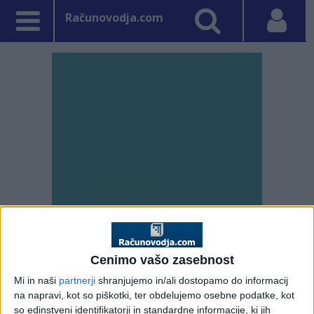
Računovodja.com
PRVA STRAN
DAVKI
Cenimo vašo zasebnost
Vpisano: 14. januar 2008 ob 19:26
Mi in naši
partnerji
shranjujemo in/ali dostopamo do informacij
Vlada sprejela direktivo
na napravi, kot so piškotki, ter obdelujemo osebne podatke, kot
so edinstveni identifikatorji in standardne informacije, ki jih