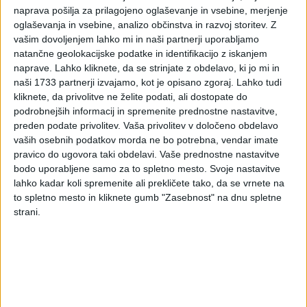
Sveta o spremembi
naprava pošilja za prilagojeno oglaševanje in vsebine, merjenje
oglaševanja in vsebine, analizo občinstva in razvoj storitev.
Z
nekaterih določb
vašim dovoljenjem lahko mi in naši partnerji uporabljamo
natančne geolokacijske podatke in identifikacijo z iskanjem
naprave. Lahko kliknete, da se strinjate z obdelavo, ki jo mi in
Direktive 2006/112/ES z
naši 1733 partnerji izvajamo, kot je opisano zgoraj. Lahko tudi
kliknete, da privolitve ne želite podati, ali dostopate do
dne 28. novembra 2006
podrobnejših informacij in spremenite prednostne nastavitve,
preden podate privolitev.
Vaša privolitev v določeno obdelavo
o skupnem sistemu
vaših osebnih podatkov morda ne bo potrebna, vendar imate
pravico do ugovora taki obdelavi. Vaše prednostne nastavitve
davka na dodano
bodo uporabljene samo za to spletno mesto. Svoje nastavitve
lahko kadar koli spremenite ali prekličete tako, da se vrnete na
vrednost
to spletno mesto in kliknete gumb "Zasebnost" na dnu spletne
strani.
10. januar 2008 – Vlada Republike Slovenije je na današnji
redni seji sprejela stališče glede predloga direktive Sveta o
spremembi nekaterih določb direktive 2006/112/ES z dne
28. novembra 2006 o skupnem sistemu davka na dodano
vrednost.