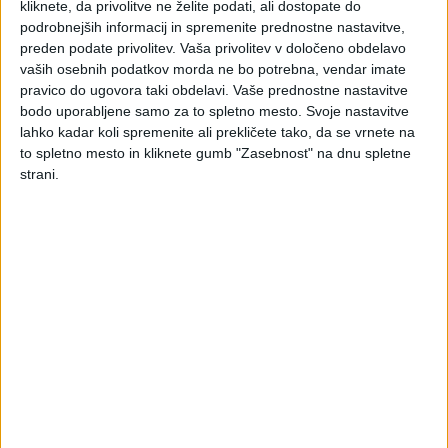
kliknete, da privolitve ne želite podati, ali dostopate do
pojavljajo dileme.
podrobnejših informacij in spremenite prednostne nastavitve,
preden podate privolitev.
Vaša privolitev v določeno obdelavo
Pojasnilo davčnega organa:
vaših osebnih podatkov morda ne bo potrebna, vendar imate
Kot pravilno ugotavlja v posredovanem vprašanju, se
pravico do ugovora taki obdelavi. Vaše prednostne nastavitve
podružnica tujega podjetja šteje po 5. členu ZDDPO-2 za
bodo uporabljene samo za to spletno mesto. Svoje nastavitve
nerezidenta, ki je zavezanec za davek od dohodkov, ki imajo
lahko kadar koli spremenite ali prekličete tako, da se vrnete na
to spletno mesto in kliknete gumb "Zasebnost" na dnu spletne
svoj vir v Sloveniji. Eden od načinov doseganja dohodkov
strani.
nerezidenta v Sloveniji je njihovo doseganje z opravljanjem
dejavnosti oziroma poslov v poslovni enoti ali preko
poslovne enote (ali podružnice) v Sloveniji. Nerezident
Slovenije je zavezanec, ki nima niti sedeža v Sloveniji, niti
kraja dejanskega poslovodstva v Sloveniji.
Po 16. členu ZDDPO-2 se za povezani osebi štejeta
zavezanec rezident ali nerezident in tuja pravna oseba ali
tuja oseba brez pravne osebnosti, ki ni zavezanec, pri čemer
so navedene različne možne kombinacije. Bistvo ureditve
povezanosti oseb po navedeni določbi je v tem, da se
štejeta za povezani osebi tako zavezanec rezident – tuja
oseba ali obratno, kakor tudi zavezanec nerezident (torej