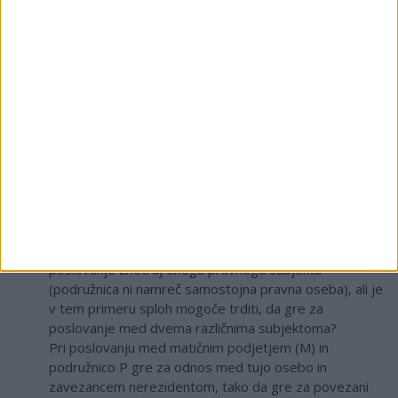
Odgovor davčnega organa:
Poslovanje med tujim podjetjem A in podružnico P je
poslovanje med tujo osebo (A) in nerezidentom (P), ki
se štejeta za povezani osebi po 3. točki prvega
odstavka 16. člena ZDDPO-2, saj ima ista oseba (M)
hkrati več kot 25 % delež v kapitalu oziroma v
upravljanju in nadzoru v tuji osebi (A) in zavezancu
(podružnici P, ki je nerezident).
Poslovanje med matičnim podjetjem (
M
) in podružnico
(
P
)
. Glede na to, da je podružnica
P
nerezident ter da
je podjetje
M
ustanovitelj podružnice in gre torej za
poslovanje znotraj enega pravnega subjekta
(podružnica ni namreč samostojna pravna oseba), ali je
v tem primeru sploh mogoče trditi, da gre za
poslovanje med dvema različnima subjektoma?
Pri poslovanju med matičnim podjetjem (M) in
podružnico P gre za odnos med tujo osebo in
zavezancem nerezidentom, tako da gre za povezani