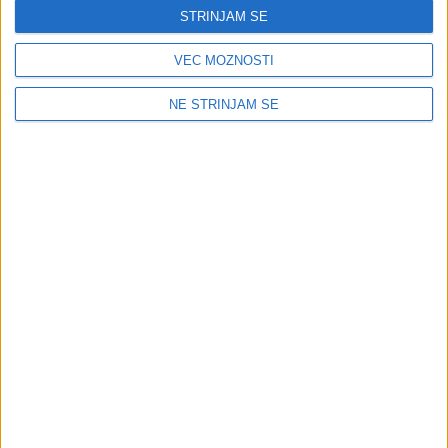
STRINJAM SE
VEČ MOŽNOSTI
NE STRINJAM SE
Odgovor davčnega organa:
Družba Y in podružnica P se štejeta za posredno
povezani preko tuje družbe M po 3. točki prvega
odstavka 16. člena ZDDPO-2, saj ima ista oseba hkrati
več kot 25 % delež v kapitalu oziroma v upravljanju in
nadzoru v dveh zavezancih: v družbi Y, ki je zavezanec
rezident in v podružnici P, ki je zavezanec nerezident.