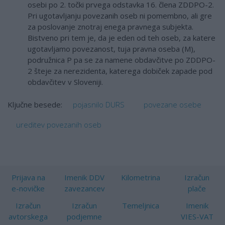
osebi po 2. točki prvega odstavka 16. člena ZDDPO-2.
Pri ugotavljanju povezanih oseb ni pomembno, ali gre
za poslovanje znotraj enega pravnega subjekta.
Bistveno pri tem je, da je eden od teh oseb, za katere
ugotavljamo povezanost, tuja pravna oseba (M),
podružnica P pa se za namene obdavčitve po ZDDPO-
2 šteje za nerezidenta, katerega dobiček zapade pod
obdavčitev v Sloveniji.
pojasnilo DURS
povezane osebe
Ključne besede:
ureditev povezanih oseb
Prijava na
Imenik DDV
Kilometrina
Izračun
e-novičke
zavezancev
plače
Izračun
Izračun
Temeljnica
Imenik
avtorskega
podjemne
VIES-VAT