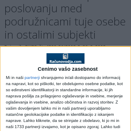
poslovanju med
podružnicami tuje osebe
in ostalimi subjekti
Pojasnilo DURS, št. 4200-36/2008-2, 26. 2. 2008
Zavezanec je posredoval vprašanje v zvezi z opredelitvijo
povezanosti podružnice tujega podjetja po 16. in 17. členu
Cenimo vašo zasebnost
Zakona o davku od dohodkov pravnih oseb – ZDDPO-2
(Uradni list RS, št. 117/06). Podružnica tujega podjetja (P) se
Mi in naši
partnerji
shranjujemo in/ali dostopamo do informacij
šteje za nerezidenta po ZDDPO-2 in je zavezana za obračun
na napravi, kot so piškotki, ter obdelujemo osebne podatke, kot
davka od dohodkov pravnih oseb za tisti del poslovanja, ki
so edinstveni identifikatorji in standardne informacije, ki jih
se lahko pripiše tej poslovni enoti v Sloveniji. Nadalje navaja,
naprava pošilja za prilagojeno oglaševanje in vsebine, merjenje
oglaševanja in vsebine, analizo občinstva in razvoj storitev.
Z
da se pojavljajo težave pri izpolnjevanju obrazca DDPO in
vašim dovoljenjem lahko mi in naši partnerji uporabljamo
opredelitvi povezanosti. V 17. členu ZDDPO-2 se namreč
natančne geolokacijske podatke in identifikacijo z iskanjem
podružnice ne omenjajo, temveč le rezidenti, podružnice pa
naprave. Lahko kliknete, da se strinjate z obdelavo, ki jo mi in
so tretirane kot nerezidenti. V zvezi s tem predstavlja
naši 1733 partnerji izvajamo, kot je opisano zgoraj. Lahko tudi
posamične kombinacije transakcij, pri katerih se mu