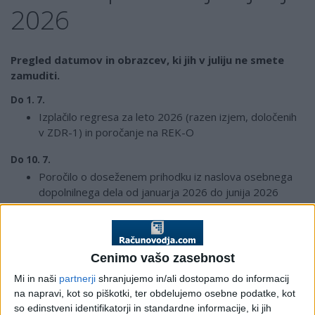
2026
Pregled datumov in obrazcev, ki jih v juliju ne smete
zamuditi.
Do 1. 7.
Izplačilo regresa za leto 2026 (razen izjem, določenih
v ZDR-1) in poročanje na REK-O
Do 10. 7.
Poročilo o doseženem prihodku iz naslova osebnega
dopolnilnega dela od januarja 2026 do junija 2026
Priporočamo
Paket Davki
-
Naročilo:
170 € + DDV
153,00 € + DDV
Cenimo vašo zasebnost
Do 15. 7.
Mi in naši
partnerji
shranjujemo in/ali dostopamo do informacij
na napravi, kot so piškotki, ter obdelujemo osebne podatke, kot
Intrastat – Statistika blagovne menjave med državami
so edinstveni identifikatorji in standardne informacije, ki jih
članicami EU za junij 2026