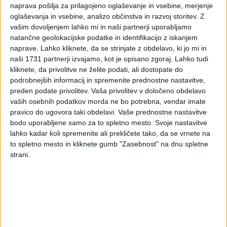
naprava pošilja za prilagojeno oglaševanje in vsebine, merjenje
Pošiljanje podatkov v ETN iz pogodb za kupoprodajne
oglaševanja in vsebine, analizo občinstva in razvoj storitev.
Z
posle z nepremičninami, za katere je bil obračunan
vašim dovoljenjem lahko mi in naši partnerji uporabljamo
DDV, iz pogodb ter aneksov k pogodbam za finančni
natančne geolokacijske podatke in identifikacijo z iskanjem
najem nepremičnin za katere je bil obračunan DDV, ki
naprave. Lahko kliknete, da se strinjate z obdelavo, ki jo mi in
so sklenjene v mesecu juniju 2026
naši 1731 partnerji izvajamo, kot je opisano zgoraj. Lahko tudi
pošiljanje podatkov v ETN iz pogodb o najemnih
kliknete, da privolitve ne želite podati, ali dostopate do
pravnih poslih s stavbami in deli stavb za pravne
podrobnejših informacij in spremenite prednostne nastavitve,
osebe in samostojne podjetnike, sklenjene v mesecu
preden podate privolitev.
Vaša privolitev v določeno obdelavo
juniju 2026
vaših osebnih podatkov morda ne bo potrebna, vendar imate
Napoved za odmero akontacije dohodnine od dohodka
pravico do ugovora taki obdelavi. Vaše prednostne nastavitve
iz zaposlitve (dohodek iz drugega pogodbenega
bodo uporabljene samo za to spletno mesto. Svoje nastavitve
razmerja, kadar ta dohodek izplača oseba, ki ni plačnik
lahko kadar koli spremenite ali prekličete tako, da se vrnete na
davka za junij 2026; obrazec se oddaja tudi za ODD
to spletno mesto in kliknete gumb "Zasebnost" na dnu spletne
Obračun prispevkov za socialno varnost za zasebnike,
strani.
ki opravljajo dejavnost (OPSVZ) za junij 2026, če ni
predizpolnjenega obračuna na eDavkih; plačilo do
20.7.2026
Obračun prispevkov za socialno varnost za lastnike
zasebnik podjetij, ki nimajo plače (OPSVL) za junij
2026, če ni predizpolnjenega obračuna na eDavkih;