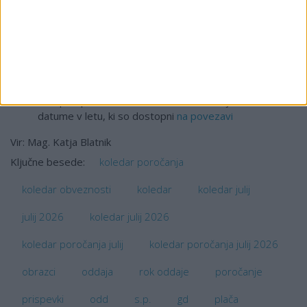
postopka, ne dela, se izteče rok s pretekom prvega
naslednjega delavnika.
Obračun DDV (Posebna ureditev Unije)
- Mini VEM
(EU-M1SS-DDV)- rok za predložitev obračuna se ne
spremeni, če je datum oddaje na konec tedna ali
praznik
Evropski plačilni sistem TARGET ne deluje na določene
datume v letu, ki so dostopni
na povezavi
Vir: Mag. Katja Blatnik
koledar poročanja
Ključne besede:
koledar obveznosti
koledar
koledar julij
julij 2026
koledar julij 2026
koledar poročanja julij
koledar poročanja julij 2026
obrazci
oddaja
rok oddaje
poročanje
prispevki
odd
s.p.
gd
plača