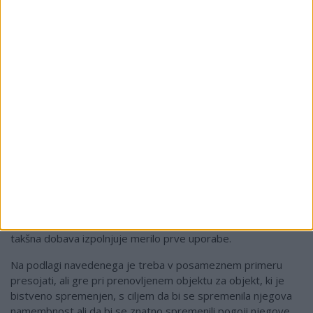
Skladno s 7. točko 44. člena ZDDV-1 je DDV oproščena
dobava objektov ali delov objektov in zemljišč, na katerih so
objekti postavljeni, razen če je dobava opravljena, preden
so objekti ali deli objektov prvič vseljeni oziroma uporabljeni,
ali če je dobava opravljena, preden potečeta dve leti od
začetka prve uporabe oziroma prve vselitve.
Ratio legis teh določb je relativen neobstoj dodane
vrednosti, ki nastane s prodajo starega objekta. Prodaja
objekta po njegovi prvi dobavi končnemu potrošniku, ki
označuje konec postopka proizvodnje, namreč ne povzroči
znatne dodane vrednosti in mora biti zato prodaja načeloma
oproščena. Ker pa dobava starega objekta, ki je bil v
zadostni meri prenovljen, enako kot dobava novega objekta
pred njegovo prvo uporabo, ustvarja dodano vrednost, tudi
takšna dobava izpolnjuje merilo prve uporabe.
Na podlagi navedenega je treba v posameznem primeru
presojati, ali gre pri prenovljenem objektu za objekt, ki je
bistveno spremenjen, s ciljem da bi se spremenila njegova
namembnost ali da bi se znatno spremenili pogoji njegove