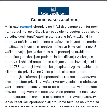
Sodišča Evropske unije
(C-239/22) v zvezi z DDV
Cenimo vašo zasebnost
obravnavo prenove
Mi in naši
partnerji
shranjujemo in/ali dostopamo do informacij
na napravi, kot so piškotki, ter obdelujemo osebne podatke, kot
nepremičnine (Pojasnilo
so edinstveni identifikatorji in standardne informacije, ki jih
naprava pošilja za prilagojeno oglaševanje in vsebine, merjenje
FURS)
oglaševanja in vsebine, analizo občinstva in razvoj storitev.
Z
vašim dovoljenjem lahko mi in naši partnerji uporabljamo
natančne geolokacijske podatke in identifikacijo z iskanjem
naprave. Lahko kliknete, da se strinjate z obdelavo, ki jo mi in
Na podlagi dilem, ki se pojavljajo v praksi, glede DDV
naši 1733 partnerji izvajamo, kot je opisano zgoraj. Lahko tudi
obravnave prenove nepremičnine v povezavi s sodbo
kliknete, da privolitve ne želite podati, ali dostopate do
Sodišča Evropske unije - sodišče EU v zadevi C-239/22 v
podrobnejših informacij in spremenite prednostne nastavitve,
nadaljevanju podajamo pojasnilo, ki je usklajeno z
preden podate privolitev.
Vaša privolitev v določeno obdelavo
Ministrstvom za finance:
vaših osebnih podatkov morda ne bo potrebna, vendar imate
pravico do ugovora taki obdelavi. Vaše prednostne nastavitve
Pojasnilo FURS št. 4230-98/2026 z dne 15. 4. 2026
bodo uporabljene samo za to spletno mesto. Svoje nastavitve
Sodišče EU je v zadevi C-239/22 odločilo, da je treba
lahko kadar koli spremenite ali prekličete tako, da se vrnete na
člen 135(1)(j) Direktive o DDV v povezavi s členom 12(1)
to spletno mesto in kliknete gumb "Zasebnost" na dnu spletne