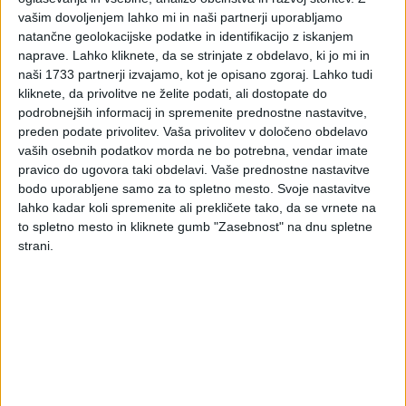
ob incidentih z
vašim dovoljenjem lahko mi in naši partnerji uporabljamo
natančne geolokacijske podatke in identifikacijo z iskanjem
izsiljevalsko programsko
naprave. Lahko kliknete, da se strinjate z obdelavo, ki jo mi in
naši 1733 partnerji izvajamo, kot je opisano zgoraj. Lahko tudi
opremo
kliknete, da privolitve ne želite podati, ali dostopate do
podrobnejših informacij in spremenite prednostne nastavitve,
preden podate privolitev.
Vaša privolitev v določeno obdelavo
vaših osebnih podatkov morda ne bo potrebna, vendar imate
Urad Vlade Republike Slovenije za informacijsko
pravico do ugovora taki obdelavi. Vaše prednostne nastavitve
varnost (URSIV) objavlja prevod usmeritev
bodo uporabljene samo za to spletno mesto. Svoje nastavitve
Mednarodne pobude za boj proti izsiljevalski
lahko kadar koli spremenite ali prekličete tako, da se vrnete na
programski opremi (angleško Counter Ransomware
to spletno mesto in kliknete gumb "Zasebnost" na dnu spletne
Initiative - CRI) za organizacije, ki se soočajo z
strani.
izsiljevalskim napadom. Dokument poudarja tveganja
plačevanja odkupnin in predstavlja priporočila za
odzivanje na tovrstne incidente.
Dokument so pripravile države članice pobude CRI skupaj s
predstavniki zavarovalniške industrije. Usmeritve opozarjajo,
da plačevanje odkupnin spodbuja poslovni model
kibernetskih kriminalnih skupin in prispeva k nadaljnjemu