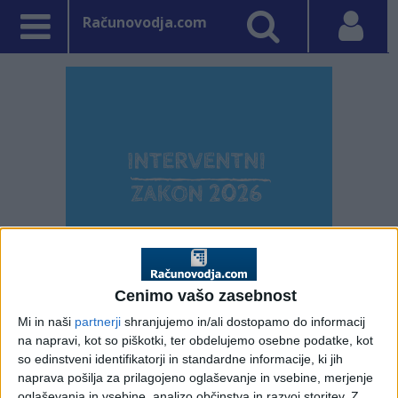
Računovodja.com
Cenimo vašo zasebnost
PRVA STRAN
NE SPREGLEJTE
Mi in naši
partnerji
shranjujemo in/ali dostopamo do informacij
na napravi, kot so piškotki, ter obdelujemo osebne podatke, kot
Vpisano: 1. junij 2026 ob 12:17
so edinstveni identifikatorji in standardne informacije, ki jih
Smernice za organizacije
naprava pošilja za prilagojeno oglaševanje in vsebine, merjenje
oglaševanja in vsebine, analizo občinstva in razvoj storitev.
Z