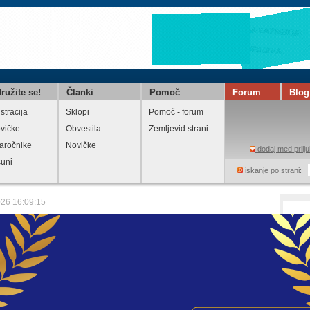
ružite se!
Članki
Pomoč
Forum
Blog
stracija
Sklopi
Pomoč - forum
vičke
Obvestila
Zemljevid strani
aročnike
Novičke
dodaj med prilju
čuni
iskanje po strani:
026 16:09:15
lovnih dni za leto 2028 (40-urni delovni
om