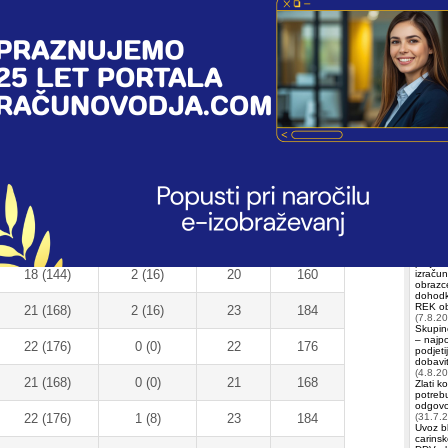
in delovna razmerja
Natisni
ih dni po mesecih v letu 2028 (za poln in krajši delovni čas)
Iščete 
Delovniki -
Prazniki -
Skupaj
Skupaj
Račun
Vezenš
dni (ur)
dni (ur)
dni
ur
Domža
21 (168)
0 (0)
21
168
Račun
ELKO
20 (160)
1 (8)
21
168
Izobr
23 (184)
0 (0)
23
184
Plače:
in drug
prejemk
18 (144)
2 (16)
20
160
izračun
obrazce
dohodk
REK obr
21 (168)
2 (16)
23
184
(7.8.2
Skupin
– najp
22 (176)
0 (0)
22
176
podjeti
dobavit
(4.8.2
21 (168)
0 (0)
21
168
Zlati k
potrebu
odgovor
22 (176)
1 (8)
23
184
(31.7.
Uvoz bl
carinsk