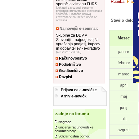
Rubrika:
Plače 
sporočilo v imenu FURS
Nekateri zavezanci ponovno
prejemajo prevarantska elektronska
sporočila. Finančna uprava
zavezancev na takšen način ne
Število delovn
obvešča.
Najnovejši e-seminar:
Skupine za DDV v
Mesec
Sloveniji – najpogostejša
vprašanja podjetij, kupcev
in dobaviteljev - e-gradivo
januar
(4.8.2026 17:38:39)
Računovodstvo
februar
Podjetništvo
Gradbeništvo
marec
Razpisi
april
Prijava na e-novičke
maj
Arhiv e-novičk
junij
zadnje na forumu
julij
Nagrada
uničenje računovodske
avgust
dokumentacije
Solidarnostna pomoč