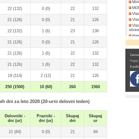
Mini
MD
22 (132)
0 (0)
22
132
Vla
21 (126)
0 (0)
21
126
Vlad
Vlad
obrav
22 (132)
1 (6)
23
138
Imen
DDV
21 (126)
0 (0)
21
126
21 (126)
1 (6)
22
132
Zasnov
Pogoji
21 (126)
1 (6)
22
132
E-pošt
19 (114)
2 (12)
21
126
250 (1500)
10 (60)
260
1560
ih dni za leto 2028 (20-urni delovni teden)
Delovniki -
Prazniki -
Skupaj
Skupaj
dni (ur)
dni (ur)
dni
ur
21 (84)
0 (0)
21
84