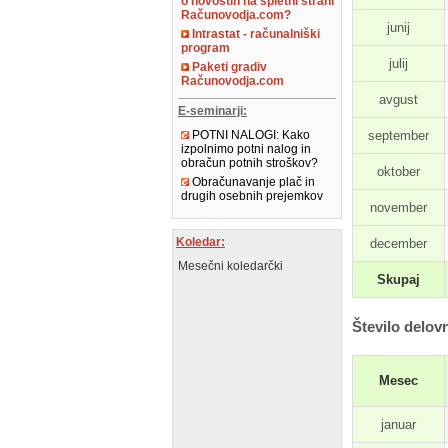
o novostih na spletni strani
Računovodja.com?
junij
Intrastat - računalniški
program
julij
Paketi gradiv
Računovodja.com
avgust
E-seminarji:
september
POTNI NALOGI: Kako
izpolnimo potni nalog in
obračun potnih stroškov?
oktober
Obračunavanje plač in
drugih osebnih prejemkov
november
Koledar:
december
Mesečni koledarčki
Skupaj
Število delovn
Mesec
januar