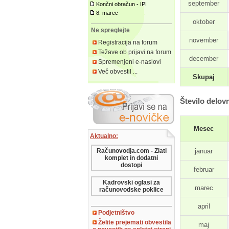
september
Končni obračun - IPI
8. marec
oktober
Ne spreglejte
november
Registracija na forum
Težave ob prijavi na forum
december
Spremenjeni e-naslovi
Več obvestil ...
Skupaj
Število delovn
Mesec
Aktualno:
januar
Računovodja.com - Zlati
komplet in dodatni
dostopi
februar
Kadrovski oglasi za
marec
računovodske poklice
april
Podjetništvo
Želite prejemati obvestila
maj