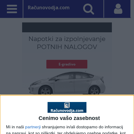
Računovodja.com
PRVA STRAN
DAVKI
Cenimo vašo zasebnost
Vpisano: 14. november 2024 ob 18:32
Finančna uprava
Mi in naši
partnerji
shranjujemo in/ali dostopamo do informacij
na napravi, kot so piškotki, ter obdelujemo osebne podatke, kot