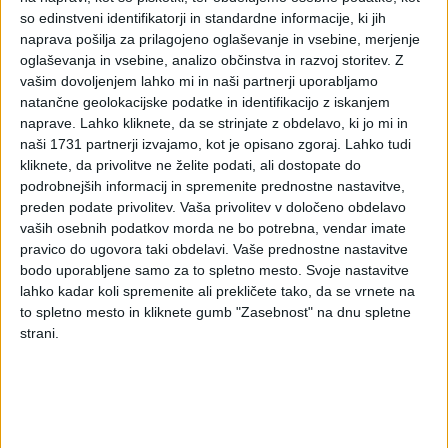
pravilno obračunava
so edinstveni identifikatorji in standardne informacije, ki jih
naprava pošilja za prilagojeno oglaševanje in vsebine, merjenje
obresti v postopku
oglaševanja in vsebine, analizo občinstva in razvoj storitev.
Z
vašim dovoljenjem lahko mi in naši partnerji uporabljamo
davčnega nadzora
natančne geolokacijske podatke in identifikacijo z iskanjem
naprave. Lahko kliknete, da se strinjate z obdelavo, ki jo mi in
naši 1731 partnerji izvajamo, kot je opisano zgoraj. Lahko tudi
kliknete, da privolitve ne želite podati, ali dostopate do
Ustavno sodišče je 24. oktobra 2024 odločilo, da 95.
podrobnejših informacij in spremenite prednostne nastavitve,
člen Zakona o davčnem postopku (ZDavP-2) ni v
preden podate privolitev.
Vaša privolitev v določeno obdelavo
neskladju z ustavo. Tako še naprej velja določba: če
vaših osebnih podatkov morda ne bo potrebna, vendar imate
davčni organ med nadzorom ugotovi davčno
pravico do ugovora taki obdelavi. Vaše prednostne nastavitve
obveznost, se od zamude pri plačilu davka, zamude pri
bodo uporabljene samo za to spletno mesto. Svoje nastavitve
vložitvi napovedi ali neupravičenega vračila davka, ki je
lahko kadar koli spremenite ali prekličete tako, da se vrnete na
posledica ravnanja davčnega zavezanca, do izdaje
to spletno mesto in kliknete gumb "Zasebnost" na dnu spletne
odločbe zaračunajo obresti v višini 7 % letno.
strani.
Ustavno sodišče je pojasnilo, da je obrestna mera, po kateri
se obračunajo obresti, ki tečejo zaradi nepravočasne
izpolnitve davčne obveznosti, kljub širokemu polju presoje, ki
ga v tem pogledu uživa zakonodajalec, lahko predmet