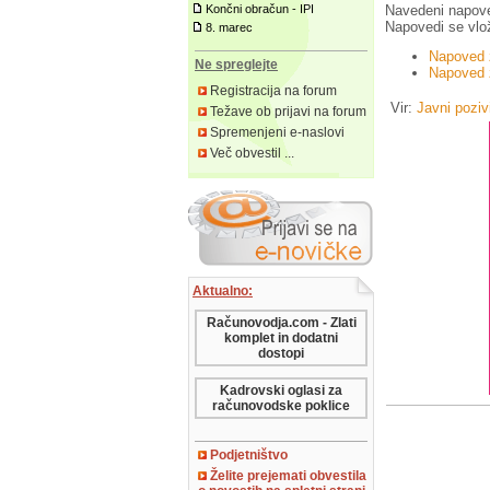
Navedeni napovedi
Končni obračun - IPI
Napovedi se vlož
8. marec
Napoved 
Ne spreglejte
Napoved 
Registracija na forum
Vir:
Javni poziv
Težave ob prijavi na forum
Spremenjeni e-naslovi
Več obvestil ...
Aktualno:
Računovodja.com - Zlati
komplet in dodatni
dostopi
Kadrovski oglasi za
računovodske poklice
Podjetništvo
Želite prejemati obvestila