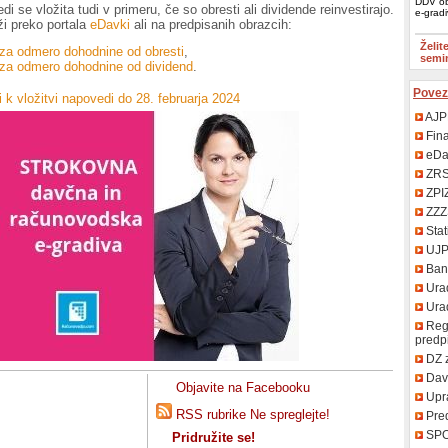
DDV ob
 se vložita tudi v primeru, če so obresti ali dividende reinvestirajo.
e-grad
i preko portala
eDavki
ali na predpisanih obrazcih:
Želit
za odmero dohodnine od obresti
,
semi
za odmero dohodnine od dividend
.
Povez
i k vložitvi napovedi do 28. februarja 2024
AJP
Fin
eDa
ZR
ZPI
ZZZ
Stat
UJ
Bank
Urad
Uradn
Regi
predp
DZ 
Davč
Objavite na Facebooku
Upr
RSS rubrike Ne spreglejte!
Pred
SP
Pridružite se!