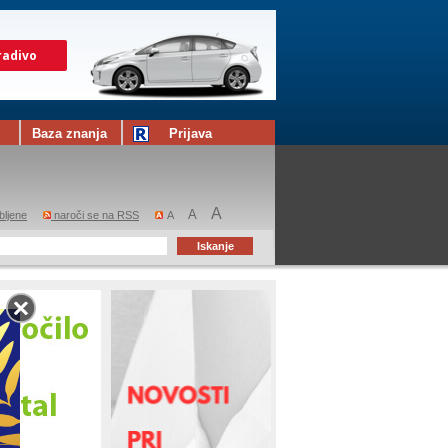
Baza znanja
Prijava
A
A
bljene
naroči se na RSS
A