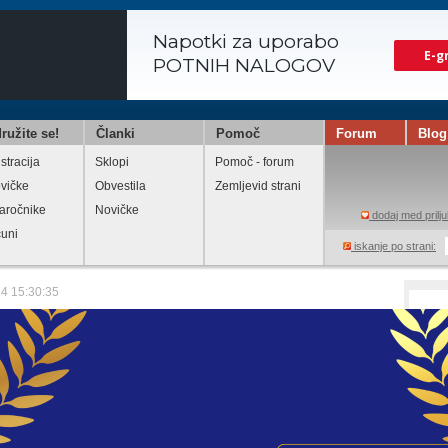
ružite se!
Članki
Pomoč
Forum
Blog
stracija
Sklopi
Pomoč - forum
vičke
Obvestila
Zemljevid strani
aročnike
Novičke
dodaj med prilju
čuni
iskanje po strani:
24 15:30:35
iv k vložitvi napovedi za odmero
 od obresti in Napoved za odmero
e od dividend