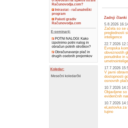
o novostih na spletni strani
Računovodja.com?
Intrastat - računalniški
program
Zadnji članki 
Paketi gradiv
Računovodja.com
5.8.2026 16:1
Začela so se u
E-seminarji:
preglednosti 
inteligence
POTNI NALOGI: Kako
izpolnimo potni nalog in
22.7.2026 12:
obračun potnih stroškov?
Evropska komi
Obračunavanje plač in
obveznostih g
drugih osebnih prejemkov
ponudnike in u
umetnointelig
17.7.2026 15:
Koledar:
V javni obrav
Mesečni koledarčki
dostopnosti go
osnovnih plačn
10.7.2026 14:
Objavljene so
evidenčnih nar
10.7.2026 14:
eLastovka za 
tujino