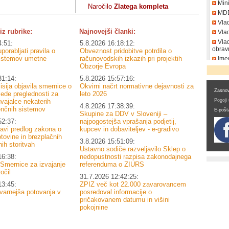
Mini
Naročilo
Zlatega kompleta
MD
Vla
iz rubrike:
Najnovejši članki:
Vlad
Vlad
4:51:
5.8.2026 16:18:12:
obrav
porabljati pravila o
Obveznost pridobitve potrdila o
sistemov umetne
računovodskih izkazih pri projektih
Imen
DDV
Obzorje Evropa
31:14:
5.8.2026 15:57:16:
sija objavila smernice o
Okvirni načrt normativne dejavnosti za
Zasnov
lede preglednosti za
leto 2026
Pogoji
vajalce nekaterih
4.8.2026 17:38:39:
enčnih sistemov
E-pošt
Skupine za DDV v Sloveniji –
52:37:
najpogostejša vprašanja podjetij,
navi predlog zakona o
kupcev in dobaviteljev - e-gradivo
tovine in brezplačnih
3.8.2026 15:51:09:
ih storitvah
Ustavno sodiče razveljavilo Sklep o
16:38:
nedopustnosti razpisa zakonodajnega
 Smernice za izvajanje
referenduma o ZIURS
očil
31.7.2026 12:42:25:
13:45:
ZPIZ več kot 22.000 zavarovancem
varnejša potovanja v
posredoval informacije o
pričakovanem datumu in višini
pokojnine