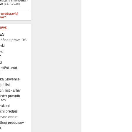
računa in knjiženja -
ivo
(31.7.2026)
e predstaviti
nar?
ave:
ES
ančna uprava RS
vki
SZ
Z
S
istični urad
P
a Slovenije
ni list
i list - arhiv
ster pravnih
isov
zakoni
ni predpisi
avne enote
logi predpisov
OT