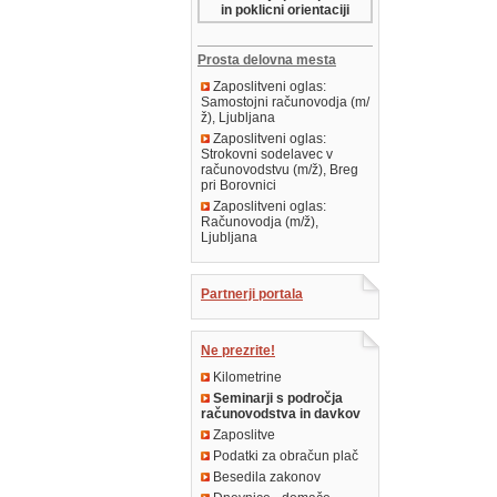
in poklicni orientaciji
Prosta delovna mesta
Zaposlitveni oglas:
Samostojni računovodja (m/
ž), Ljubljana
Zaposlitveni oglas:
Strokovni sodelavec v
računovodstvu (m/ž), Breg
pri Borovnici
Zaposlitveni oglas:
Računovodja (m/ž),
Ljubljana
Partnerji portala
Ne prezrite!
Kilometrine
Seminarji s področja
računovodstva in davkov
Zaposlitve
Podatki za obračun plač
Besedila zakonov