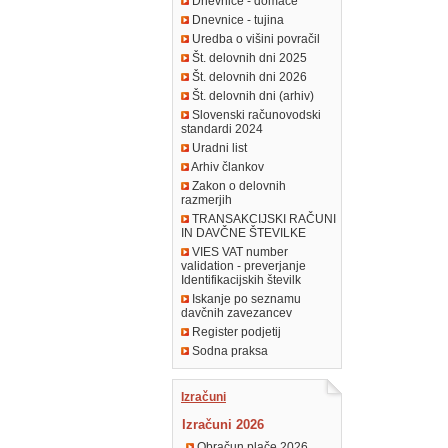
Dnevnice - domače
Dnevnice - tujina
Uredba o višini povračil
Št. delovnih dni 2025
Št. delovnih dni 2026
Št. delovnih dni (arhiv)
Slovenski računovodski
standardi 2024
Uradni list
Arhiv člankov
Zakon o delovnih
razmerjih
TRANSAKCIJSKI RAČUNI
IN DAVČNE ŠTEVILKE
VIES VAT number
validation - preverjanje
Identifikacijskih številk
Iskanje po seznamu
davčnih zavezancev
Register podjetij
Sodna praksa
Izračuni
Izračuni 2026
Obračun plače 2026