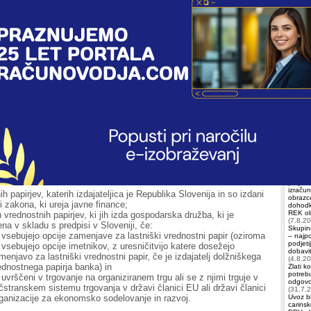
eglejte
Natisni
v napovedi je 28. 2. 2024
Iščete 
nec,
rezident in nerezident
, ki je v letu 2023 dosegel obresti
na denarne depozite pri bankah in hranilnicah, ustanovljenih v
Račun
niji in pri bankah drugih držav članic EU) in davčni zavezanec,
Vezenš
Domža
rezident
, ki je v letu 2023 dosegel dividende, mora vložiti Napoved
dnine od obresti za leto 2023 oz. Napoved za odmero dohodnine
leto 2023 najpozneje
do 28. februarja 2024
pri finančnem uradu.
Račun
di se vložita, kadar obresti oz. dividende izplača oseba, ki ni
Zeus
,
za obresti, dosežene z odstopom ali poplačilom prevzete terjatve,
Izobr
enih z vračilom naknadnega vplačila družbeniku, ki ga ni vplačal in
govega vračila pridobil s pridobitivijo deleža, in za obresti, ki jih
Plače:
t
od:
in drug
prejemk
izračun
h papirjev, katerih izdajateljica je Republika Slovenija in so izdani
obrazce
i zakona, ki ureja javne finance;
dohodk
REK obr
h vrednostnih papirjev, ki jih izda gospodarska družba, ki je
(7.8.2
ena v skladu s predpisi v Sloveniji, če:
Skupin
 vsebujejo opcije zamenjave za lastniški vrednostni papir (oziroma
– najp
podjeti
 vsebujejo opcije imetnikov, z uresničitvijo katere dosežejo
dobavit
menjavo za lastniški vrednostni papir, če je izdajatelj dolžniškega
(4.8.2
ednostnega papirja banka) in
Zlati k
potrebu
 uvrščeni v trgovanje na organiziranem trgu ali se z njimi trguje v
odgovor
čstranskem sistemu trgovanja v državi članici EU ali državi članici
(31.7.
ganizacije za ekonomsko sodelovanje in razvoj.
Uvoz bl
carinsk