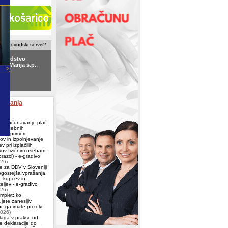
računovodski servis?
ovodstvo
ek Marija s.p.
,
le
ovodski servis
 Ljubljana
aževanja
 Obračunavanje plač
ih osebnih
ov (primeri
ov in izpolnjevanje
v pri izplačilih
ov fizičnim osebam -
azci) - e-gradivo
026)
e za DDV v Sloveniji
ogostejša vprašanja
j, kupcev in
eljev - e-gradivo
026)
omplet: ko
jete zanesljiv
, ga imate pri roki
2026)
aga v praksi: od
e deklaracije do