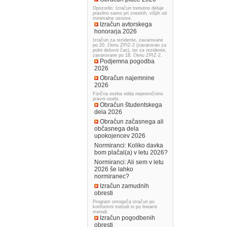
Opozorilo: Izračun trenutno deluje
pravilno samo pri zneskih, višjih od
minimalne osnove.
Izračun avtorskega
honorarja 2026
Izračun za rezidente, zavarovane
po 20. členu ZPIZ-2 (zavarovan za
polni delovni čas), ter za rezidente,
zavarovane po 18. členu ZPIZ-2.
Podjemna pogodba
2026
Obračun najemnine
2026
Fizična oseba odda nepremičnino
pravni osebi.
Obračun študentskega
dela 2026
Obračun začasnega ali
občasnega dela
upokojencev 2026
Normiranci: Koliko davka
bom plačal(a) v letu 2026?
Normiranci: Ali sem v letu
2026 še lahko
normiranec?
Izračun zamudnih
obresti
Program omogoča izračun po
konformni metodi in po linearni
metodi.
Izračun pogodbenih
obresti