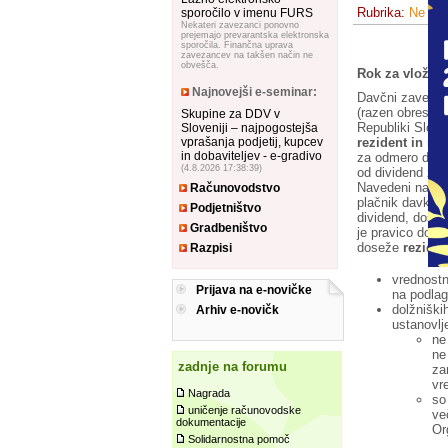
Rubrika:
Ne spr
sporočilo v imenu FURS
Nekateri zavezanci ponovno
prejemajo prevarantska elektronska
sporočila. Finančna uprava
zavezancev na takšen način ne
obvešča.
Rok za vložite
Najnovejši e-seminar:
Davčni zaveza
(razen obresti 
Skupine za DDV v
Republiki Slove
Sloveniji – najpogostejša
rezident in ne
vprašanja podjetij, kupcev
in dobaviteljev - e-gradivo
za odmero doho
(4.8.2026 17:38:39)
od dividend za 
Navedeni napove
Računovodstvo
plačnik davka, 
Podjetništvo
dividend, dosež
Gradbeništvo
je pravico do nje
doseže
reziden
Razpisi
vrednostni
Prijava na e-novičke
na podlag
dolžniški
Arhiv e-novičk
ustanovlj
ne
ne
zadnje na forumu
za
vr
Nagrada
so
uničenje računovodske
ve
dokumentacije
Or
Solidarnostna pomoč