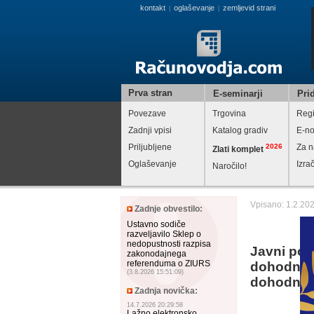
kontakt
oglaševanje
zemljevid strani
|
|
Prva stran
E-seminarji
Prid
Povezave
Trgovina
Regi
Zadnji vpisi
Katalog gradiv
E-no
Priljubljene
2026
Za n
Zlati komplet
Oglaševanje
Izra
Naročilo!
Vpisano: 1.2.20
Zadnje obvestilo:
Ustavno sodiče
razveljavilo Sklep o
nedopustnosti razpisa
Javni poz
zakonodajnega
referenduma o ZIURS
dohodnine
(3.8.2026 15:51:09)
dohodnin
Zadnja novička:
14.7.2026 20:29:58
Lažno elektronsko