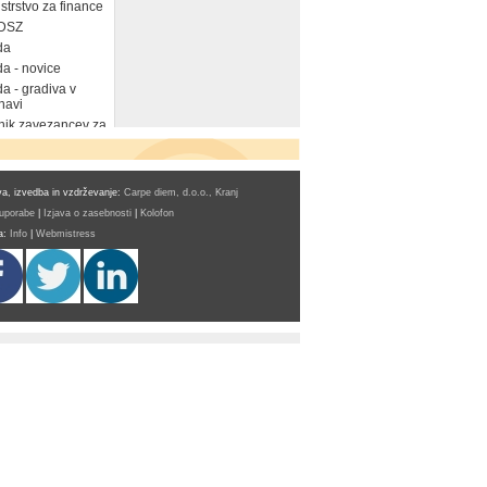
strstvo za finance
DSZ
da
a - novice
a - gradiva v
navi
ik zavezancev za
a, izvedba in vzdrževanje:
Carpe diem, d.o.o., Kranj
 uporabe
|
Izjava o zasebnosti
|
Kolofon
a:
Info
|
Webmistress