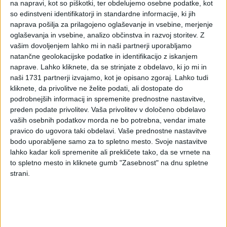
na napravi, kot so piškotki, ter obdelujemo osebne podatke, kot
so edinstveni identifikatorji in standardne informacije, ki jih
naprava pošilja za prilagojeno oglaševanje in vsebine, merjenje
oglaševanja in vsebine, analizo občinstva in razvoj storitev.
Z
vašim dovoljenjem lahko mi in naši partnerji uporabljamo
natančne geolokacijske podatke in identifikacijo z iskanjem
naprave. Lahko kliknete, da se strinjate z obdelavo, ki jo mi in
naši 1731 partnerji izvajamo, kot je opisano zgoraj. Lahko tudi
kliknete, da privolitve ne želite podati, ali dostopate do
podrobnejših informacij in spremenite prednostne nastavitve,
preden podate privolitev.
Vaša privolitev v določeno obdelavo
vaših osebnih podatkov morda ne bo potrebna, vendar imate
pravico do ugovora taki obdelavi. Vaše prednostne nastavitve
bodo uporabljene samo za to spletno mesto. Svoje nastavitve
lahko kadar koli spremenite ali prekličete tako, da se vrnete na
to spletno mesto in kliknete gumb "Zasebnost" na dnu spletne
strani.
PRVA STRAN
NE SPREGLEJTE
Vpisano: 19. december 2023 ob 12:48