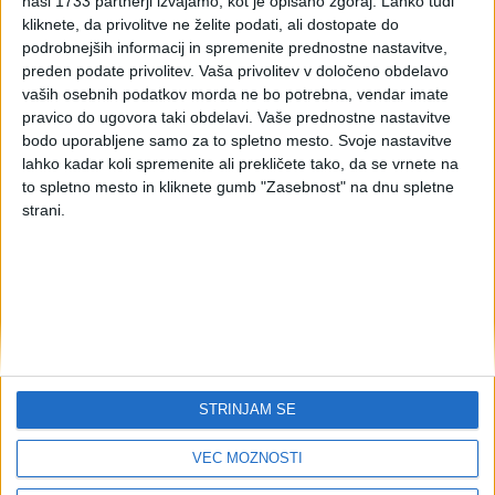
naši 1733 partnerji izvajamo, kot je opisano zgoraj. Lahko tudi
držav za pranje denarja
kliknete, da privolitve ne želite podati, ali dostopate do
podrobnejših informacij in spremenite prednostne nastavitve,
ali financiranje terorizma
preden podate privolitev.
Vaša privolitev v določeno obdelavo
vaših osebnih podatkov morda ne bo potrebna, vendar imate
pravico do ugovora taki obdelavi. Vaše prednostne nastavitve
bodo uporabljene samo za to spletno mesto. Svoje nastavitve
Objavljen je nov seznam držav, v zvezi s katerimi
lahko kadar koli spremenite ali prekličete tako, da se vrnete na
obstaja visoko in povečano tveganje za pojav pranja
to spletno mesto in kliknete gumb "Zasebnost" na dnu spletne
denarja ali financiranja terorizma.
strani.
Na seznam Projektne skupine za finančno ukrepanje
(angleško Financial Action Task Force - FATF) je
dodana
Bolgarija
ter
umaknjene Albanija, Jordanija, Kajmanski
otoki in Panama
.
Bolgarija
je tako na skupnem seznamu tveganih držav
nova
,
Albanije
pa na skupnem seznamu tveganih držav
ni
več
.
Jordanija, Kajmanski otoki in Panama
so sicer
STRINJAM SE
umaknjene s seznama FATF, so pa zaradi njihove uvrstitve
na druge sezname
še vedno uvrščene
na skupnem
VEČ MOŽNOSTI
seznamu tveganih držav.