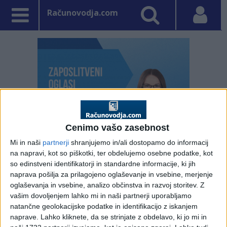
Računovodja.com
Cenimo vašo zasebnost
Mi in naši
partnerji
shranjujemo in/ali dostopamo do informacij
na napravi, kot so piškotki, ter obdelujemo osebne podatke, kot
so edinstveni identifikatorji in standardne informacije, ki jih
naprava pošilja za prilagojeno oglaševanje in vsebine, merjenje
PRVA STRAN
NE SPREGLEJTE
oglaševanja in vsebine, analizo občinstva in razvoj storitev.
Z
vašim dovoljenjem lahko mi in naši partnerji uporabljamo
Vpisano: 3. november 2023 ob 11:26
natančne geolokacijske podatke in identifikacijo z iskanjem
Nov seznam tveganih
naprave. Lahko kliknete, da se strinjate z obdelavo, ki jo mi in