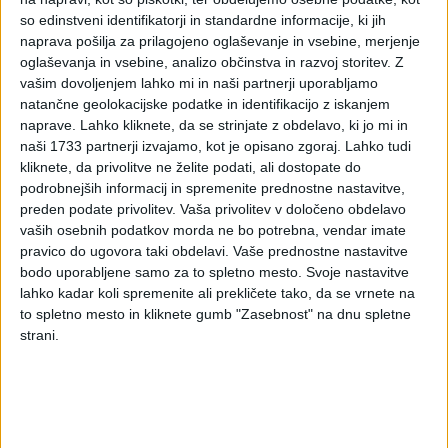
davčne obveznosti po 1.
so edinstveni identifikatorji in standardne informacije, ki jih
naprava pošilja za prilagojeno oglaševanje in vsebine, merjenje
in 2. točki drugega
oglaševanja in vsebine, analizo občinstva in razvoj storitev.
Z
vašim dovoljenjem lahko mi in naši partnerji uporabljamo
odstavka 100. člena
natančne geolokacijske podatke in identifikacijo z iskanjem
naprave. Lahko kliknete, da se strinjate z obdelavo, ki jo mi in
ZDoh-2
naši 1733 partnerji izvajamo, kot je opisano zgoraj. Lahko tudi
kliknete, da privolitve ne želite podati, ali dostopate do
podrobnejših informacij in spremenite prednostne nastavitve,
preden podate privolitev.
Vaša privolitev v določeno obdelavo
Splošno o davčni obveznosti fizičnih oseb v primeru
vaših osebnih podatkov morda ne bo potrebna, vendar imate
odsvojitve kapitala
pravico do ugovora taki obdelavi. Vaše prednostne nastavitve
bodo uporabljene samo za to spletno mesto. Svoje nastavitve
Odlog ugotavljanja davčne obveznosti po 1. in 2. točki
lahko kadar koli spremenite ali prekličete tako, da se vrnete na
drugega odstavka 100. člena ZDoh-2
- Podrobnejši opis
to spletno mesto in kliknete gumb "Zasebnost" na dnu spletne
(FURS)
strani.
Dohodnina od dobička iz kapitala je strogo osebni davek, kar
pomeni, da jo plačuje vsak zavezanec zase in za plačilo
prevzema odgovornost. Davčni zavezanec je odsvojitelj
kapitala.