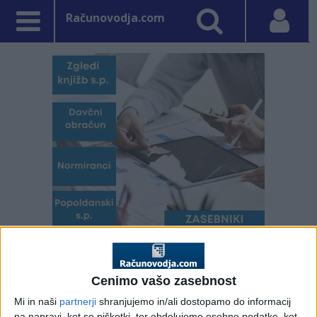
Računovodja.com
PRVA STRAN
DAVKI
Vpisano: 25. april 2025 ob 7:29
Cenimo vašo zasebnost
Odlog ugotavljanja
Mi in naši
partnerji
shranjujemo in/ali dostopamo do informacij
na napravi, kot so piškotki, ter obdelujemo osebne podatke, kot