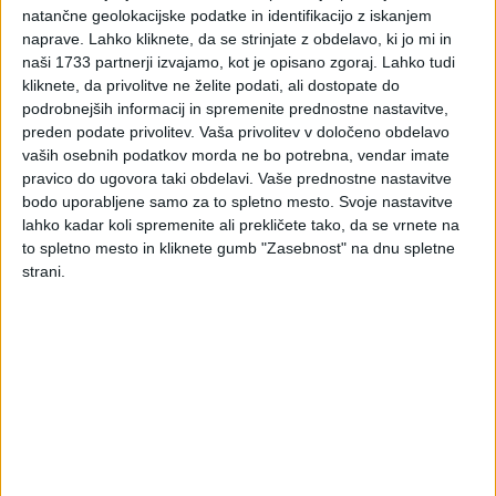
natančne geolokacijske podatke in identifikacijo z iskanjem
naprave. Lahko kliknete, da se strinjate z obdelavo, ki jo mi in
Splošna uredba (GDPR) postavlja enotna pravila za
naši 1733 partnerji izvajamo, kot je opisano zgoraj. Lahko tudi
varstvo osebnih podatkov v EU, nekatera vsebinska in
kliknete, da privolitve ne želite podati, ali dostopate do
postopkovna vprašanja pa lahko posebej uredijo
podrobnejših informacij in spremenite prednostne nastavitve,
države članice.
preden podate privolitev.
Vaša privolitev v določeno obdelavo
Ta področja ureja novi
Zakon o varstvu osebnih
vaših osebnih podatkov morda ne bo potrebna, vendar imate
podatkov (Uradni list RS št. 163/22; ZVOP-2), ki se
pravico do ugovora taki obdelavi. Vaše prednostne nastavitve
uporablja s 26.1. 2023 – s tem preneha veljati ZVOP-1.
bodo uporabljene samo za to spletno mesto. Svoje nastavitve
lahko kadar koli spremenite ali prekličete tako, da se vrnete na
Na tej strani najdete bistvene informacije o ZVOP-2 in
to spletno mesto in kliknete gumb "Zasebnost" na dnu spletne
povezave na obrazložitve in dodatna gradiva:
strani.
Kaj ureja ZVOP-2?
Nacionalni predpis lahko glede na določbe Splošne uredbe
uredi določena
vsebinska področja
, kot so uporaba
zdravstvenih, biometrijskih in genskih podatkov, nekatere
postopkovne vidike
(npr. postopek izrekanja sankcij in
pravna sredstva) ter
relacijo do drugih področij in pravic
(npr. dostop do informacij javnega značaja, uporaba osebnih