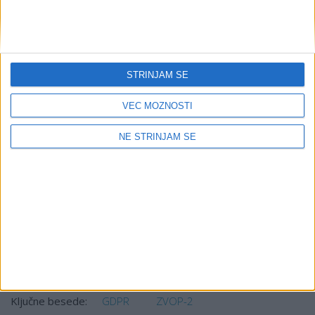
podatkov v raziskovalne, arhivske in statistične namene).
Poleg tega ureja
dodatne pogoje za pooblaščene osebe
za varstvo podatkov
, spreminja ureditev
videonadzora
,
zagotavljanja
sledljivosti
in nekatera druga področja.
ZVOP-2 pa ne sme spreminjati določb Splošne uredbe, saj
STRINJAM SE
se mora uredba neposredno uporabljati. Upoštevati je
treba, da veljata tako Splošne uredba kot ZVOP-2, zato je
VEČ MOŽNOSTI
tudi določbe ZVOP-2 treba brati v luči Splošne uredbe.
NE STRINJAM SE
Besedilo zakona je dostopno na tej
povezavi
.
Kdaj stopijo obveznosti po ZVOP-2 v veljavo in kakšne
so prehodne določbe?
Kje dobimo več informacij o posameznih področjih, ki
jih ureja ZVOP-2?
Primerjava določb ZVOP-1 in ZVOP-2: kaj se
spreminja?
Vir:
Informacijski pooblaščenec
GDPR
ZVOP-2
Ključne besede: