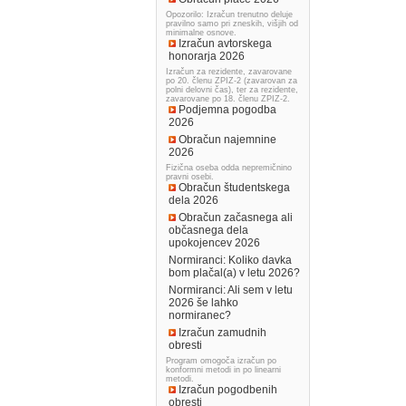
Opozorilo: Izračun trenutno deluje
pravilno samo pri zneskih, višjih od
minimalne osnove.
Izračun avtorskega
honorarja 2026
Izračun za rezidente, zavarovane
po 20. členu ZPIZ-2 (zavarovan za
polni delovni čas), ter za rezidente,
zavarovane po 18. členu ZPIZ-2.
Podjemna pogodba
2026
Obračun najemnine
2026
Fizična oseba odda nepremičnino
pravni osebi.
Obračun študentskega
dela 2026
Obračun začasnega ali
občasnega dela
upokojencev 2026
Normiranci: Koliko davka
bom plačal(a) v letu 2026?
Normiranci: Ali sem v letu
2026 še lahko
normiranec?
Izračun zamudnih
obresti
Program omogoča izračun po
konformni metodi in po linearni
metodi.
Izračun pogodbenih
obresti