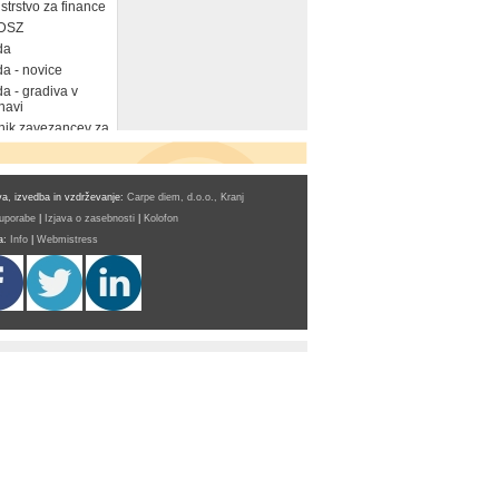
strstvo za finance
DSZ
da
a - novice
a - gradiva v
navi
ik zavezancev za
a, izvedba in vzdrževanje:
Carpe diem, d.o.o., Kranj
 uporabe
|
Izjava o zasebnosti
|
Kolofon
a:
Info
|
Webmistress