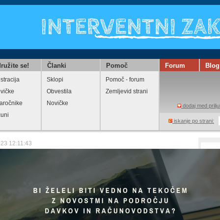
ružite se!
Članki
Pomoč
Forum
Blog
stracija
Sklopi
Pomoč - forum
vičke
Obvestila
Zemljevid strani
aročnike
Novičke
dodaj med prilju
čuni
iskanje po strani:
023 12:11:43
 delodajalcev obrti in podjetnikov
 (ZDOPS) vabi na spletno predstavitev nove
VNE POGODBE ZA OBRT IN
IŠTVO