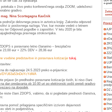
ki uri ter čas za vprašanja
DDV ob
e-grad
o potekala v živo preko konferenčnega orodja ZOOM, udeleženci
porabno gradivo.
Želit
semi
: mag. Nina Scortegagna Kavčnik
za področje delovnega prava in avtorica knjig: Zakonita odpoved
Povez
litvi iz poslovnega razloga; Vse, kar morate vedeti o letnem
esu ter Odpoved pogodbe o zaposlitvi. V letu 2020 je bila
AJP
najuglednejšega pravnega strokovnjaka.
Fin
eDa
ZR
ZDOPS s poravnano letno članarino – brezplačno
ZPI
ne 23,00 eur + 22% DDV = 28,06 eur
ZZZ
Stat
 vsebine predstavitve in poravnava kotizacije
tukaj
.
UJ
stavitev:
Bank
zna do najkasneje 24.5.2023 preko e-prijavnice:
Urad
.gle/DYU63a53nDoYcYdWA
Uradn
te prijave (in predhodno poravnane kotizacije tistih, ki niso člani
Regi
 na dan predavanja ob 10.00 uri po elektronski pošti prejeli gradivo
predp
povezavo na dogodek
.
DZ 
 še niste člani ZDOPS, vabimo, da si pogledate prednosti članstva,
Davč
im:
Upr
Pred
ravna pomoč prilagojena specifičnim izzivom dejavnosti
ev obrti in podjetništva,
SP