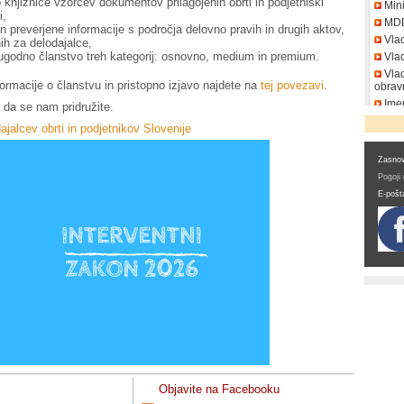
 knjižnice vzorcev dokumentov prilagojenih obrti in podjetniški
Mini
i,
MD
in preverjene informacije s področja delovno pravih in drugih aktov,
Vla
h za delodajalce,
godno članstvo treh kategorij: osnovno, medium in premium.
Vlad
Vlad
ormacije o članstvu in pristopno izjavo najdete na
tej povezavi
.
obrav
Imen
i da se nam pridružite.
DDV
ajalcev obrti in podjetnikov Slovenije
Zasnov
Pogoji
E-pošt
Objavite na Facebooku