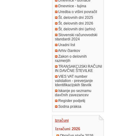
Dnevnice - domače
Dnevnice - tujina
Uredba o višini povračil
Št. delovnih dni 2025
Št. delovnih dni 2026
Št. delovnih dni (arhiv)
Slovenski računovodski
standardi 2024
Uradni list
Arhiv člankov
Zakon o delovnih
razmerjih
TRANSAKCIJSKI RAČUNI
IN DAVČNE ŠTEVILKE
VIES VAT number
validation - preverjanje
Identifikacijskih številk
Iskanje po seznamu
davčnih zavezancev
Register podjetij
Sodna praksa
Izračuni
Izračuni 2026
Obračun plače 2026