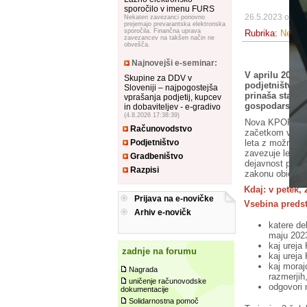
sporočilo v imenu FURS
26.5.2023 ob 11
Nekateri zavezanci ponovno
prejemajo prevarantska elektronska
sporočila. Finančna uprava
Rubrika:
Ne spr
zavezancev na takšen način ne
obvešča.
Najnovejši e-seminar:
V aprilu 2023 
Skupine za DDV v
podjetništvo (
Sloveniji – najpogostejša
prinaša stabil
vprašanja podjetij, kupcev
gospodarstvo 
in dobaviteljev - e-gradivo
(4.8.2026 17:38:39)
Nova KPOP je bi
Računovodstvo
začetkom veljav
leta z možnostj
Podjetništvo
zavezuje le del
Gradbeništvo
dejavnost po Ur
Razpisi
zakonu običajno
Kdaj: v petek, 
Prijava na e-novičke
Vsebina predst
Arhiv e-novičk
katere de
maju 202
kaj ureja
zadnje na forumu
kaj ureja
kaj morajo
Nagrada
razmerjih
uničenje računovodske
odgovori 
dokumentacije
Solidarnostna pomoč