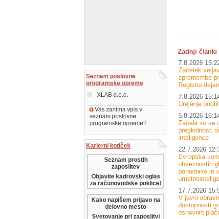
Zadnji članki 
7.8.2026 15:2
Začetek velj
Seznam poslovne
spremembe pri
programske opreme
Registra dejan
XLAB d.o.o.
7.8.2026 15:1
Urejanje poobl
Vas zanima vpis v
5.8.2026 16:1
seznam poslovne
Začela so se u
programske opreme?
preglednosti 
inteligence
Karierni kotiček
22.7.2026 12:
Evropska komi
Seznam prostih
obveznostih g
zaposlitev
ponudnike in u
Objavite kadrovski oglas
umetnointelig
za računovodske poklice!
17.7.2026 15:
V javni obrav
Kako napišem prijavo na
dostopnosti go
delovno mesto
osnovnih plačn
Svetovanje pri zaposlitvi