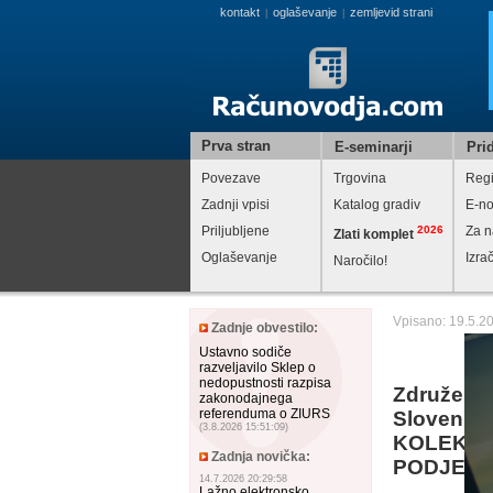
kontakt
oglaševanje
zemljevid strani
|
|
Prva stran
E-seminarji
Prid
Povezave
Trgovina
Regi
Zadnji vpisi
Katalog gradiv
E-no
Priljubljene
2026
Za n
Zlati komplet
Oglaševanje
Izra
Naročilo!
Vpisano: 19.5.2
Zadnje obvestilo:
Ustavno sodiče
razveljavilo Sklep o
nedopustnosti razpisa
Združenje
zakonodajnega
referenduma o ZIURS
Slovenije
(3.8.2026 15:51:09)
KOLEKTI
Zadnja novička:
PODJETN
14.7.2026 20:29:58
Lažno elektronsko