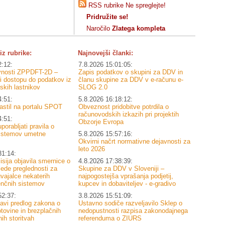
RSS rubrike Ne spreglejte!
Pridružite se!
Naročilo
Zlatega kompleta
iz rubrike:
Najnovejši članki:
2:12:
7.8.2026 15:01:05:
avnosti ZPPDFT-2D –
Zapis podatkov o skupini za DDV in
 dostopu do podatkov iz
članu skupine za DDV v e-računu e-
skih lastnikov
SLOG 2.0
4:51:
5.8.2026 16:18:12:
astil na portalu SPOT
Obveznost pridobitve potrdila o
računovodskih izkazih pri projektih
4:51:
Obzorje Evropa
porabljati pravila o
sistemov umetne
5.8.2026 15:57:16:
Okvirni načrt normativne dejavnosti za
leto 2026
31:14:
sija objavila smernice o
4.8.2026 17:38:39:
lede preglednosti za
Skupine za DDV v Sloveniji –
vajalce nekaterih
najpogostejša vprašanja podjetij,
enčnih sistemov
kupcev in dobaviteljev - e-gradivo
52:37:
3.8.2026 15:51:09:
navi predlog zakona o
Ustavno sodiče razveljavilo Sklep o
tovine in brezplačnih
nedopustnosti razpisa zakonodajnega
ih storitvah
referenduma o ZIURS