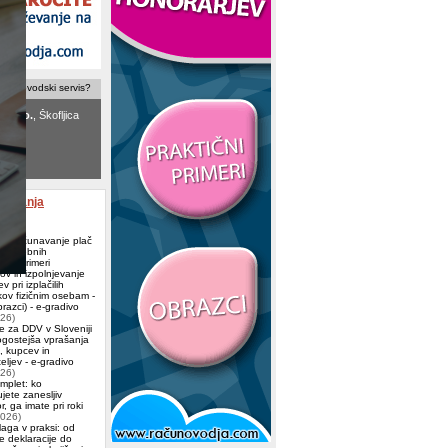
računovodski servis?
d.o.o.
, Škofljica
ovodstvo
ek Marija s.p.
,
le
aževanja
 Obračunavanje plač
ih osebnih
ov (primeri
ov in izpolnjevanje
v pri izplačilih
ov fizičnim osebam -
azci) - e-gradivo
026)
e za DDV v Sloveniji
ogostejša vprašanja
j, kupcev in
eljev - e-gradivo
026)
omplet: ko
jete zanesljiv
, ga imate pri roki
2026)
aga v praksi: od
e deklaracije do