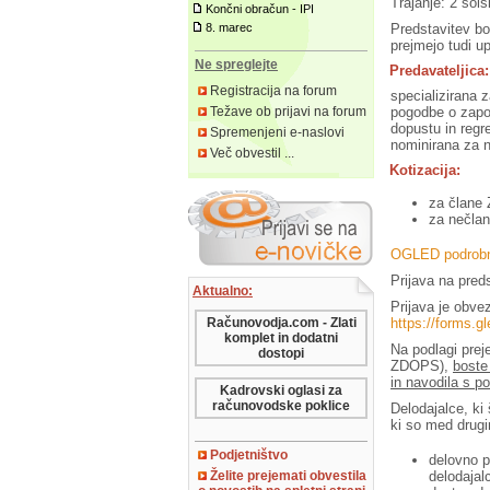
Trajanje: 2 šols
Končni obračun - IPI
Predstavitev b
8. marec
prejmejo tudi u
Ne spreglejte
Predavateljica
Registracija na forum
specializirana 
pogodbe o zapos
Težave ob prijavi na forum
dopustu in regr
Spremenjeni e-naslovi
nominirana za 
Več obvestil ...
Kotizacija:
za člane 
za nečla
OGLED podrobne
Prijava na pred
Aktualno:
Prijava je obve
Računovodja.com - Zlati
https://forms
komplet in dodatni
Na podlagi preje
dostopi
ZDOPS),
boste
in navodila s 
Kadrovski oglasi za
računovodske poklice
Delodajalce, ki
ki so med drug
Podjetništvo
delovno p
delodajalc
Želite prejemati obvestila