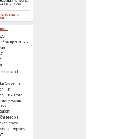
računa in knjiženja -
ivo
(31.7.2026)
e predstaviti
nar?
ave:
ES
ančna uprava RS
vki
SZ
Z
S
istični urad
P
a Slovenije
ni list
i list - arhiv
ster pravnih
isov
zakoni
ni predpisi
avne enote
logi predpisov
OT