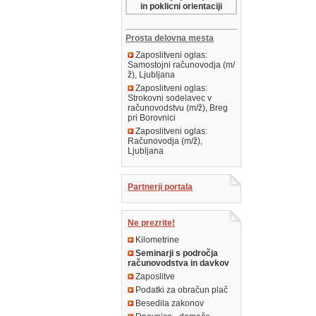
in poklicni orientaciji
Prosta delovna mesta
Zaposlitveni oglas:
Samostojni računovodja (m/
ž), Ljubljana
Zaposlitveni oglas:
Strokovni sodelavec v
računovodstvu (m/ž), Breg
pri Borovnici
Zaposlitveni oglas:
Računovodja (m/ž),
Ljubljana
Partnerji portala
Ne prezrite!
Kilometrine
Seminarji s področja
računovodstva in davkov
Zaposlitve
Podatki za obračun plač
Besedila zakonov