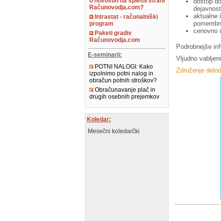
o novostih na spletni strani
dostop do
Računovodja.com?
dejavnost
aktualne 
Intrastat - računalniški
pomembni
program
cenovno u
Paketi gradiv
Računovodja.com
Podrobnejše inf
E-seminarji:
Vljudno vabljen
POTNI NALOGI: Kako
Združenje delod
izpolnimo potni nalog in
obračun potnih stroškov?
Obračunavanje plač in
drugih osebnih prejemkov
Koledar:
Mesečni koledarčki