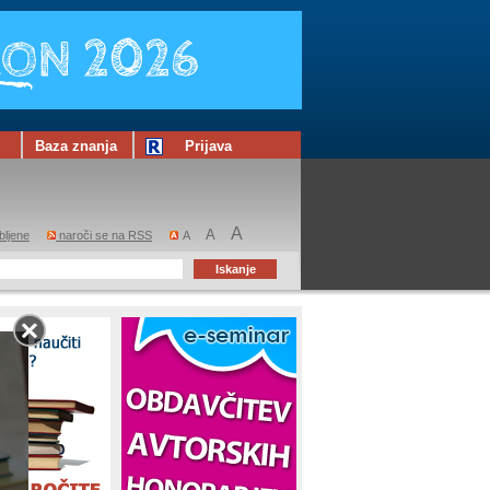
Baza znanja
Prijava
A
A
bljene
naroči se na RSS
A