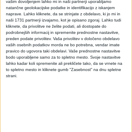
vašim dovoljenjem lahko mi in naši partnerji uporabljamo
dohodnine od obresti na
natančne geolokacijske podatke in identifikacijo z iskanjem
naprave. Lahko kliknete, da se strinjate z obdelavo, ki jo mi in
denarne depozite pri
naši 1731 partnerji izvajamo, kot je opisano zgoraj. Lahko tudi
kliknete, da privolitve ne želite podati, ali dostopate do
bankah in hranilnicah,
podrobnejših informacij in spremenite prednostne nastavitve,
preden podate privolitev.
Vaša privolitev v določeno obdelavo
ustanovljenih v Republiki
vaših osebnih podatkov morda ne bo potrebna, vendar imate
pravico do ugovora taki obdelavi. Vaše prednostne nastavitve
Sloveniji ter v drugih
bodo uporabljene samo za to spletno mesto. Svoje nastavitve
lahko kadar koli spremenite ali prekličete tako, da se vrnete na
državah članicah EU za
to spletno mesto in kliknete gumb "Zasebnost" na dnu spletne
strani.
leto 2022
Javni poziv k vložitvi napovedi za odmero dohodnine.
Rok za vložitev napovedi je 28. 2. 2023
Davčni zavezanec rezident, ki je v letu 2022 dosegel obresti