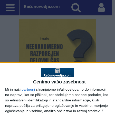
Računovodja.com
Cenimo vašo zasebnost
PRVA STRAN
DAVKI
Mi in naši
partnerji
shranjujemo in/ali dostopamo do informacij
na napravi, kot so piškotki, ter obdelujemo osebne podatke, kot
so edinstveni identifikatorji in standardne informacije, ki jih
Vpisano: 15. februar 2023 ob 9:46
naprava pošilja za prilagojeno oglaševanje in vsebine, merjenje
Napoved za odmero
oglaševanja in vsebine, analizo občinstva in razvoj storitev.
Z