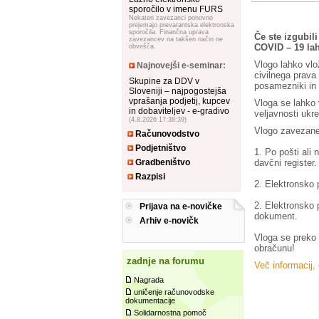
sporočilo v imenu FURS
Nekateri zavezanci ponovno
prejemajo prevarantska elektronska
sporočila. Finančna uprava
Če ste izgubil
zavezancev na takšen način ne
COVID – 19 lah
obvešča.
Vlogo lahko vlo
Najnovejši e-seminar:
civilnega prava
Skupine za DDV v
posamezniki in 
Sloveniji – najpogostejša
vprašanja podjetij, kupcev
Vloga se lahko 
in dobaviteljev - e-gradivo
veljavnosti ukr
(4.8.2026 17:38:39)
Vlogo zavezane
Računovodstvo
Podjetništvo
1. Po pošti ali
davčni register.
Gradbeništvo
Razpisi
2. Elektronsko 
2. Elektronsko 
Prijava na e-novičke
dokument.
Arhiv e-novičk
Vloga se preko
obračunu!
zadnje na forumu
Več informacij,
Nagrada
uničenje računovodske
dokumentacije
Solidarnostna pomoč