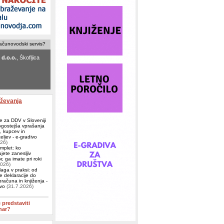
računovodski servis?
d.o.o.
, Škofljica
ovodski servis
 Ljubljana
aževanja
e za DDV v Sloveniji
ogostejša vprašanja
j, kupcev in
eljev - e-gradivo
026)
omplet: ko
jete zanesljiv
, ga imate pri roki
2026)
aga v praksi: od
e deklaracije do
računa in knjiženja -
ivo
(31.7.2026)
e predstaviti
nar?