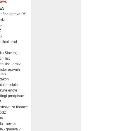
ave:
ES
ančna uprava RS
vki
SZ
Z
S
istični urad
P
a Slovenije
ni list
i list - arhiv
ster pravnih
isov
zakoni
ni predpisi
avne enote
logi predpisov
OT
strstvo za finance
DSZ
da
a - novice
a - gradiva v