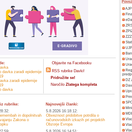
Povez
AJP
Fin
eDa
ZR
ZPI
ZZZ
Stat
UJ
Bank
Urad
de:
Objavite na Facebooku
Uradn
davka
Regi
RSS rubrike Davki!
o davka zaradi epidemije
predp
19
Pridružite se!
DZ 
davka zaradi epidemije
Naročilo
Zlatega kompleta
19
Davč
lo davka
Upr
Pred
SP
iz rubrike:
Najnovejši članki:
Mini
28:32:
5.8.2026 16:18:12:
MD
premembah in dopolnitvah
Obveznost pridobitve potrdila o
Vla
zvajanju Zakona o
računovodskih izkazih pri projektih
opku
Obzorje Evropa
Vlad
Vlad
27:59:
5.8.2026 16:14:51: