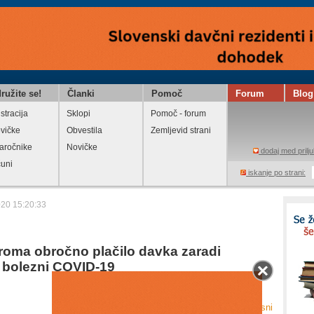
ružite se!
Članki
Pomoč
Forum
Blog
stracija
Sklopi
Pomoč - forum
vičke
Obvestila
Zemljevid strani
aročnike
Novičke
dodaj med prilju
čuni
iskanje po strani:
020 15:20:33
roma obročno plačilo davka zaradi
 bolezni COVID-19
Natisni