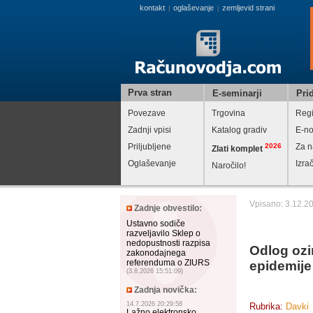
kontakt
oglaševanje
zemljevid strani
|
|
Prva stran
E-seminarji
Prid
Povezave
Trgovina
Regi
Zadnji vpisi
Katalog gradiv
E-no
Priljubljene
2026
Za n
Zlati komplet
Oglaševanje
Izra
Naročilo!
Vpisano: 3.12.2
Zadnje obvestilo:
Ustavno sodiče
razveljavilo Sklep o
nedopustnosti razpisa
Odlog ozi
zakonodajnega
referenduma o ZIURS
epidemije
(3.8.2026 15:51:09)
Zadnja novička:
14.7.2026 20:29:58
Rubrika:
Davki
Lažno elektronsko