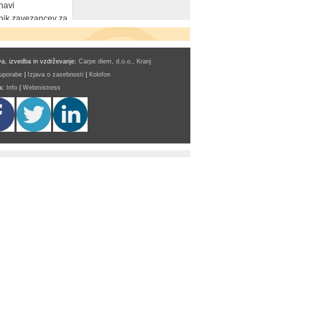
navi
ik zavezancev za
a, izvedba in vzdrževanje:
Carpe diem, d.o.o., Kranj
 uporabe
|
Izjava o zasebnosti
|
Kolofon
a:
Info
|
Webmistress