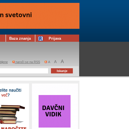
Baza znanja
Prijava
A
A
bljene
naroči se na RSS
A