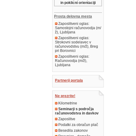
in poklicni orientaciji
Prosta delovna mesta
Zaposlitveni oglas:
Samostojni računovodja (m/
ž), Ljubljana
Zaposlitveni oglas:
Strokovni sodelavec v
računovodstvu (m/ž), Breg
pri Borovnici
Zaposlitveni oglas:
Računovodja (m/ž),
Ljubljana
Partnerji portala
Ne prezrite!
Kilometrine
Seminarji s področja
računovodstva in davkov
Zaposlitve
Podatki za obračun plač
Besedila zakonov