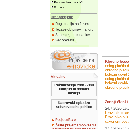
Končni obračun - IPI
8. marec
Ne spreglejte
Registracija na forum
Težave ob prijavi na forum
Spremenjeni e-naslovi
Več obvestil ...
Ključne bese
odlog plačila 
obročno plačil
bolezni covid-
Aktualno:
odlog plačila 
bolezni covid-
Računovodja.com - Zlati
obročno plači
komplet in dodatni
dostopi
Zadnji članki 
Kadrovski oglasi za
računovodske poklice
24.7.2026 15:
Pravilnik o s
Pravilnika o i
Podjetništvo
davčnem post
Želite prejemati obvestila
17.7.2026 14: