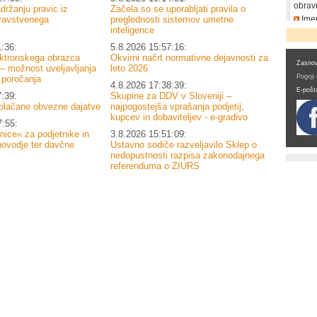
obrav
držanju pravic iz
Začela so se uporabljati pravila o
ravstvenega
preglednosti sistemov umetne
Imen
DDV
inteligence
1:36:
5.8.2026 15:57:16:
ektronskega obrazca
Okvirni načrt normativne dejavnosti za
Zasnov
 možnost uveljavljanja
leto 2026
Pogoji
 poročanja
4.8.2026 17:38:39:
E-pošt
7:39:
Skupine za DDV v Sloveniji –
plačane obvezne dajatve
najpogostejša vprašanja podjetij,
kupcev in dobaviteljev - e-gradivo
7:55:
nice« za podjetnike in
3.8.2026 15:51:09:
novodje ter davčne
Ustavno sodiče razveljavilo Sklep o
nedopustnosti razpisa zakonodajnega
referenduma o ZIURS