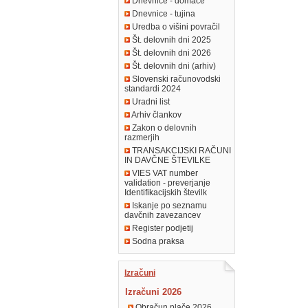
Dnevnice - domače
Dnevnice - tujina
Uredba o višini povračil
Št. delovnih dni 2025
Št. delovnih dni 2026
Št. delovnih dni (arhiv)
Slovenski računovodski
standardi 2024
Uradni list
Arhiv člankov
Zakon o delovnih
razmerjih
TRANSAKCIJSKI RAČUNI
IN DAVČNE ŠTEVILKE
VIES VAT number
validation - preverjanje
Identifikacijskih številk
Iskanje po seznamu
davčnih zavezancev
Register podjetij
Sodna praksa
Izračuni
Izračuni 2026
Obračun plače 2026