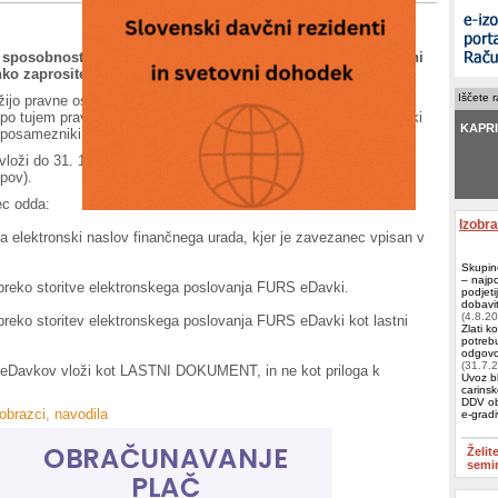
i sposobnost pridobivanja prihodkov zaradi epidemije bolezni
ko zaprosite za odlog oziroma obročno plačilo dajatev.
Iščete 
žijo pravne osebe oziroma združenje oseb, vključno z družbo
 po tujem pravu, ki je brez pravne osebnosti; samostojni podjetniki
KAPRI 
posamezniki, ki samostojno opravljajo dejavnost.
vloži do 31. 12. 2020 (v primeru podaljšanja, do prenehanja
epov).
Račun
c odda:
Zeus
,
Izobr
 na elektronski naslov finančnega urada, kjer je zavezanec vpisan v
Skupin
– najp
preko storitve elektronskega poslovanja FURS eDavki.
podjeti
dobavit
(4.8.2
preko storitev elektronskega poslovanja FURS eDavki kot lastni
Zlati k
potrebu
odgovor
(31.7.
 eDavkov vloži kot LASTNI DOKUMENT, in ne kot priloga k
Uvoz bl
carinsk
DDV ob
 obrazci, navodila
e-grad
Želit
semi