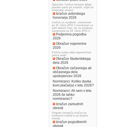
Opozorilo: Izračun trenutno deluje
pravilno samo pri zneskih, višjih od
minimalne osnove.
Izračun avtorskega
honorarja 2026
Izračun za rezidente, zavarovane
po 20. členu ZPIZ-2 (zavarovan za
polni delovni čas), ter za rezidente,
zavarovane po 18. členu ZPIZ-2.
Podjemna pogodba
2026
Obračun najemnine
2026
Fizična oseba odda nepremičnino
pravni osebi.
Obračun študentskega
dela 2026
Obračun začasnega ali
občasnega dela
upokojencev 2026
Normiranci: Koliko davka
bom plačal(a) v letu 2026?
Normiranci: Ali sem v letu
2026 še lahko
normiranec?
Izračun zamudnih
obresti
Program omogoča izračun po
konformni metodi in po linearni
metodi.
Izračun pogodbenih
obresti