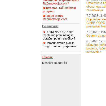
o novostih na spletni strani
Obvestilo o za
Računovodja.com?
obveznega zd
Intrastat - računalniški
zavarovanja
program
7.7.2026 11:4
Paketi gradiv
Dopolnitev el
Računovodja.com
GloBE-ODPD –
poenostavitve
E-seminarji:
7.7.2026 11:3
POTNI NALOGI: Kako
izpolnimo potni nalog in
Opomin za ne
obračun potnih stroškov?
6.7.2026 12:5
Obračunavanje plač in
»Davčne počit
drugih osebnih prejemkov
podjetja, raču
svetovalce
Koledar:
Mesečni koledarčki