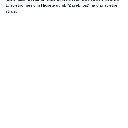
Obročno plačilo in odlog
to spletno mesto in kliknete gumb "Zasebnost" na dnu spletne
strani.
plačila davkov
Odlog in obročno plačilo je mogoče npr. za plačilo
poračuna na podlagi letnega davčnega obračuna,
obračuna DDV, inšpekcijske odločbe. NE VELJA pa za
akontacije davka, davčni odtegljaj ali prispevke za
socialno varnost.
Poslovni subjekt, ki ima težave pri plačevanju davkov, ima po
obstoječi zakonodaji naslednje možnosti:
1. Plačilo davka v največ 24 mesečnih obrokih ali odlog
za obdobje 24 mesecev v primeru hujše gospodarske
škode
.
FURS v tem primeru ugotavlja kriterije za nastanek hujše
gospodarske škode (zavezanec je trajneje nelikviden ali je
izgubil sposobnost pridobivanja prihodkov iz razlogov, na