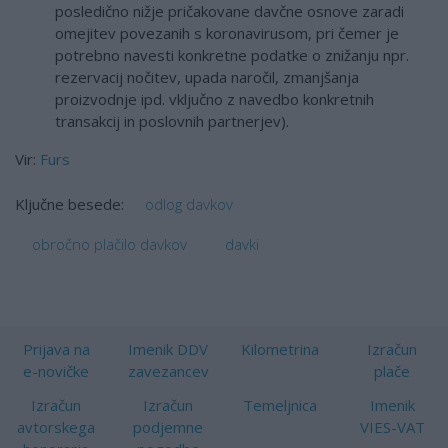
posledično nižje pričakovane davčne osnove zaradi
omejitev povezanih s koronavirusom, pri čemer je
potrebno navesti konkretne podatke o znižanju npr.
rezervacij nočitev, upada naročil, zmanjšanja
proizvodnje ipd. vključno z navedbo konkretnih
transakcij in poslovnih partnerjev).
Vir:
Furs
odlog davkov
Ključne besede:
obročno plačilo davkov
davki
Prijava na
Imenik DDV
Kilometrina
Izračun
e-novičke
zavezancev
plače
Izračun
Izračun
Temeljnica
Imenik
avtorskega
podjemne
VIES-VAT