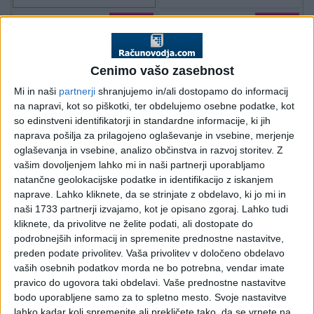
Cenimo vašo zasebnost
Mi in naši
partnerji
shranjujemo in/ali dostopamo do informacij
na napravi, kot so piškotki, ter obdelujemo osebne podatke, kot
so edinstveni identifikatorji in standardne informacije, ki jih
naprava pošilja za prilagojeno oglaševanje in vsebine, merjenje
oglaševanja in vsebine, analizo občinstva in razvoj storitev.
Z
vašim dovoljenjem lahko mi in naši partnerji uporabljamo
natančne geolokacijske podatke in identifikacijo z iskanjem
naprave. Lahko kliknete, da se strinjate z obdelavo, ki jo mi in
naši 1733 partnerji izvajamo, kot je opisano zgoraj. Lahko tudi
kliknete, da privolitve ne želite podati, ali dostopate do
podrobnejših informacij in spremenite prednostne nastavitve,
preden podate privolitev.
Vaša privolitev v določeno obdelavo
vaših osebnih podatkov morda ne bo potrebna, vendar imate
PRVA STRAN
DAVKI
pravico do ugovora taki obdelavi. Vaše prednostne nastavitve
bodo uporabljene samo za to spletno mesto. Svoje nastavitve
Vpisano: 10. marec 2020 ob 16:13
lahko kadar koli spremenite ali prekličete tako, da se vrnete na