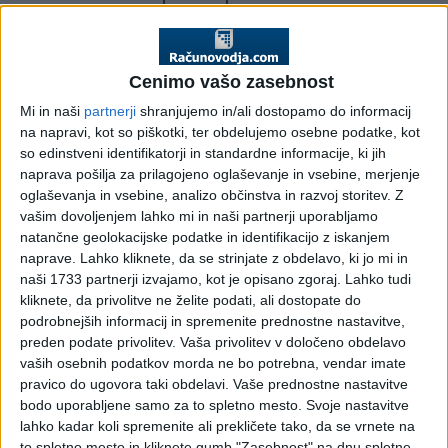
popoldanski s.p. v letu
2020
Cenimo vašo zasebnost
Mi in naši
partnerji
shranjujemo in/ali dostopamo do informacij
Pavšalni prispevki za zavezance, ki opravljajo dejavnost
na napravi, kot so piškotki, ter obdelujemo osebne podatke, kot
kot postranski poklic 2020 - prispevki za ZZ višji za 3,9
so edinstveni identifikatorji in standardne informacije, ki jih
%, prispevki za PIZ za 4,3 %.
naprava pošilja za prilagojeno oglaševanje in vsebine, merjenje
oglaševanja in vsebine, analizo občinstva in razvoj storitev.
Z
Zavezanci za pavšalne prispevke do 15. v mesecu za pretekli
vašim dovoljenjem lahko mi in naši partnerji uporabljamo
mesec oddajo
Obračun prispevkov za socialno varnost za
natančne geolokacijske podatke in identifikacijo z iskanjem
osebe, ki opravljajo dejavnost kot postranski poklic
, če FURS
naprave. Lahko kliknete, da se strinjate z obdelavo, ki jo mi in
do 10. v mesecu v sistem edavkov ne odloži
naši 1733 partnerji izvajamo, kot je opisano zgoraj. Lahko tudi
predizpolnjenega obračuna oz. je ta obračun napačen.
kliknete, da privolitve ne želite podati, ali dostopate do
Rok za plačilo prispevkov: do 20. v mesecu za pretekli mesec
podrobnejših informacij in spremenite prednostne nastavitve,
(npr. do 20. februarja za januar).
preden podate privolitev.
Vaša privolitev v določeno obdelavo
vaših osebnih podatkov morda ne bo potrebna, vendar imate
V juniju 2019 je FURS uvedel novost pri plačevanju
pravico do ugovora taki obdelavi. Vaše prednostne nastavitve
prispevkov. Od 15. junija 2019 (prispevki za maj 2109) je
bodo uporabljene samo za to spletno mesto. Svoje nastavitve
možno plačati prispevke za socialno varnost preko enega e-
lahko kadar koli spremenite ali prekličete tako, da se vrnete na
računa oz. preko enega nakazila. S tem bodo zavezanci lahko
to spletno mesto in kliknete gumb "Zasebnost" na dnu spletne