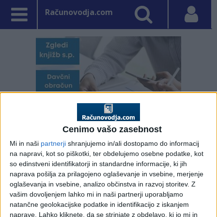
Računovodja.com
Cenimo vašo zasebnost
Mi in naši
partnerji
shranjujemo in/ali dostopamo do informacij
na napravi, kot so piškotki, ter obdelujemo osebne podatke, kot
so edinstveni identifikatorji in standardne informacije, ki jih
PRVA STRAN
DAVKI
naprava pošilja za prilagojeno oglaševanje in vsebine, merjenje
oglaševanja in vsebine, analizo občinstva in razvoj storitev.
Z
Vpisano: 7. januar 2020 ob 13:26
vašim dovoljenjem lahko mi in naši partnerji uporabljamo
Obrestne mere za
natančne geolokacijske podatke in identifikacijo z iskanjem
naprave. Lahko kliknete, da se strinjate z obdelavo, ki jo mi in