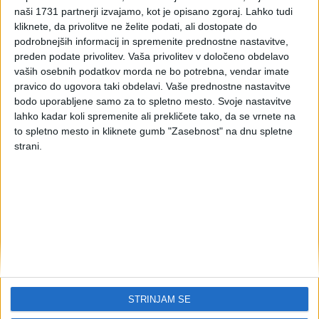
obresti na posojila med
naši 1731 partnerji izvajamo, kot je opisano zgoraj. Lahko tudi
kliknete, da privolitve ne želite podati, ali dostopate do
povezanimi osebami -
podrobnejših informacij in spremenite prednostne nastavitve,
preden podate privolitev.
Vaša privolitev v določeno obdelavo
januar 2020
vaših osebnih podatkov morda ne bo potrebna, vendar imate
pravico do ugovora taki obdelavi. Vaše prednostne nastavitve
bodo uporabljene samo za to spletno mesto. Svoje nastavitve
lahko kadar koli spremenite ali prekličete tako, da se vrnete na
Višina priznane obrestne mere.
to spletno mesto in kliknete gumb "Zasebnost" na dnu spletne
strani.
VARIABILNI
DEL
JANUAR
PRIZNANE
2020
OBRESTNE
MERE:
EUR
USD
JPY
GBP
CHF
Do vključno
-0,43600%
1,73438%
-0,08200%
0,70213%
-0,77260%
1 meseca
Do vključno
-0,37900%
1,90025%
-0,04733%
0,79625%
-0,68660%
3 mesecev
Do vključno
STRINJAM SE
-0,32300%
1,90950%
0,01783%
0,87238%
-0,61860%
6 mesecev