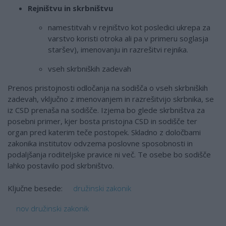
Rejništvu in skrbništvu
namestitvah v rejništvo kot posledici ukrepa za
varstvo koristi otroka ali pa v primeru soglasja
staršev), imenovanju in razrešitvi rejnika.
vseh skrbniških zadevah
Prenos pristojnosti odločanja na sodišča o vseh skrbniških
zadevah, vključno z imenovanjem in razrešitvijo skrbnika, se
iz CSD prenaša na sodišče. Izjema bo glede skrbništva za
posebni primer, kjer bosta pristojna CSD in sodišče ter
organ pred katerim teče postopek. Skladno z določbami
zakonika institutov odvzema poslovne sposobnosti in
podaljšanja roditeljske pravice ni več. Te osebe bo sodišče
lahko postavilo pod skrbništvo.
družinski zakonik
Ključne besede:
nov družinski zakonik