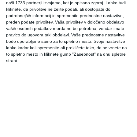
naši 1733 partnerji izvajamo, kot je opisano zgoraj. Lahko tudi
kliknete, da privolitve ne želite podati, ali dostopate do
Družina je življenjska skupnost otroka, ne glede na starost
podrobnejših informacij in spremenite prednostne nastavitve,
otroka, z obema ali enim od staršev ali z drugo odraslo
preden podate privolitev.
Vaša privolitev v določeno obdelavo
osebo, ki ni njegov starš ali posvojitelj, pod pogojema, da v
vaših osebnih podatkov morda ne bo potrebna, vendar imate
skupnosti vlada individualni odnos skrbi odrasle osebe za
pravico do ugovora taki obdelavi. Vaše prednostne nastavitve
otroka in da gredo po zakonu odrasli osebi v razmerju do
bodo uporabljene samo za to spletno mesto. Svoje nastavitve
otroka določene obveznosti in pravice, ki jih imajo sicer
lahko kadar koli spremenite ali prekličete tako, da se vrnete na
starši v okviru starševske skrbi.
to spletno mesto in kliknete gumb "Zasebnost" na dnu spletne
strani.
2. OPREDELJENA DEFINICIJA POJMA OTROK
Otrok je človeško bitje, mlajše od 18 let, razen če zakon, ki
se uporablja za otroka, določa, da se polnoletnost doseže
že prej. Z zakonikom se ohranja osnovna usmeritev
družinskih razmerij, in sicer korist otroka, ki je opredeljena
kot načelo.
3. VNAPREJ IZRAŽENA VOLJA STARŠEV
Starši lahko za primer smrti ali trajnejše nezmožnosti
izvajanja starševske skrbi vnaprej izrazijo voljo glede osebe,