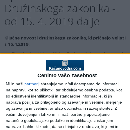
Družinskega zakonika -
od 15. 4. 2019 dalje
Ključne novosti družinskega zakonika, ki pričnejo veljati
z 15.4.2019.
Družinski zakonik je pričel veljati pred dvema letoma, in
sicer 15. 4 .2017. Novosti, ki jih prinaša so bile sprejete
s cilji posodobitve družinsko pravne zakonodaje,
izboljšanja položaja otrok v družinskih razmerjih in
Cenimo vašo zasebnost
zagotovitev učinkovitejšega izvajanja načela varovanja
Mi in naši
partnerji
shranjujemo in/ali dostopamo do informacij
koristi otroka, izboljšanje pravne varnosti državljanov
na napravi, kot so piškotki, ter obdelujemo osebne podatke, kot
na področju odločanja v zakonskih in družinskih sporih
so edinstveni identifikatorji in standardne informacije, ki jih
ter nenazadnje, poenotenja postopkov glede
naprava pošilja za prilagojeno oglaševanje in vsebine, merjenje
odločanja o ukrepih za varstvo koristi otrok.
oglaševanja in vsebine, analizo občinstva in razvoj storitev.
Z
vašim dovoljenjem lahko mi in naši partnerji uporabljamo
Ključne novosti družinskega zakonika, ki pričnejo veljati z
natančne geolokacijske podatke in identifikacijo z iskanjem
15.4.2019 so:
naprave. Lahko kliknete, da se strinjate z obdelavo, ki jo mi in
1. ŠIRŠE ZASTAVLJEN POJEM DRUŽINE