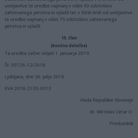
uveljavitve te uredbe najmanj v višini 50 odstotkov
zahtevanega jamstva in vplačil ter v štirih letih od uveljavitve
te uredbe najmanj v višini 75 odstotkov zahtevanega
jamstva in vplačil.
15. člen
(končna določba)
Ta uredba začne veljati 1. januarja 2019.
Št. 00726-12/2018
Ljubljana, dne 26. julija 2018
EVA 2018-2130-0013
Vlada Republike Slovenije
dr. Miroslav Cerar l.r.
Predsednik