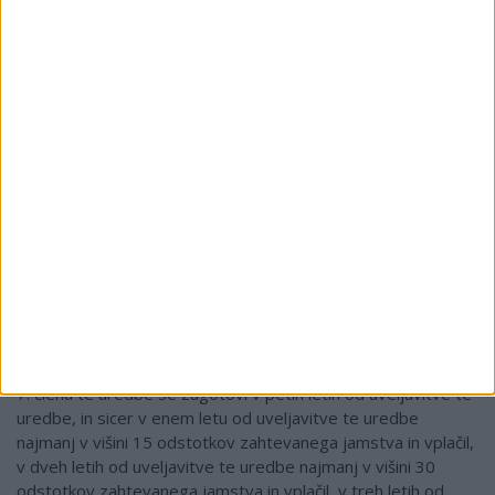
(1) Letni promet iz 5. in 7. člena te uredbe se izračuna na
podlagi prihodkov od prodaje iz naslova organiziranja
potovanj in omogočanja povezanih potovalnih aranžmajev v
preteklem poslovnem letu.
(2) Načrtovani letni promet iz drugega odstavka 5. člena in
drugega odstavka 7. člena te uredbe se izračuna na podlagi
načrtovanih prihodkov od prodaje iz naslova organiziranja
potovanj in omogočanja povezanih potovalnih aranžmajev v
tekočem poslovnem letu.
PREHODNA IN KONČNA DOLOČBA
14. člen
(prehodno obdobje)
Najnižja višina zahtevanega jamstva iz prvega odstavka 5.
člena in višina vplačil v jamstveno shemo iz prvega odstavka
7. člena te uredbe se zagotovi v petih letih od uveljavitve te
uredbe, in sicer v enem letu od uveljavitve te uredbe
najmanj v višini 15 odstotkov zahtevanega jamstva in vplačil,
v dveh letih od uveljavitve te uredbe najmanj v višini 30
odstotkov zahtevanega jamstva in vplačil, v treh letih od