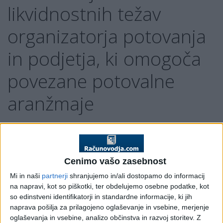
likvidnostnih težav
organizatorja potovanja
in podjetja, ki omogoča
povezane potovalne
aranžmaje
Uradni list RS, št. 52/2018 z dne 27. 7. 2018
1. člen
Cenimo vašo zasebnost
(vsebina)
(1) Ta uredba določa najnižjo višino zahtevanega jamstva za
Mi in naši
partnerji
shranjujemo in/ali dostopamo do informacij
povračilo vseh plačil potrošnika in stroškov povratka
na napravi, kot so piškotki, ter obdelujemo osebne podatke, kot
potrošnika zaradi likvidnostnih težav organizatorja potovanja
so edinstveni identifikatorji in standardne informacije, ki jih
in podjetja, ki omogoča povezane potovalne aranžmaje (v
naprava pošilja za prilagojeno oglaševanje in vsebine, merjenje
nadaljnjem besedilu: jamstvo), način izračuna letnega
oglaševanja in vsebine, analizo občinstva in razvoj storitev.
Z