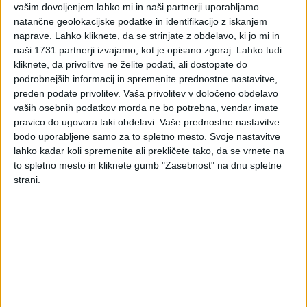
prometa, povezanega z izvedbo turističnih paketov, in
vašim dovoljenjem lahko mi in naši partnerji uporabljamo
natančne geolokacijske podatke in identifikacijo z iskanjem
pogoje delovanja jamstvene sheme.
naprave. Lahko kliknete, da se strinjate z obdelavo, ki jo mi in
(2) S to uredbo se v pravni red Republike Slovenije delno
naši 1731 partnerji izvajamo, kot je opisano zgoraj. Lahko tudi
prenaša Direktiva (EU) 2015/2302 Evropskega parlamenta
kliknete, da privolitve ne želite podati, ali dostopate do
in Sveta z dne 25. novembra 2015 o paketnih potovanjih in
podrobnejših informacij in spremenite prednostne nastavitve,
povezanih potovalnih aranžmajih, spremembi Uredbe (ES) št.
preden podate privolitev.
Vaša privolitev v določeno obdelavo
vaših osebnih podatkov morda ne bo potrebna, vendar imate
2006/2004 in Direktive 2011/83/EU Evropskega parlamenta
pravico do ugovora taki obdelavi. Vaše prednostne nastavitve
in Sveta ter razveljavitvi Direktive Sveta 90/314/EGS (UL L
bodo uporabljene samo za to spletno mesto. Svoje nastavitve
št. 326 z dne 11. 12. 2015, str. 1).
lahko kadar koli spremenite ali prekličete tako, da se vrnete na
to spletno mesto in kliknete gumb "Zasebnost" na dnu spletne
2. člen
strani.
(pomen izrazov)
Izrazi, uporabljeni v tej uredbi, imajo enak pomen, kot ga
imajo v Zakonu o varstvu potrošnikov (Uradni list RS, št.
98/04 – uradno prečiščeno besedilo, 114/06 – ZUE, 126/07,
86/09, 78/11, 38/14, 19/15, 55/17 – ZKolT in 31/18).
3. člen
(zagotavljanje jamstva)
Jamstvo zagotovita organizator potovanja in podjetje, ki