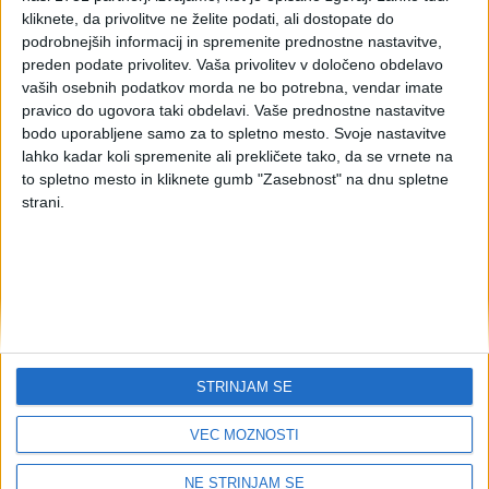
za tisk)
kliknete, da privolitve ne želite podati, ali dostopate do
podrobnejših informacij in spremenite prednostne nastavitve,
preden podate privolitev.
Vaša privolitev v določeno obdelavo
vaših osebnih podatkov morda ne bo potrebna, vendar imate
Brezplačen obrazec za tisk UPN obrazca.
pravico do ugovora taki obdelavi. Vaše prednostne nastavitve
Navodilo o obliki,vsebini in uporabi univerzalnega
bodo uporabljene samo za to spletno mesto. Svoje nastavitve
plačilnega naloga UPN QR (zip),
15.12.2016
lahko kadar koli spremenite ali prekličete tako, da se vrnete na
Brezplačen program za izpis UPN QR -
to spletno mesto in kliknete gumb "Zasebnost" na dnu spletne
namestitveni paket (zip)
strani.
Najpogostejša vprašanja in odgovori glede
univerzalnega plačilnega naloga UPN QR
Vprašanja in odgovori glede kode namena na UPN
Šifrant kod namenov plačil (zip)
Vir:
SEPA SLovenija
UPN
tisk UPN
obrazec UPN
Ključne besede:
STRINJAM SE
SEPA
šifrant namenov plačil
UPN QR
VEČ MOŽNOSTI
Brezplačen program za izpis UPN QR
NE STRINJAM SE