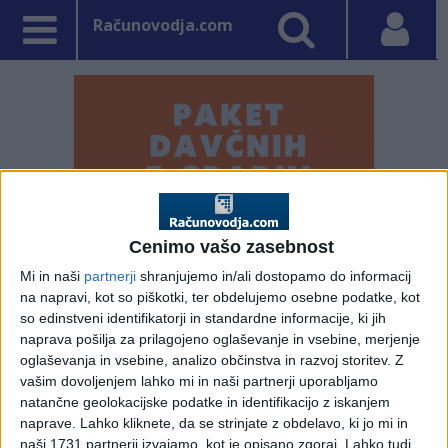
Računovodja.com
Cenimo vašo zasebnost
Mi in naši
partnerji
shranjujemo in/ali dostopamo do informacij
na napravi, kot so piškotki, ter obdelujemo osebne podatke, kot
so edinstveni identifikatorji in standardne informacije, ki jih
naprava pošilja za prilagojeno oglaševanje in vsebine, merjenje
PRVA STRAN
NE SPREGLEJTE
oglaševanja in vsebine, analizo občinstva in razvoj storitev.
Z
vašim dovoljenjem lahko mi in naši partnerji uporabljamo
Vpisano: 28. avgust 2019 ob 11:53
natančne geolokacijske podatke in identifikacijo z iskanjem
Obrazec UPN (program
naprave. Lahko kliknete, da se strinjate z obdelavo, ki jo mi in
naši 1731 partnerji izvajamo, kot je opisano zgoraj. Lahko tudi